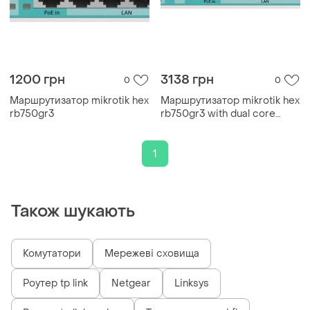
1200 грн
3138 грн
0
0
Маршрутизатор mikrotik hex
Маршрутизатор mikrotik hex
rb750gr3
rb750gr3 with dual core
880mhz mhz cpu 256mb ram
5 gigabit lan ports u
1
Також шукають
Комутатори
Мережеві сховища
Роутер tp link
Netgear
Linksys