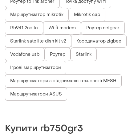
Роутер tp link archer
Точка доступу wi fi
Маршрутизатор mikrotik
Mikrotik cap
Rb941 2nd tc
Wi fi modem
Роутер netgear
Starlink satellite dish kit v2
Координатор zigbee
Vodafone usb
Роутер
Starlink
Ігрові маршрутизатори
Маршрутизатори з підтримкою технології MESH
Маршрутизатори ASUS
Купити rb750gr3