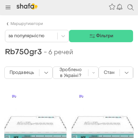
Маршрутизатори
за популярністю
Фільтри
Rb750gr3
-
6 речей
Зроблено
Продавець
Стан
в Україні?