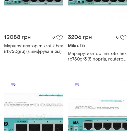
12088 грн
3206 грн
0
0
MikroTik
Маршрутизатор mikrotik hex
(rb750gr3) (з шифруванням)
Маршрутизатор mikrotik hex
rb750gr3 (5 портів, routeros
l4, 1 гбіт/с)