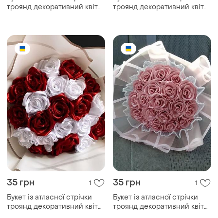
троянд декоративний квіти
троянд декоративний квіти
з атласної стрічки
з атласної стрічки
подарунок дівчині
подарунок дівчині
35 грн
35 грн
1
1
Букет із атласної стрічки
Букет із атласної стрічки
троянд декоративний квіти
троянд декоративний квіти
з атласної стрічки
з атласної стрічки