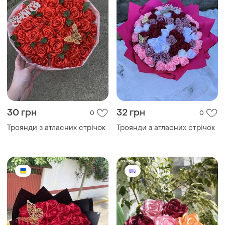
30 грн
32 грн
0
0
Троянди з атласних стрічок
Троянди з атласних стрічок