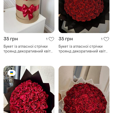
35 грн
35 грн
1
1
Букет із атласної стрічки
Букет із атласної стрічки
троянд декоративний квіти
троянд декоративний квіти
з атласної стрічки
з атласної стрічки
подарунок дівчині
подарунок дівчині