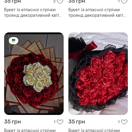
35 грн
35 грн
2
1
Букет із атласної стрічки
Букет із атласної стрічки
троянд декоративний квіти
троянд декоративний квіти
з атласної стрічки
з атласної стрічки
подарунок дівчині
подарунок дівчині
35 грн
35 грн
1
1
Букет із атласної стрічки
Букет із атласної стрічки