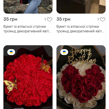
35 грн
35 грн
1
1
Букет із атласної стрічки
Букет із атласної стрічки
троянд декоративний квіти
троянд декоративний квіти
з атласної стрічки
з атласної стрічки
подарунок дівчині
подарунок дівчині