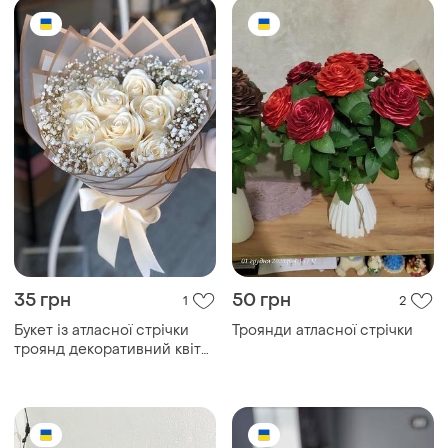
35 грн
50 грн
1
2
Букет із атласної стрічки
Троянди атласної стрічки
троянд декоративний квіти
з атласної стрічки
подарунок дівчині