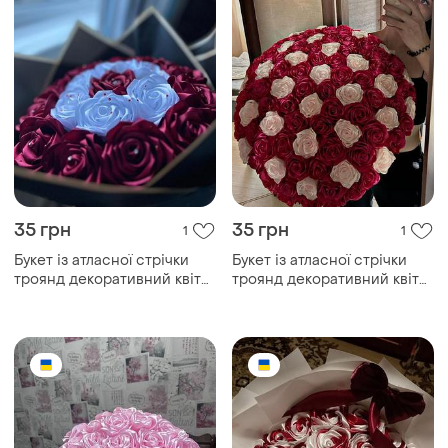
35 грн
35 грн
1
1
Букет із атласної стрічки
Букет із атласної стрічки
троянд декоративний квіти
троянд декоративний квіти
з атласної стрічки
з атласної стрічки
подарунок дівчині
подарунок дівчині