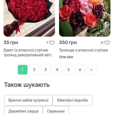
35 грн
350 грн
1
0
Букет із атласної стрічки
Троянди з атласної стрічки
троянд декоративний квіти
One size
з атласної стрічки
подарунок дівчині
1
2
3
4
5
6
>
Також шукають
Брелок зайка хутряної
Ювелірні вироби
Дерев'яні серця
Скриньки