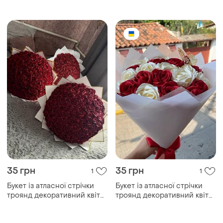
35 грн
35 грн
1
1
Букет із атласної стрічки
Букет із атласної стрічки
троянд декоративний квіти
троянд декоративний квіти
з атласної стрічки
з атласної стрічки
подарунок дівчині
подарунок дівчині