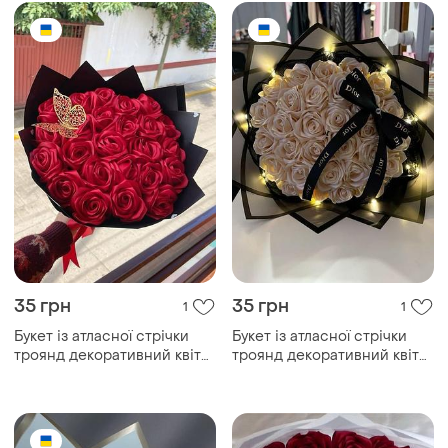
35 грн
35 грн
1
1
Букет із атласної стрічки
Букет із атласної стрічки
троянд декоративний квіти
троянд декоративний квіти
з атласної стрічки
з атласної стрічки
подарунок дівчині
подарунок дівчині