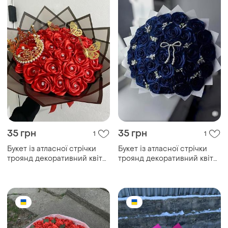
35 грн
35 грн
1
1
Букет із атласної стрічки
Букет із атласної стрічки
троянд декоративний квіти
троянд декоративний квіти
з атласної стрічки
з атласної стрічки
подарунок дівчині
подарунок дівчині