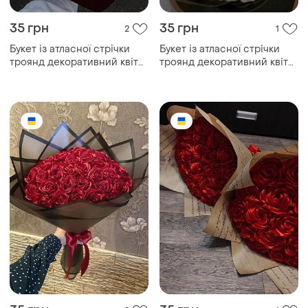
35 грн
35 грн
2
1
Букет із атласної стрічки
Букет із атласної стрічки
троянд декоративний квіти
троянд декоративний квіти
з атласної стрічки
з атласної стрічки
подарунок дівчині
подарунок дівчині