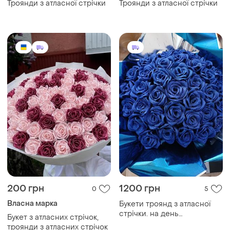
Троянди з атласної стрічки
Троянди з атласної стрічки
200 грн
1200 грн
0
5
Власна марка
Букети троянд з атласної
стрічки. на день
Букет з атласних стрічок,
народження, до дня матері
троянди з атласних стрічок