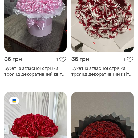
35 грн
35 грн
1
1
Букет із атласної стрічки
Букет із атласної стрічки
троянд декоративний квіти
троянд декоративний квіти
з атласної стрічки
з атласної стрічки
подарунок дівчині
подарунок дівчині