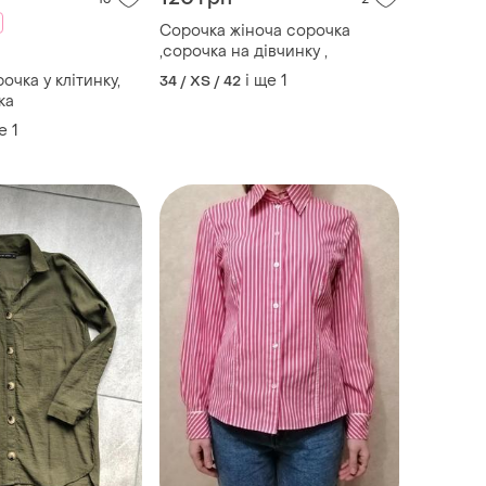
Сорочка жіноча сорочка
,сорочка на дівчинку ,
очка у клітинку,
і ще
1
34 / XS / 42
ка
е
1