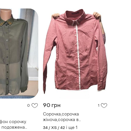
90 грн
0
1
Сорочка,сорочка
жіноча,сорочка в
фон сорочку.
клітку,сорочка червона
і. подовжена
і ще
1
34 / XS / 42