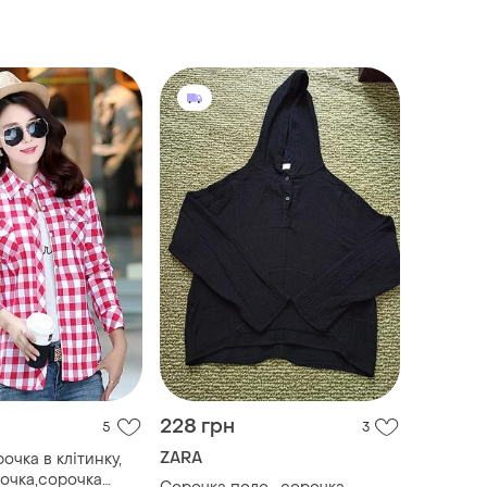
228 грн
5
3
ZARA
очка в клітинку,
очка,сорочка