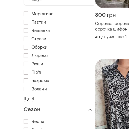
Мереживо
300 грн
Паєтки
Сорочка, сорочк
сорочка шифон,
Вишивка
сорочка, сорочк
і ще
1
40 / L / 48
Стрази
сорочка камуфл
камуфляж
Оборки
Люрекс
Рюши
Пір'я
Бахрома
Волани
Ще 4
Сезон
Весна