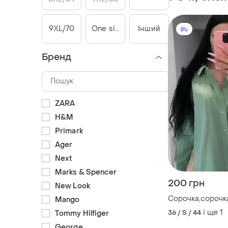
9XL/70
One size
Інший
Бренд
ZARA
H&M
Primark
Ager
Next
Marks & Spencer
200 грн
New Look
Сорочка,сорочк
Mango
і ще
1
36 / S / 44
Tommy Hilfiger
George