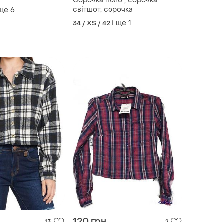
Сорочка поло , сорочка
світшот, сорочка
 ще
6
і ще
1
34 / XS / 42
120 грн
13
2