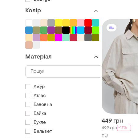
Колір
Матеріал
Ажур
Атлас
Бавовна
Байка
449 грн
Букле
-11%
499 грн
Вельвет
TU