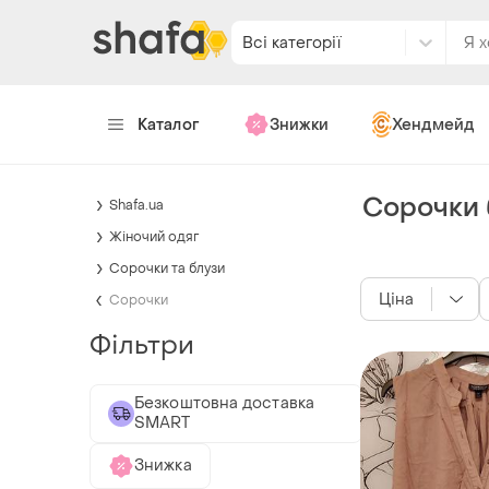
Всі категорії
Каталог
Знижки
Хендмейд
Сорочки 
Shafa.ua
Жіночий одяг
Сорочки та блузи
Ціна
Сорочки
Фільтри
Безкоштовна доставка
SMART
Знижка