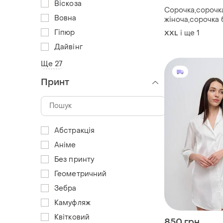
Віскоза
Сорочка,сорочк
Вовна
жіноча,сорочка 
сорочка
Гіпюр
і ще
1
XXL
Дайвінг
Ще 27
Принт
Абстракція
Аніме
Без принту
Геометричний
Зебра
Камуфляж
Квітковий
850 грн