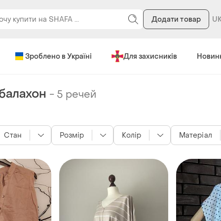
Додати товар
Зроблено в Україні
Для захисників
Новин
балахон
-
5 речей
Стан
Розмір
Колір
Матеріал