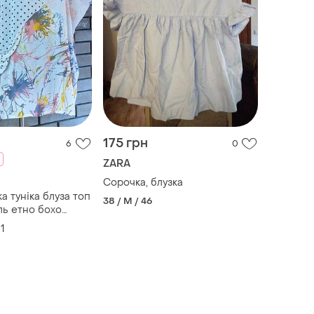
175 грн
6
0
ZARA
Сорочка, блузка
ка туніка блуза топ
38 / M / 46
ль етно бохо
инт горох кежуал
1