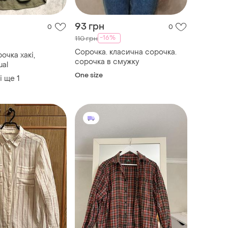
93 грн
0
0
-16%
110 грн
Сорочка. класична сорочка.
очка хакі,
сорочка в смужку
ual
One size
і ще
1