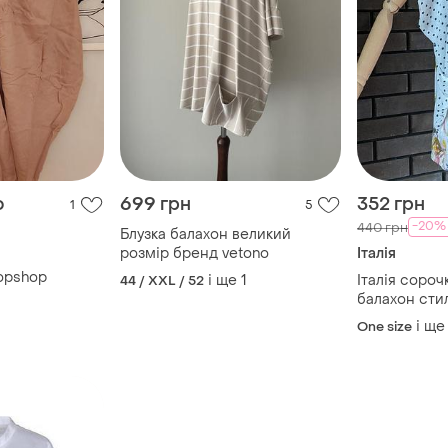
о
699 грн
352 грн
1
5
-20%
440 грн
Блузка балахон великий
розмір бренд vetono
Італія
opshop
і ще
1
Італія сороч
44 / XXL / 52
балахон сти
квітковий пр
і ще
One size