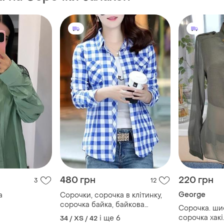
480 грн
220 грн
3
12
George
а
Сорочки, сорочка в клітинку,
сорочка байка, байкова
Сорочка. ши
сорочка, тепла сорочка
сорочка хак
і ще
6
34 / XS / 42