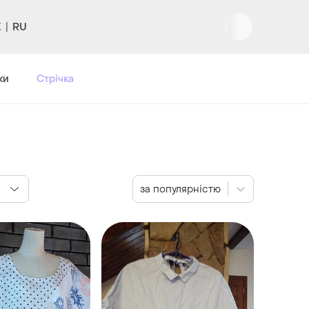
RU
Вхід
|
Реєстрація
ки
Стрічка
за популярністю