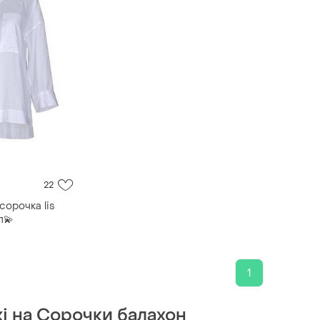
22
сорочка lis
л💫
1
жі на Сорочки балахон