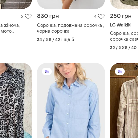
830 грн
250 грн
6
4
LC Waikiki
а жіноча,
Сорочка, подовжена сорочка ,
 мото
чорна сорочка
Сорочка, сор
а байкерська,
сорочка cas
і ще
3
34 / XS / 42
яжна,
32 / XXS / 40