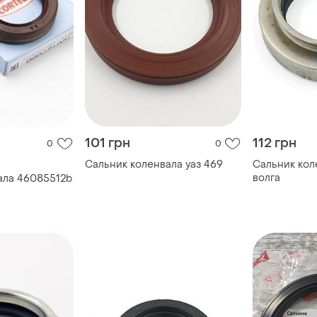
101 грн
112 грн
0
0
Сальник коленвала уаз 469
Сальник кол
волга
ала 46085512b