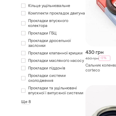
Кільце ущільнювальне
Комплекти прокладок двигуна
Прокладки впускного
колектора
Прокладки ГБЦ
Прокладки дросельної
заслонки
430 грн
Прокладки клапанної кришки
-5%
450 грн
Прокладки масляного насосу
Сальник коленв
Прокладки піддонів
corteco
Прокладки системи
охолодження
Прокладки та ущільнювачі
впускної і випускної системи
Ще 8