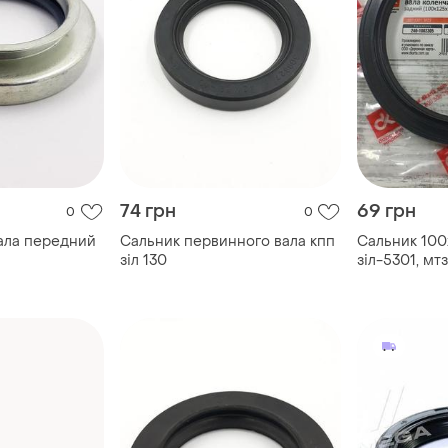
74 грн
69 грн
0
0
ала передний
Сальник первинного вала кпп
Сальник 100
зіл 130
зіл-5301, мтз