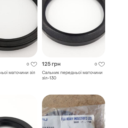
125 грн
0
0
ньої маточини зіл
Сальник передньої маточини
зіл-130