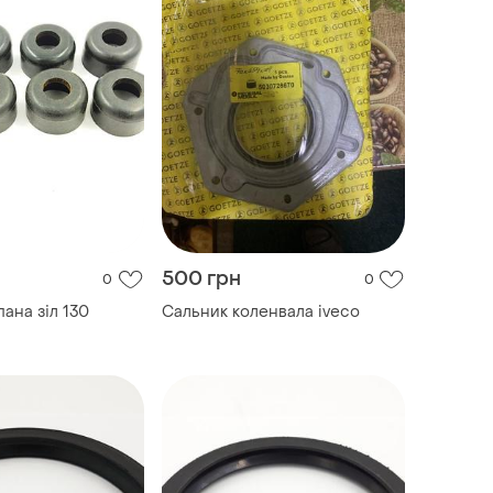
500 грн
0
0
ана зіл 130
Сальник коленвала iveco