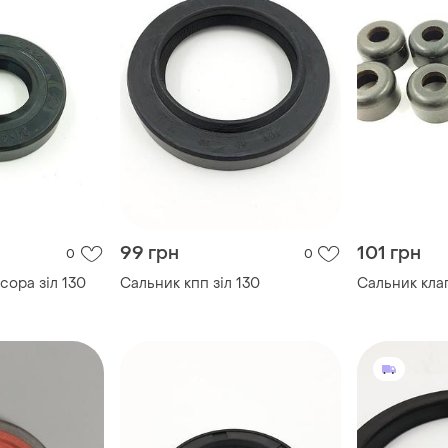
99 грн
101 грн
0
0
ора зіл 130
Сальник кпп зіл 130
Сальник клап