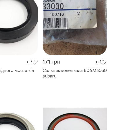
171 грн
0
0
їдного моста зіл
Сальник коленвала 806733030
subaru