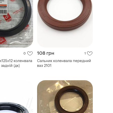
108 грн
0
1
х125х12 коленвала
Сальник коленвала передний
 задній (дк)
ваз 2101