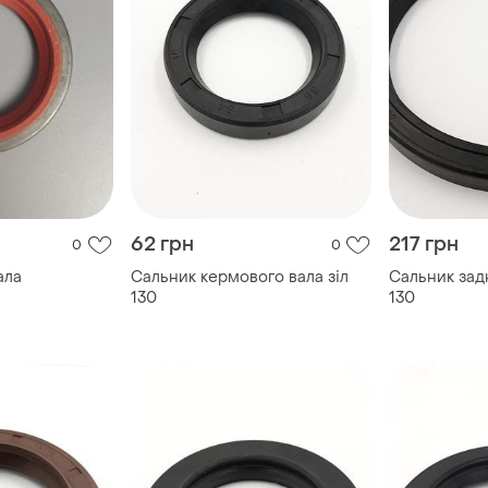
62 грн
217 грн
0
0
ала
Сальник кермового вала зіл
Сальник зад
130
130