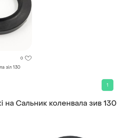
0
а зіл 130
1
жі на Сальник коленвала зив 130