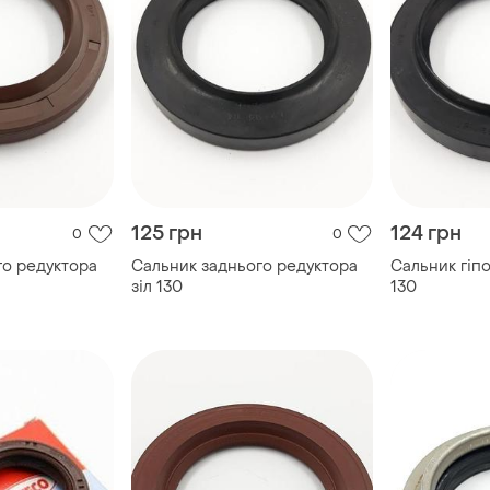
125 грн
124 грн
0
0
го редуктора
Сальник заднього редуктора
Сальник гіпо
зіл 130
130