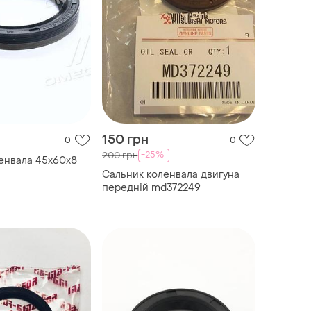
150 грн
0
0
-25%
200 грн
енвала 45x60x8
Сальник коленвала двигуна
передній md372249