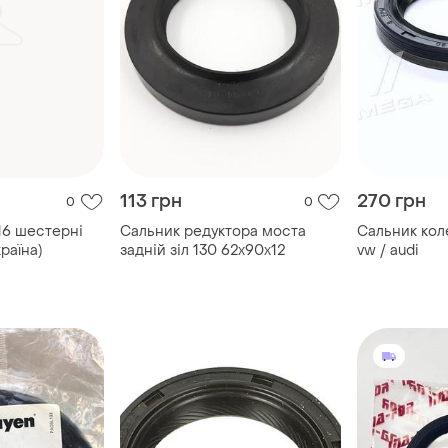
113 грн
270 грн
0
0
16 шестерні
Сальник редуктора моста
Сальник кол
країна)
задній зіл 130 62х90х12
vw / audi