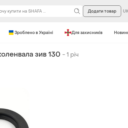
Додати товар
Зроблено в Україні
Для захисників
Новин
коленвала зив 130
-
1 річ