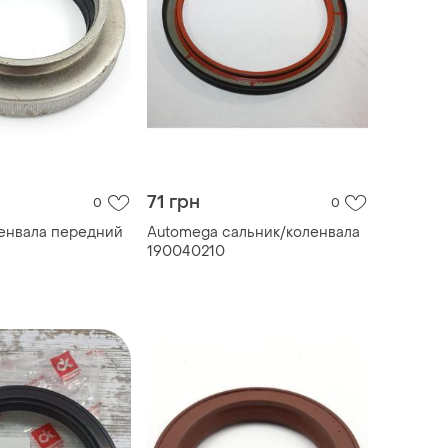
71 грн
0
0
енвала передний
Automega сальник/коленвала
190040210