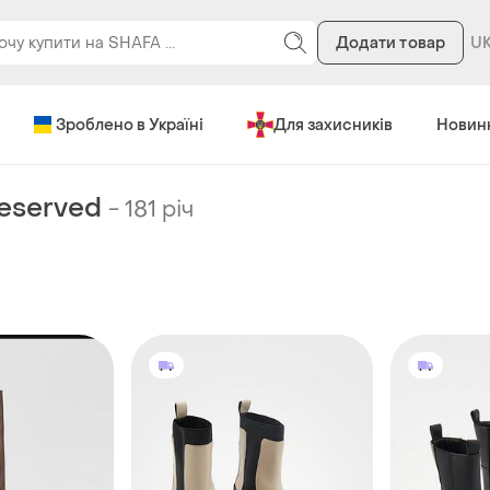
Додати товар
Зроблено в Україні
Для захисників
Новин
eserved
-
181 річ