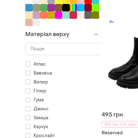
Матеріал верху
Атлас
Бавовна
Велюр
Гіпюр
Гума
Джинс
495 грн
Замша
470 грн з 10 серп
Каучук
Reserved
Крослайт