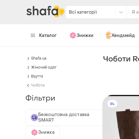
Всі категорії
Каталог
Знижки
Хендмейд
Чоботи R
Shafa.ua
Жіночий одяг
Взуття
Чоботи
Фільтри
Безкоштовна доставка
SMART
Знижка