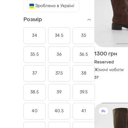
Зроблено в Україні
Розмір
34
34.5
35
1300 грн
35.5
36
36.5
Reserved
Жіночі чоботи
37
37.5
38
37
38.5
39
39.5
40
40.5
41