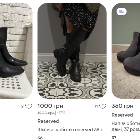
1000 грн
350 грн
2
11
-17%
1200 грн
Reserved
Reserved
Напівчоботи,
демі, 37 роз
Шкіряні чоботи reserved 38р
37
38