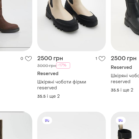
2500 грн
2500 грн
0
1
-17%
3000 грн
Reserved
Reserved
Шкіряні чоб
reserved
Шкіряні чоботи фірми
reserved
і ще
2
35.5
і ще
2
35.5