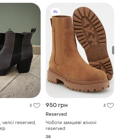
950 грн
3
3
Reserved
 челсі reserved,
Чоботи замшеві жіночі
мір
reserved
38