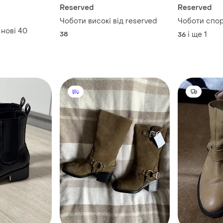
Reserved
Reserved
Чоботи високі від reserved
Чоботи спор
нові 40
38
і ще
1
36