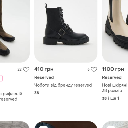
410 грн
1100 грн
22
3
Reserved
Reserved
Чоботи від бренду reserved
Нові шкіряні
38 розмір
38
а рифленій
і ще
1
38
reserved