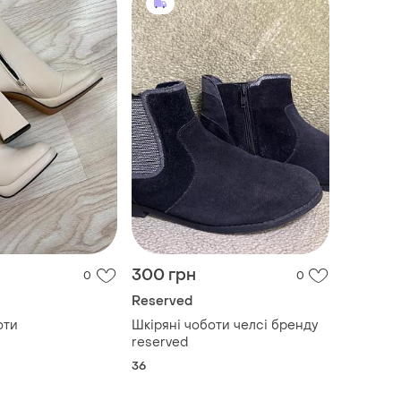
300 грн
0
0
Reserved
оти
Шкіряні чоботи челсі бренду
reserved
36