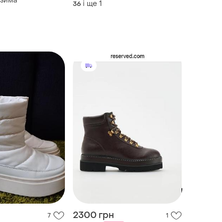
 зима
і ще
1
36
2300 грн
7
1