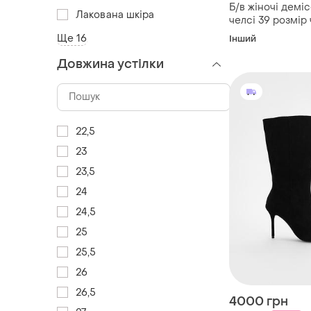
Б/в жіночі демі
Лакована шкіра
челсі 39 розмір
reserved
Ще 16
Інший
Довжина устілки
22,5
23
23,5
24
24,5
25
25,5
26
26,5
4000 грн