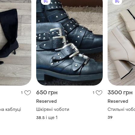
650 грн
3500 грн
1
1
Reserved
Reserved
а каблуці
Шкіряні чоботи
Стильні чоб
і ще
1
39
38.5