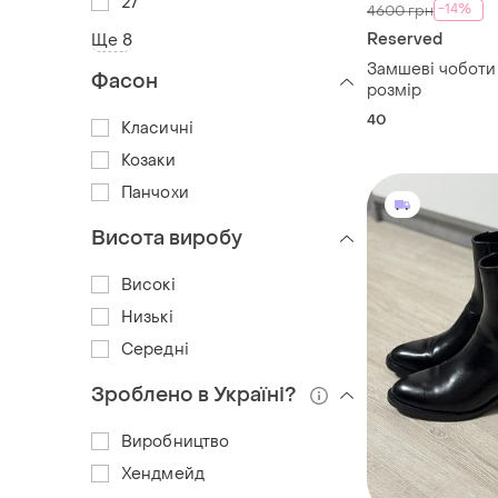
27
-14%
4600 грн
Reserved
Ще 8
Замшеві чоботи 
Фасон
розмір
40
Класичні
Козаки
Панчохи
Висота виробу
Високі
Низькі
Середні
Зроблено в Україні?
Виробництво
Хендмейд