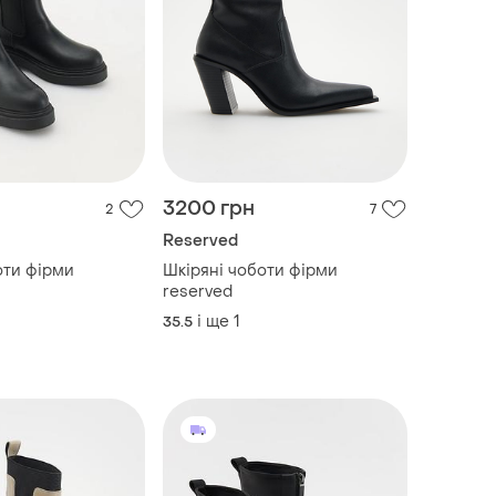
3200 грн
2
7
Reserved
оти фірми
Шкіряні чоботи фірми
reserved
і ще
1
35.5