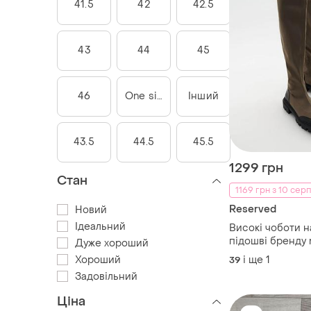
41.5
42
42.5
43
44
45
46
One size
Інший
43.5
44.5
45.5
1299 грн
Стан
1169 грн з 10 серп
Reserved
Новий
Ідеальний
Високі чоботи н
підошві бренду 
Дуже хороший
Хороший
і ще
1
39
Задовільний
Ціна