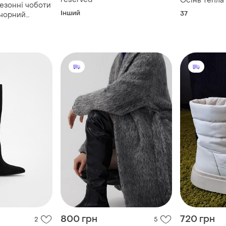
Осінь тепла
сезонні чоботи
Інший
37
 чорний
800 грн
720 грн
2
5