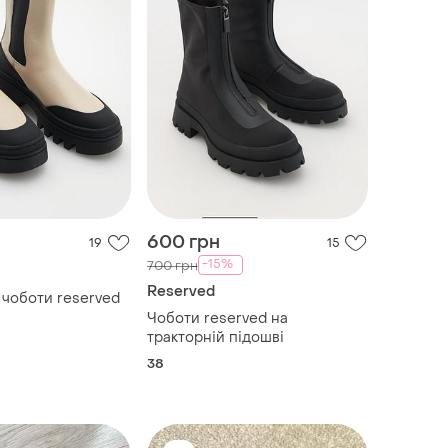
600 грн
19
15
-15%
700 грн
Reserved
 чоботи reserved
Чоботи reserved на
тракторній підошві
38