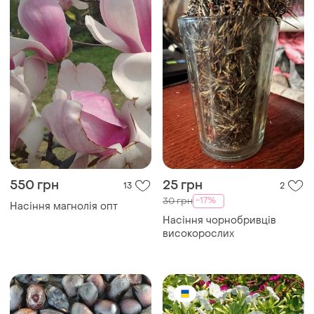
550 грн
25 грн
13
2
-17%
30 грн
Насіння магнолія опт
Насіння чорнобривців
високорослих