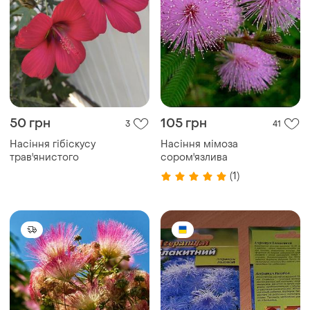
50 грн
105 грн
3
41
Насіння гібіскусу
Насіння мімоза
трав'янистого
сором'язлива
(1)