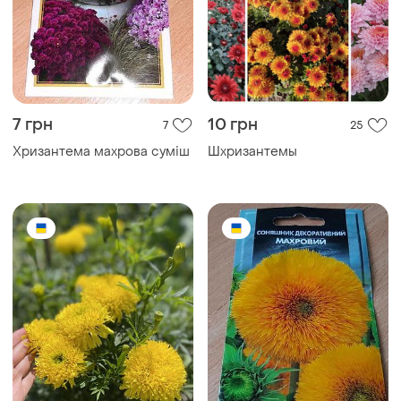
7 грн
10 грн
7
25
Хризантема махрова суміш
Шхризантемы