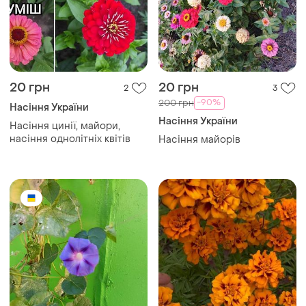
20 грн
20 грн
2
3
-90%
200 грн
Насіння України
Насіння України
Насіння цинії, майори,
насіння однолітніх квітів
Насіння майорів