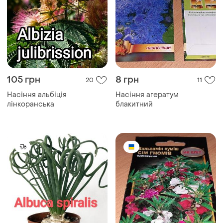
105 грн
8 грн
20
11
Насіння альбіція
Насіння агератум
лінкоранська
блакитний