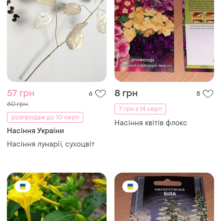
57 грн
8 грн
6
8
60 грн
7 грн з 14 серп
розпродаж до 10 серп
Насіння квітів флокс
Насіння України
Насіння лунарії, сухоцвіт