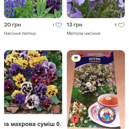
20 грн
13 грн
1
5
Насіння люпіну
Матіола насіння