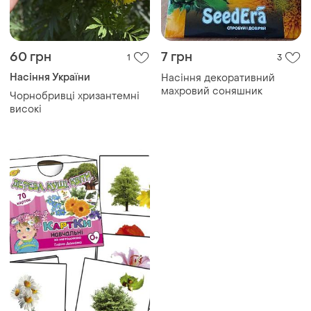
60 грн
7 грн
1
3
Насіння України
Насіння декоративний
махровий соняшник
Чорнобривці хризантемні
високі