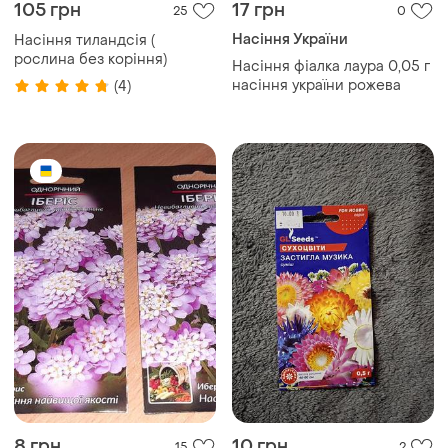
105 грн
17 грн
25
0
Насіння України
Насіння тиландсія (
рослина без коріння)
Насіння фіалка лаура 0,05 г
насіння україни рожева
(4)
8 грн
10 грн
15
2