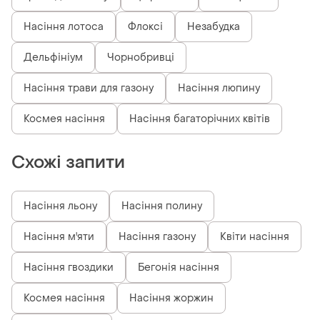
Насіння лотоса
Флоксі
Незабудка
Дельфініум
Чорнобривці
Насіння трави для газону
Насіння люпину
Космея насіння
Насіння багаторічних квітів
Схожі запити
Насіння льону
Насіння полину
Насіння м'яти
Насіння газону
Квіти насіння
Насіння гвоздики
Бегонія насіння
Космея насіння
Насіння жоржин