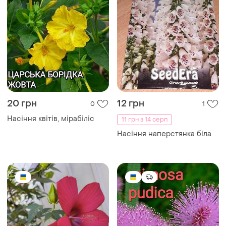
20 грн
12 грн
0
1
Насіння квітів, мірабіліс
11 грн з 14 серп
Насіння наперстянка біла