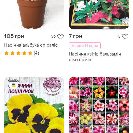
105 грн
7 грн
56
5
Насіння альбука спіраліс
6 грн з 14 серп
(4)
Насіння квітів бальзамін
сім гномів