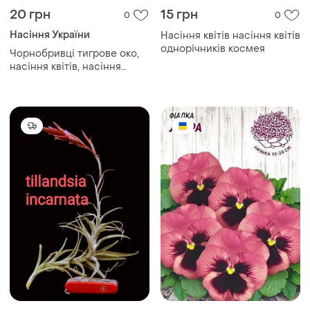
20 грн
15 грн
0
0
Насіння України
Насіння квітів насіння квітів
однорічників космея
Чорнобривці тигрове око,
насіння квітів, насіння
чорнобривців