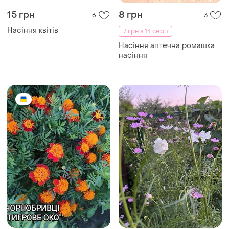
15 грн
8 грн
6
3
Насіння квітів
7 грн з 14 серп
Насіння аптечна ромашка
насіння