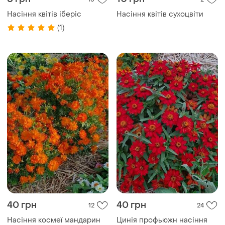
Насіння квітів іберіс
Насіння квітів сухоцвіти
(1)
40 грн
40 грн
12
24
Насіння космеї мандарин
Цинія профьюжн насіння