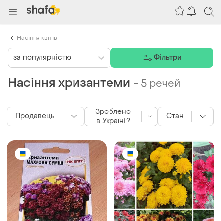
Насіння квітів
за популярністю
Фільтри
Насіння хризантеми
-
5 речей
Зроблено
Продавець
Стан
в Україні?