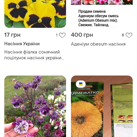
17 грн
400 грн
1
8
Насіння України
Аденіум obesum насіння
Насіння фіалка сонячний
поцілунок насіння україни
0,05 г жовтий