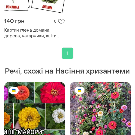
140 грн
0
Картки глена домана.
дерева, чагарники, квіти
(укр) (мкд0017)
1
Речі, схожі на Насіння хризантеми