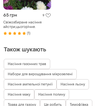
65 грн
9
Свіжозбиране насіння
айстри,цьогорічне.
(1)
Також шукають
Насіння газонних трав
Набори для вирощування мікрозелені
Насіння ампельної петунії
Насіння льону
Насіння маку
Насіння полину
Трава для газону
Це робить
Тимофіївка