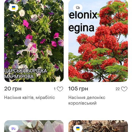
20 грн
105 грн
1
22
Насіння квітів, мірабіліс
Насіння делонікс
королівський