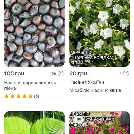
105 грн
20 грн
26
1
Насіння України
Насіння деревовидного
піона
Мірабіліс, насіння квітів
(3)