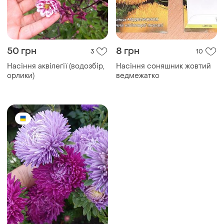
50 грн
8 грн
3
10
Насіння аквілегії (водозбір,
Насіння соняшник жовтий
орлики)
ведмежатко