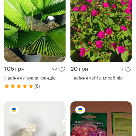
105 грн
20 грн
99
1
Насіння лікуала грандіс
Насіння квітів, мірабіліс
(8)