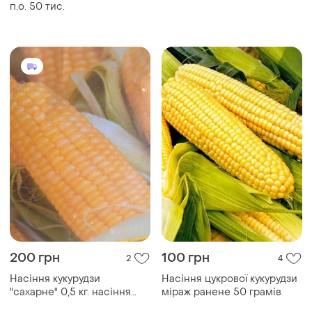
прутоподібне
п.о. 50 тис.
200 грн
100 грн
2
4
Насіння кукурудзи
Насіння цукрової кукурудзи
"сахарне" 0,5 кг. насіння
міраж ранене 50 грамів
цукрової кукурудзи на