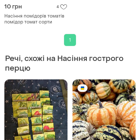
10 грн
4
Насіння помідорів томатів
помідор томат сорти
1
Речі, схожі на Насіння гострого
перцю