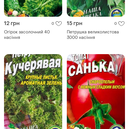
12 грн
15 грн
0
0
Огірок засолочний 40
Петрушка великолистова
насіння
3000 насіння