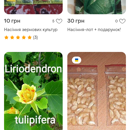
10 грн
30 грн
5
0
Насіння зернових культур
Насіння-лот + подарунок!
(3)