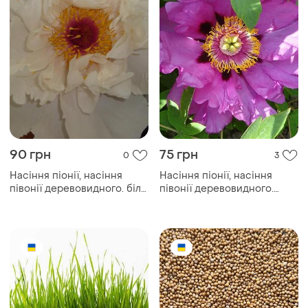
90 грн
75 грн
0
3
Насіння піонії, насіння
Насіння піонії, насіння
півонії деревовидного. біла
півонії деревовидного.
квітка.
фіолетовий квітка.