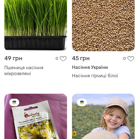
49 грн
45 грн
0
0
Насіння України
Пшениця насіння
мікрозелені
Насіння гірчиці білої