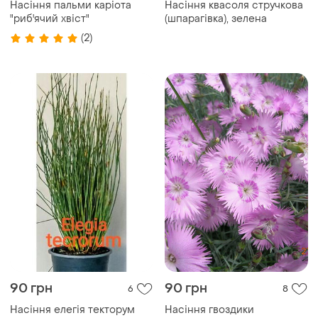
Насіння пальми каріота
Насіння квасоля стручкова
"риб'ячий хвіст"
(шпарагівка), зелена
(2)
90 грн
90 грн
6
8
Насіння елегія текторум
Насіння гвоздики