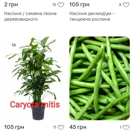
2 грн
105 грн
15
5
Насіння / семена пиона
Насіння десмодіум -
деревовидного
танцююча рослина
105 грн
45 грн
11
1