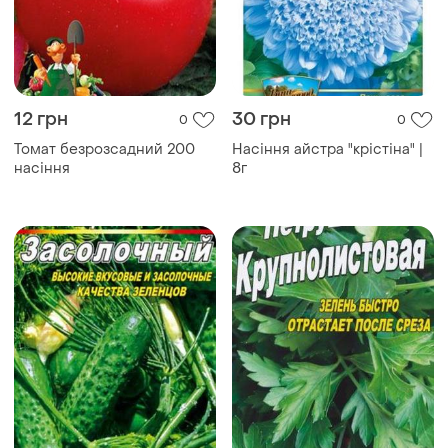
12 грн
30 грн
0
0
Томат безрозсадний 200
Насіння айстра "крістіна" |
насіння
8г