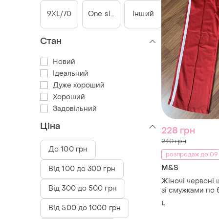
9XL/70
One size
Інший
Стан
Новий
Ідеальний
Дуже хороший
Хороший
Задовільний
Ціна
228 грн
240 грн
До 100 грн
розпродаж до 09
M&S
Від 100 до 300 грн
Жіночі червоні
Від 300 до 500 грн
зі смужками по 
кишенями, m&s, 
L
Від 500 до 1000 грн