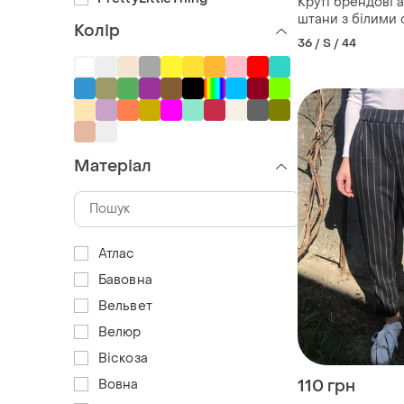
Круті брендові а
штани з білими
Колір
боків
36 / S / 44
Матеріал
Атлас
Бавовна
Вельвет
Велюр
Віскоза
Вовна
110 грн