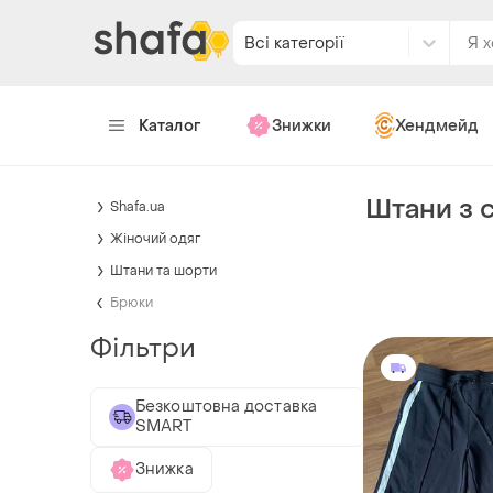
Всі категорії
Каталог
Знижки
Хендмейд
Штани з 
Shafa.ua
Жіночий одяг
Штани та шорти
Брюки
Фільтри
Безкоштовна доставка
SMART
Знижка