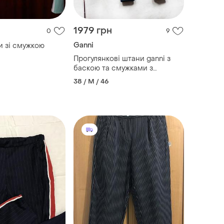
1979 грн
0
9
Ganni
и зі смужкою
Прогулянкові штани ganni з
баскою та смужками з
сіточкою з боків
38 / M / 46