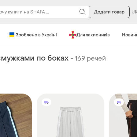
Додати товар
Зроблено в Україні
Для захисників
Новин
смужками по боках
-
169 речей