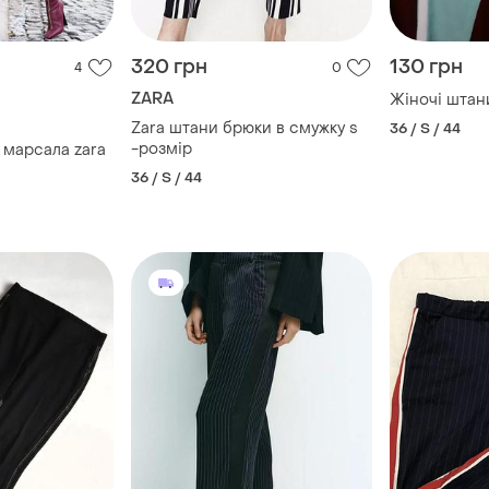
320 грн
130 грн
4
0
ZARA
Жіночі штан
Zara штани брюки в смужку s
36 / S / 44
-розмір
 марсала zara
36 / S / 44