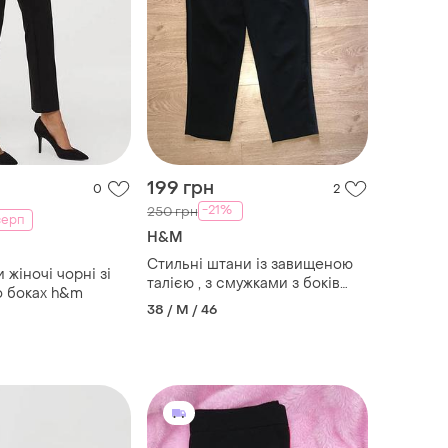
199 грн
0
2
-21%
250 грн
серп
H&M
Стильні штани із завищеною
жіночі чорні зі
талією , з смужками з боків
о боках h&m
h&m
38 / M / 46