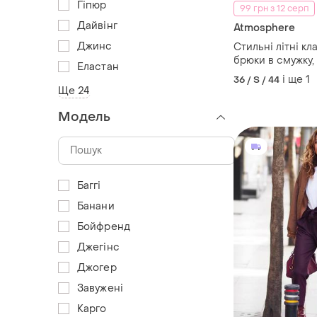
Гіпюр
99 грн з 12 серп
Дайвінг
Atmosphere
Джинс
Стильні літні класичн
брюки в смужку,
Еластан
зеленого кольор
і ще
1
36 / S / 44
боках резинка, 
Ще 24
від atmosphere
Модель
Баггі
Банани
Бойфренд
Джегінс
Джогер
Завужені
Карго