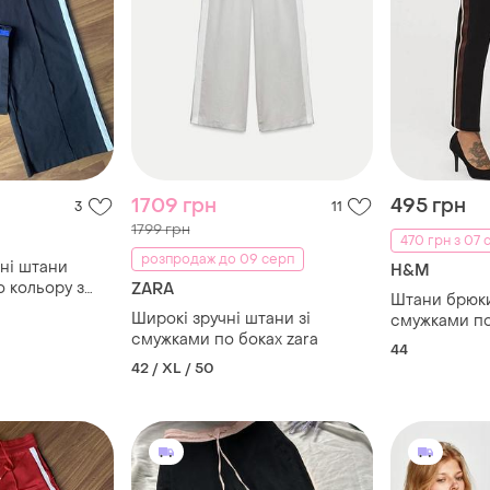
1709 грн
495 грн
3
11
1799 грн
470 грн з 07 
розпродаж до 09 серп
ні штани
H&M
 кольору з
ZARA
Штани брюки 
жками по
Широкі зручні штани зі
смужками п
смужками по боках zara
44
42 / XL / 50