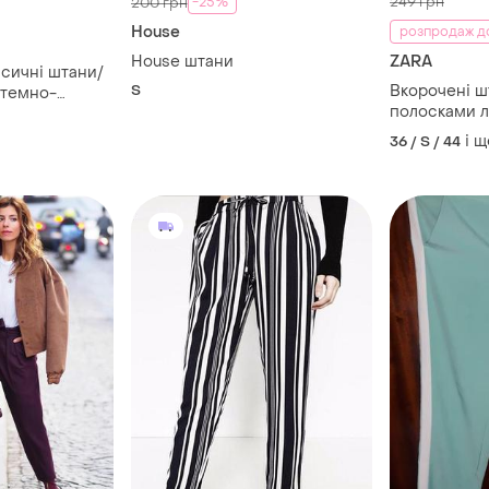
249 грн
-25%
200 грн
House
розпродаж д
House штани
ZARA
і штани/
S
Вкорочені ш
 темно-
полосками 
у, на поясі по
висока посад
з кишенями,
і щ
36 / S / 44