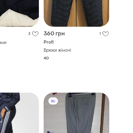
360 грн
3
1
Profi
ани
Брюки жіночі
40