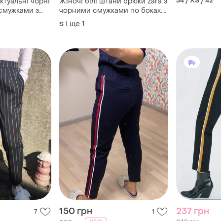
34 / XS / 42
ктуальні чорні
Жіночі білі штани брюки zara з
 смужками з
чорними смужками по боках.
розпродаж!
і ще
1
S
150 грн
237 грн
7
1