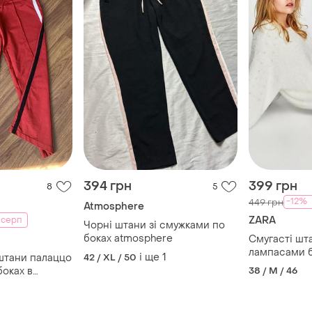
394 грн
399 грн
8
5
-12%
449 грн
Atmosphere
ZARA
 серп
Чорні штани зі смужками по
боках atmosphere
Смугасті шт
лампасами б
і ще
1
 штани палаццо
42 / XL / 50
боків зара z
боках в
38 / M / 46
l, джерсі