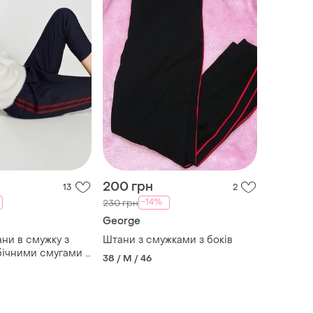
200 грн
13
2
-14%
230 грн
George
ани в смужку з
Штани з смужками з боків
ічними смугами з
38 / M / 46
ara