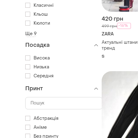
Класичні
Кльош
420 грн
Кюлоти
-16%
499 грн
Ще 9
ZARA
Актуальні штани
Посадка
тренд
S
Висока
Низька
Середня
Принт
Абстракція
Аніме
Без принту