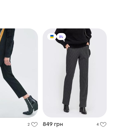
849 грн
2
4