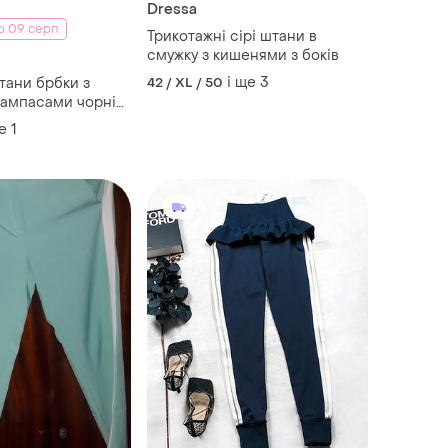
Dressa
о 09 серп
Трикотажні сірі штани в
смужку з кишенями з боків
і ще
3
тани брбки з
42 / XL / 50
лампасами чорні
ка zara зара
е
1