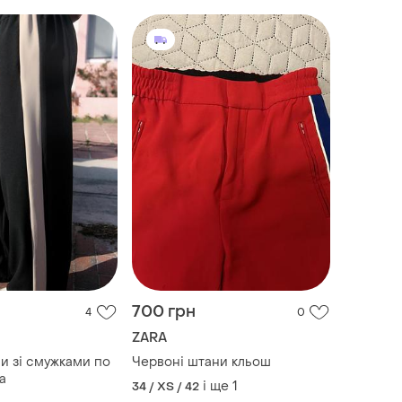
700 грн
4
0
ZARA
и зі смужками по
Червоні штани кльош
ra
і ще
1
34 / XS / 42