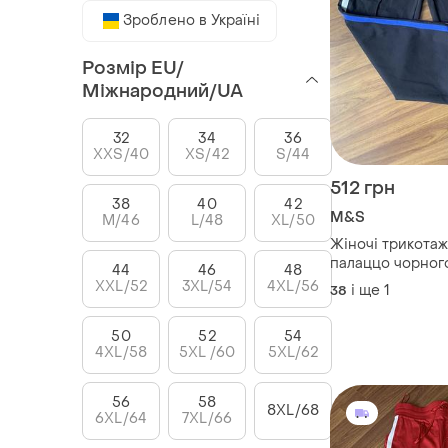
Зроблено в Україні
Розмір EU/
Міжнародний/UA
32
34
36
XXS/40
XS/42
S/44
512 грн
38
40
42
M&S
M/46
L/48
XL/50
Жіночі трикотаж
палаццо чорного
44
46
48
кишенями і сму
XXL/52
3XL/54
4XL/56
і ще
1
38
боках , m&s, m. l
50
52
54
4XL/58
5XL /60
5XL/62
56
58
8XL/68
6XL/64
7XL/66