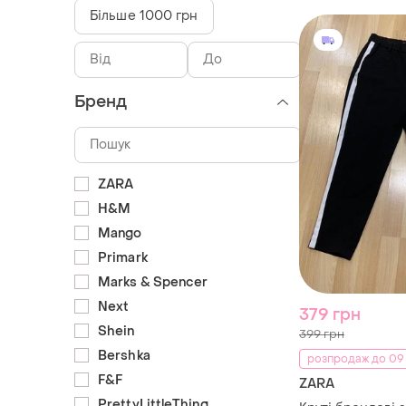
Більше 1000 грн
Бренд
ZARA
H&M
Mango
Primark
Marks & Spencer
Next
379 грн
Shein
399 грн
Bershka
розпродаж до 09
F&F
ZARA
PrettyLittleThing