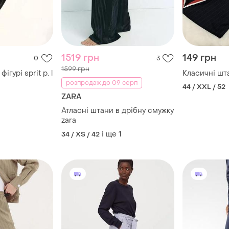
1519 грн
149 грн
0
3
1599 грн
ігурі sprit p. l
Класичні шт
розпродаж до 09 серп
44 / XXL / 52
ZARA
Атласні штани в дрібну смужку
zara
і ще
1
34 / XS / 42