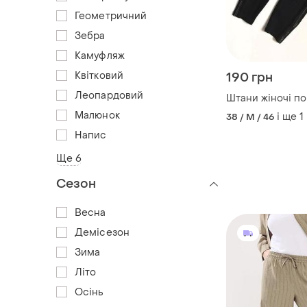
Геометричний
Зебра
Камуфляж
Квітковий
190 грн
Леопардовий
Штани жіночі по ф
Малюнок
і ще
1
38 / M / 46
Напис
Ще 6
Сезон
Весна
Демісезон
Зима
Літо
Осінь