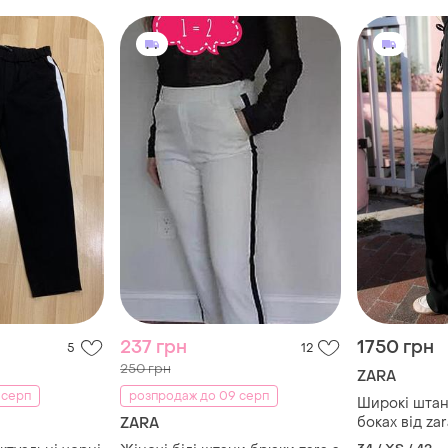
237 грн
1750 грн
5
12
250 грн
ZARA
 серп
розпродаж до 09 серп
Широкі штан
боках від za
ZARA