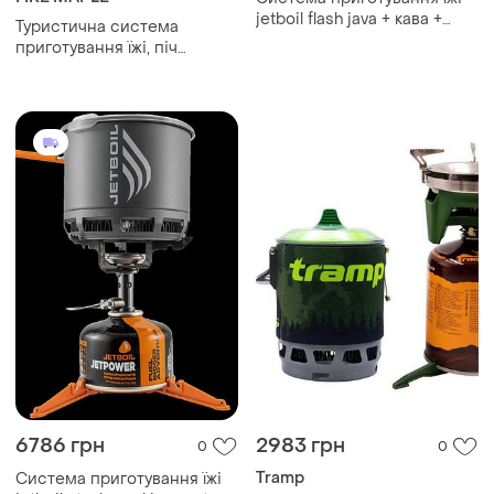
jetboil flash java + кава +
Туристична система
френч прес
приготування їжі, піч
туристична, горелка
туристична
6786 грн
2983 грн
0
0
Tramp
Система приготування їжі