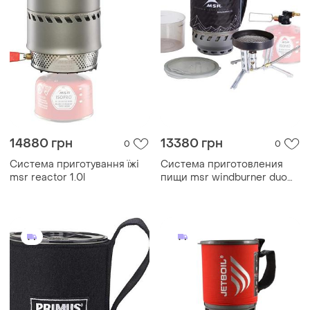
14880 грн
13380 грн
0
0
Система приготування їжі
Система приготовления
msr reactor 1.0l
пищи msr windburner duo
1.8l