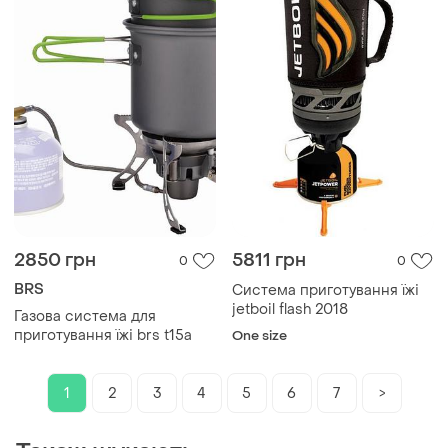
2850 грн
5811 грн
0
0
BRS
Система приготування їжі
jetboil flash 2018
Газова система для
приготування їжі brs t15a
One size
1
2
3
4
5
6
7
>