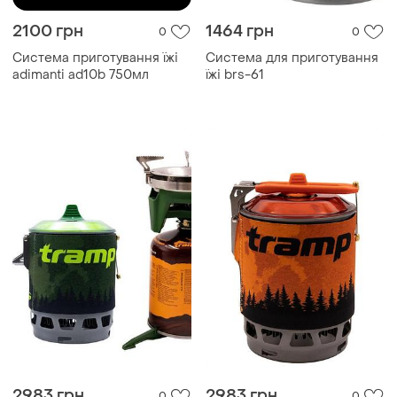
2100 грн
1464 грн
0
0
Система приготування їжі
Система для приготування
adimanti ad10b 750мл
їжі brs-61
2983 грн
2983 грн
0
0