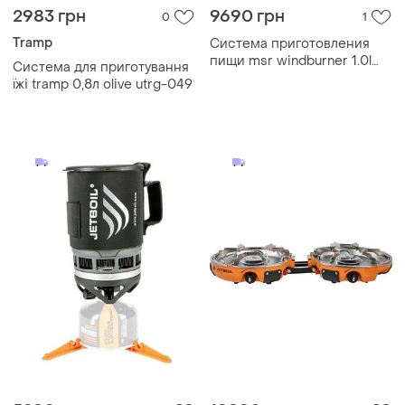
2983 грн
9690 грн
0
1
Tramp
Система приготовления
пищи msr windburner 1.0l
Система для приготування
(колір black)
їжі tramp 0,8л olive utrg-049