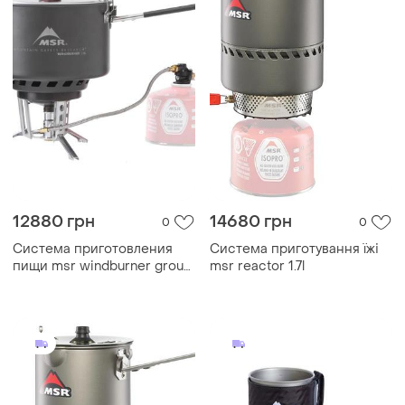
12880 грн
14680 грн
0
0
Система приготовления
Система приготування їжі
пищи msr windburner group
msr reactor 1.7l
2.5l