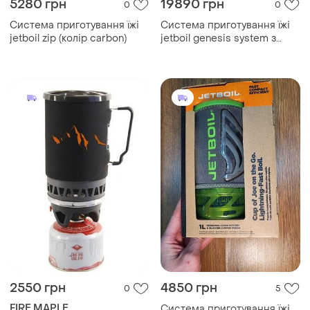
5280 грн
19890 грн
0
0
Система приготування їжі
Система приготування їжі
jetboil zip (колір carbon)
jetboil genesis system з
подвійним пальником
2550 грн
4850 грн
0
5
FIRE MAPLE
Система приготування їжі