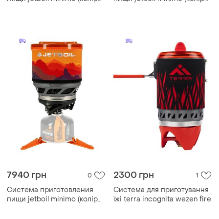
adventure)
adventure)
7940 грн
2300 грн
0
1
Система приготовления
Система для приготування
пищи jetboil minimo (колір
їжі terra incognita wezen fire
sunset)