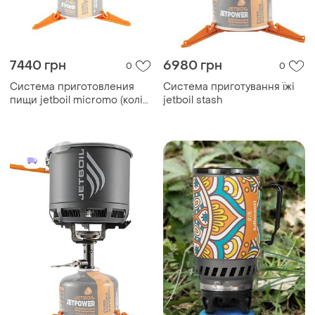
7440 грн
6980 грн
0
0
Система приготовления
Система приготування їжі
пищи jetboil micromo (колір
jetboil stash
carbon)