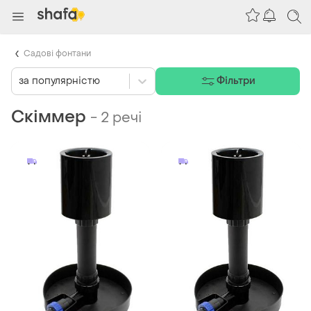
Садові фонтани
за популярністю
Фільтри
Скіммер
-
2 речі