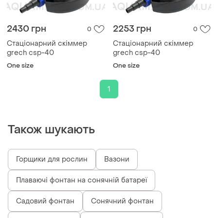
2430 грн
2253 грн
0
0
Стаціонарний скіммер
Стаціонарний скіммер
grech csp-40
grech csp-40
One size
One size
1
Також шукають
Горщики для рослин
Вазони
Плаваючі фонтан на сонячній батареї
Садовий фонтан
Сонячний фонтан