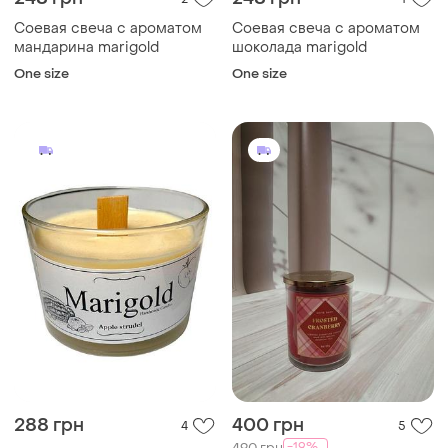
Соевая свеча с ароматом
Соевая свеча с ароматом
мандарина marigold
шоколада marigold
One size
One size
288 грн
400 грн
4
5
-19%
490 грн