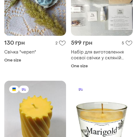
130 грн
599 грн
2
5
Свічка "череп"
Набір для виготовлення
соєвої свічки у скляній
One size
банці 250мл дерев'яна
One size
кришка потріскуючий гніт