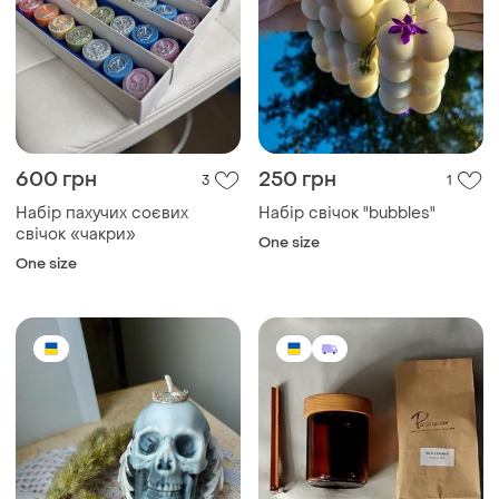
600 грн
250 грн
3
1
Набір пахучих соєвих
Набір свічок "bubbles"
свічок «чакри»
One size
One size