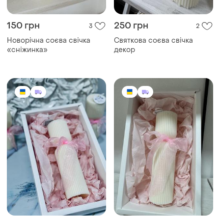
150 грн
250 грн
3
2
Новорічна соєва свічка
Святкова соєва свічка
«сніжинка»
декор