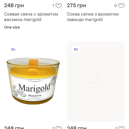
248 грн
275 грн
1
0
Соевая свеча с ароматом
Соєва свічка з ароматом
жасмина marigold
лаванди marigold
One size
248 грн
248 грн
2
1