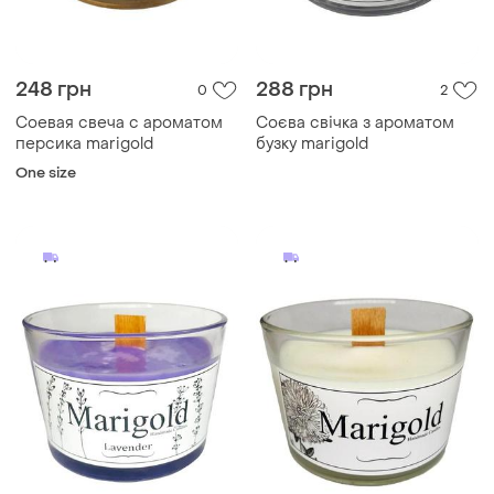
248 грн
288 грн
0
2
Соевая свеча с ароматом
Соєва свічка з ароматом
персика marigold
бузку marigold
One size