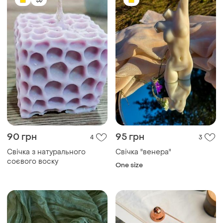
90 грн
95 грн
4
3
Свічка з натурального
Свічка "венера"
соєвого воску
One size