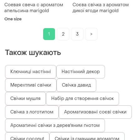
Соевая свеча с ароматом
Соєва свічка з ароматом
апельсина marigold
дикої ягоди marigold
One size
1
2
3
>
Також шукають
Ключниці настінні
Настінний декор
Мерехтливі свічки
Свічка давид
Свічки мушля
Набір для створення свічок
Свічка з логотипом
Ароматизовані соєві свічки
Ароматичні свічки з дерев'яним ґнотом
Свічки coconut
Свічки із смачним ароматом