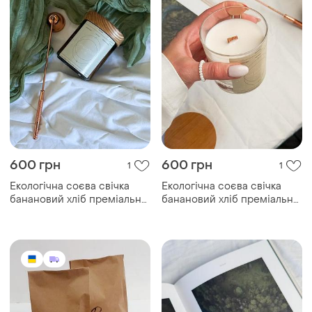
600 грн
600 грн
1
1
Екологічна соєва свічка
Екологічна соєва свічка
банановий хліб преміальної
банановий хліб преміальної
якості в скляній
якості в скляній
бурштиновій баночці з
бурштиновій баночці з
натуральними аромаоліями
натуральними аромаоліями