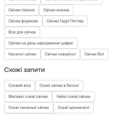
Свічки півонія
Свічки ялинка
Свічка формова
Свічки Гаррі Поттер
Все для свічок
Свічки на день народження цифри
Насипні свічки
Свічки новорічні
Свічки Білі
Схожі запити
Соєвий віск
Соєві свічки в бетоні
Масажні соєві свічки
Чайні соєві свічки
Соєві маленькі свічки
Соєві аромасвічі