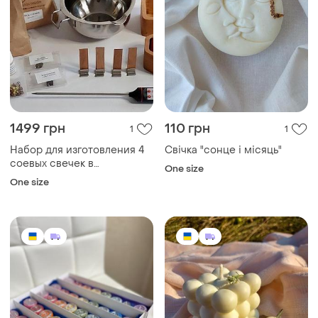
1499 грн
110 грн
1
1
Набор для изготовления 4
Свічка "сонце і місяць"
соевых свечек в
One size
деревянном кашпо ковшик
One size
термометр фитиль
деревянный