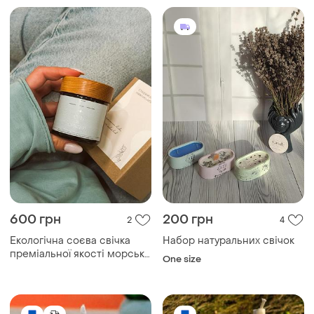
600 грн
200 грн
2
4
Екологічна соєва свічка
Набор натуральних свічок
преміальної якості морська
One size
сіль та орхідея з
натуральними аромаоліями
та дерев'яним гнітом