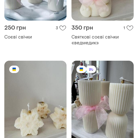
250 грн
350 грн
3
1
Соєві свічки
Святкові соєві свічки
«ведмедик»