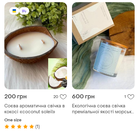
200 грн
600 грн
20
1
Соєва ароматична свічка в
Екологічна соєва свічка
кокосі «coconut soleil»
преміальної якості морська
сіль та орхідея з
One size
натуральними аромаоліями
(1)
та дерев'яним гнітом