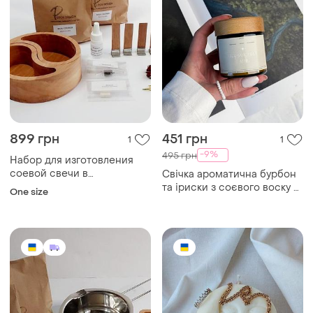
899 грн
451 грн
1
1
-9%
495 грн
Набор для изготовления
соевой свечи в
Свічка ароматична бурбон
деревянном кашпо инь янь
та іриски з соєвого воску в
One size
свечной набор с соевым
скляній бурштиновій
воском
баночці з натуральними
аромаоліями та дерев'яним
гніто