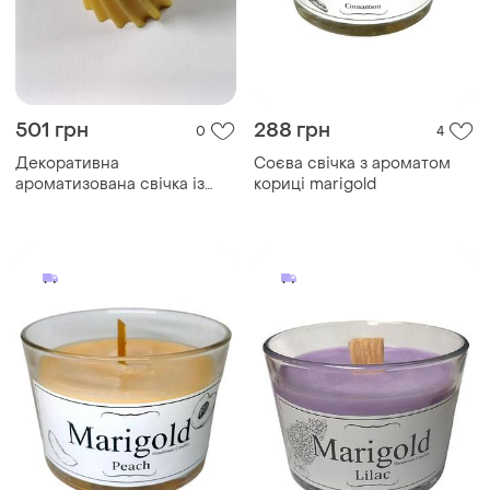
501 грн
288 грн
0
4
Декоративна
Соєва свічка з ароматом
ароматизована свічка із
кориці marigold
соєвого воску циліндричної
форми