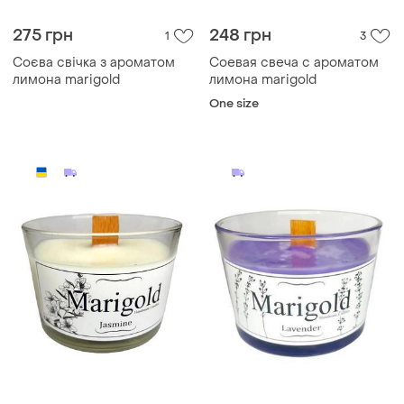
275 грн
248 грн
1
3
Соєва свічка з ароматом
Соевая свеча с ароматом
лимона marigold
лимона marigold
One size