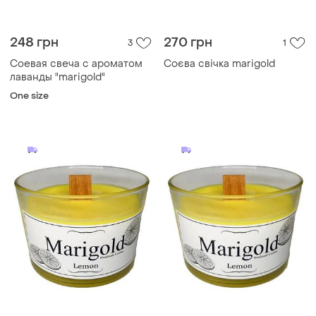
248 грн
270 грн
3
1
Соевая свеча с ароматом
Соєва свічка marigold
лаванды "marigold"
One size