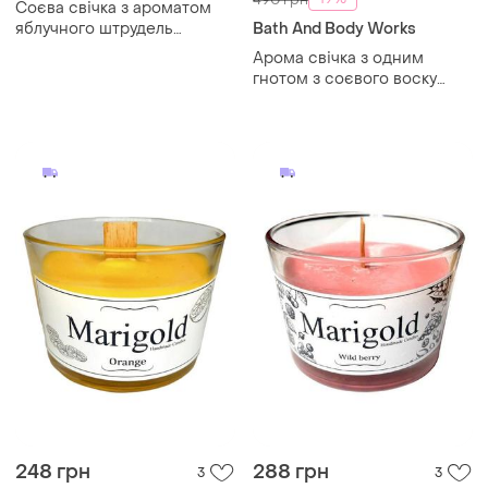
Соєва свічка з ароматом
яблучного штрудель
Bath And Body Works
marigold
Арома свічка з одним
гнотом з соєвого воску
frosted cranberry від bath
and body works оригінал
248 грн
288 грн
3
3