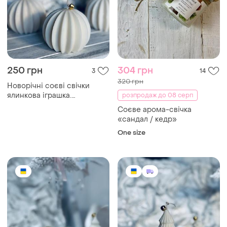
250 грн
304 грн
3
14
320 грн
Новорічні соєві свічки
ялинкова іграшка.
розпродаж до 08 серп
подарунок
Соєве арома-свічка
«сандал / кедр»
One size