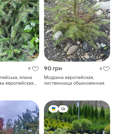
90 грн
9
4
пейська, ялина
Модрина европейская,
лка европейская,
лиственница обыкновенная
венная