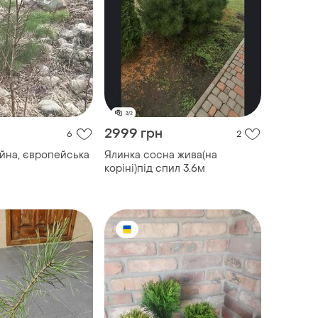
2999 грн
6
2
йна, європейська
Ялинка сосна жива(на
коріні)під спил 3.6м