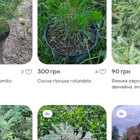
300 грн
90 грн
2
6
umilio
Сосна гірська rotundata
Ялинка євро
звичайна, е
ель обыкно