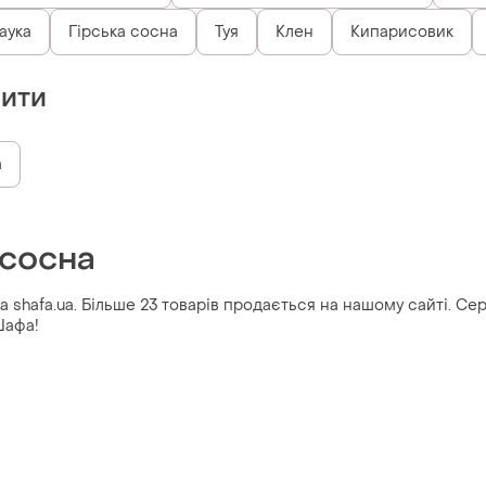
аука
Гірська сосна
Туя
Клен
Кипарисовик
пити
а
 сосна
 shafa.ua. Більше 23 товарів продається на нашому сайті. Сере
Шафа!