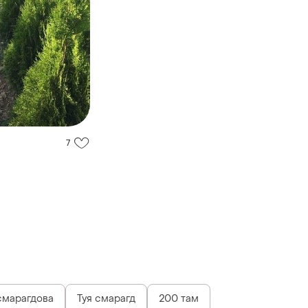
7
смарагдова
Туя смарагд
200 там