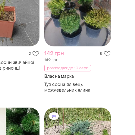
142 грн
2
8
149 грн
осни звичайної
в риночці
розпродаж до 10 серп
Власна марка
Туя сосна ялівець
можжевельник ялина