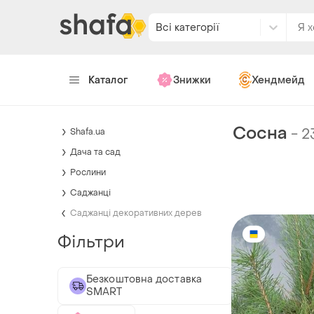
Всі категорії
Каталог
Знижки
Хендмейд
Сосна
-
2
Shafa.ua
Дача та сад
Рослини
Саджанці
Саджанці декоративних дерев
Фільтри
Безкоштовна доставка
SMART