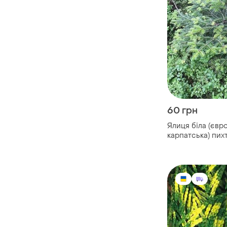
60 грн
Ялиця біла (євр
карпатська) пих
(европейская)