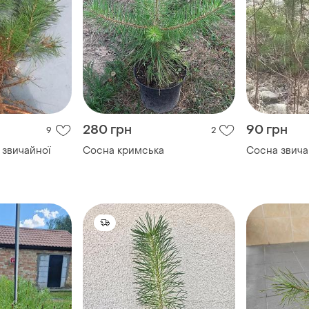
280 грн
90 грн
9
2
 звичайної
Сосна кримська
Сосна звича