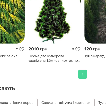
2010 грн
120 грн
2
0
ebrina с2л.
Сосна двокольорова
Туя смарагд
засніжена 1.5м (світло/темно-
зелена) сг-400156 тм сіга груп
1
кають
дово-ягідних дерев
Саджанці квітучих і листяних
Туя 