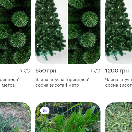
650 грн
1200 грн
0
1
принцеса"
Ялина штучна "принцеса"
Ялина штучн
5 метра
сосна висота 1 метр
сосна висота