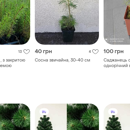
40 грн
100 грн
13
4
, з закритою
Сосна звичайна, 30-40 см
Саджанець с
темою
однорічний 