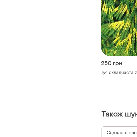
250 грн
Туя складчаста z
Також шу
Саджанці пло