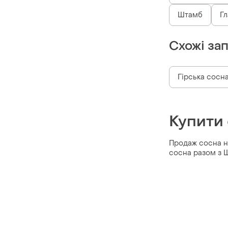
Штамб
Гл
Схожі за
Гірська сосн
Купити
Продаж сосна на
сосна разом з 