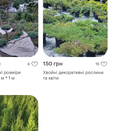
н
150 грн
6
15
кі розміри
Хвойні декоративні рослини
м * 1 м
та квіти