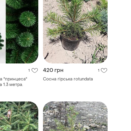
420 грн
1
1
а "принцеса"
Сосна гірська rotundata
 1.3 метра.