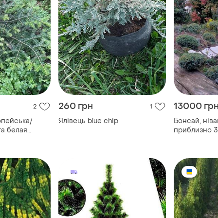
260 грн
13000 гр
2
1
опейська/
Ялівець blue chip
Бонсай, ніва
та белая
приблизно 3 