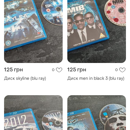
125 грн
125 грн
0
0
Диск skyline (blu ray)
Диск men in black 3 (blu ray)