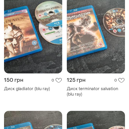
150 грн
125 грн
0
0
Диск gladiator (blu ray)
Диск terminator salvation
(blu ray)