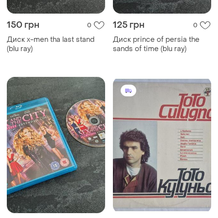
150 грн
125 грн
0
0
Диск x-men tha last stand
Диск prince of persia the
(blu ray)
sands of time (blu ray)