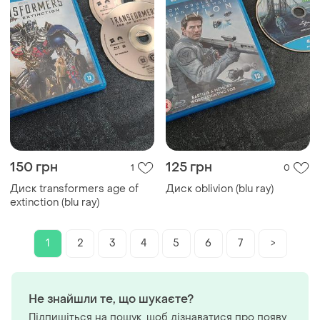
150 грн
125 грн
1
0
Диск transformers age of
Диск oblivion (blu ray)
extinction (blu ray)
1
2
3
4
5
6
7
>
Не знайшли те, що шукаєте?
Підпишіться на пошук, щоб дізнаватися про появу