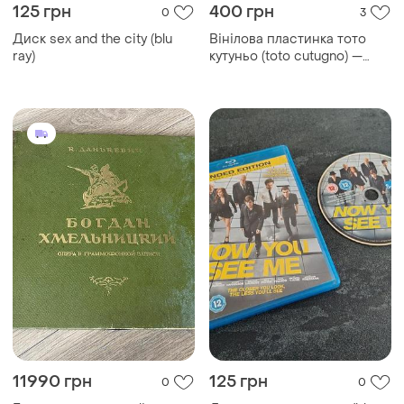
125 грн
400 грн
0
3
Диск sex and the city (blu
Вінілова пластинка тото
ray)
кутуньо (toto cutugno) —
l'italiano (1985)
11990 грн
125 грн
0
0