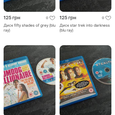
125 грн
125 грн
0
0
Диск fifty shades of grey (blu
Диск star trek into darkness
ray)
(blu ray)