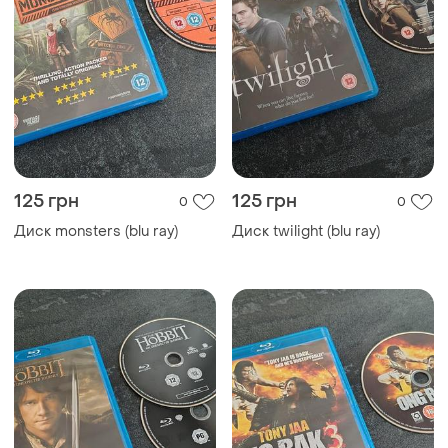
125 грн
125 грн
0
0
Диск monsters (blu ray)
Диск twilight (blu ray)