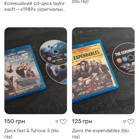
(blu ray)
Колекційний cd-диск taylor
swift – «1989» (оригінальне
видання 2014 року)
150 грн
125 грн
0
0
Диск fast & furious 5 (blu
Диск the expendables (blu
ray)
ray)