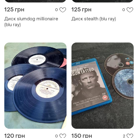
125 грн
125 грн
0
0
Диск slumdog millionaire
Диск stealth (blu ray)
(blu ray)
120 грн
150 грн
0
2