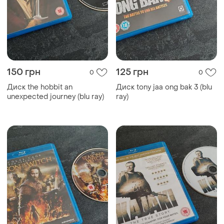
150 грн
125 грн
0
0
Диск the hobbit an
Диск tony jaa ong bak 3 (blu
unexpected journey (blu ray)
ray)