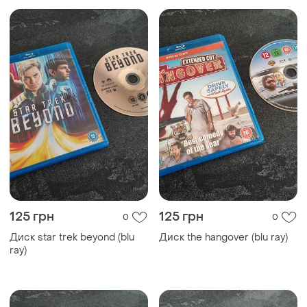
125 грн
125 грн
0
0
Диск star trek beyond (blu
Диск the hangover (blu ray)
ray)