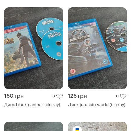
150 грн
125 грн
0
0
Диск black panther (blu ray)
Диск jurassic world (blu ray)