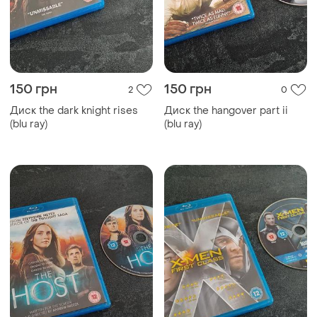
150 грн
150 грн
2
0
Диск the dark knight rises
Диск the hangover part ii
(blu ray)
(blu ray)