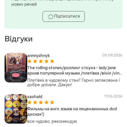
нових речей
Підписатися
Відгуки
annnyzhnyk
05.08.2026
The rolling stones/роллинг стоунз - lady jane
архив популярной музыки /платівка /вініл /vinyl
/vintage
Платівка в чудовому стані! Гарно запакована і
добре доїхали. Дякую!
sashald
17.06.2026
Фильмы на англ. языке на лицензионных dvd
дисках!)
все чудово, рекомендую