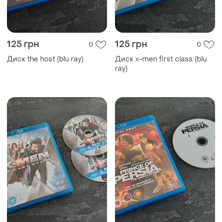
125 грн
125 грн
0
0
Диск the host (blu ray)
Диск x-men first class (blu
ray)