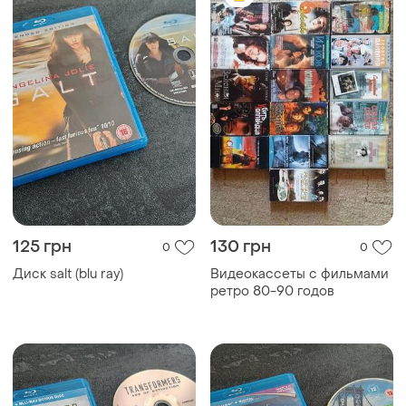
125 грн
130 грн
0
0
Диск salt (blu ray)
Видеокассеты с фильмами
ретро 80-90 годов