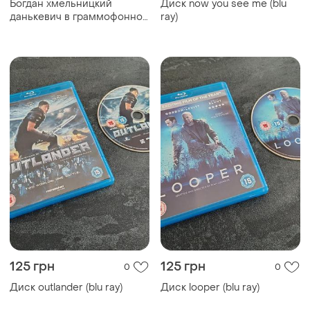
Богдан хмельницкий
Диск now you see me (blu
данькевич в граммофонной
ray)
записи 5 пластинок 1954
125 грн
125 грн
0
0
Диск outlander (blu ray)
Диск looper (blu ray)