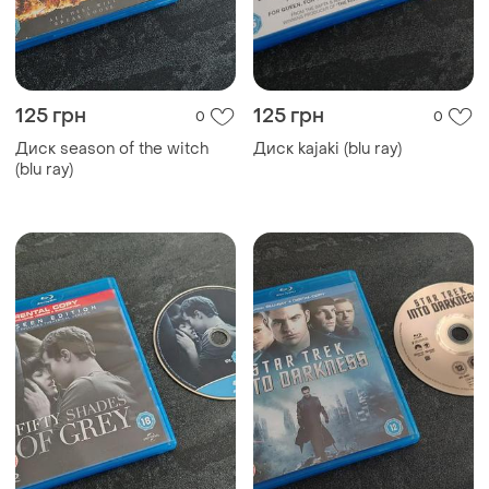
125 грн
125 грн
0
0
Диск season of the witch
Диск kajaki (blu ray)
(blu ray)