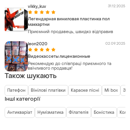
vikky_kuv
31.12.2025
Легендарная виниловая пластинка пол
маккартни
Приємний продавець, швидко відправив
leon2020
02.09.2025
Видеокассеты лицензионные
Рекомендую до співпраці приємного та
ввічливого продавця!
Також шукають
Патефон
Вінілові платівки
Караоке пісні
Mi box
За
Інші категорії
Антикваріат
Нумізматика
Філателія
Боністика
Коле