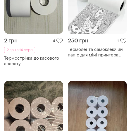
2 грн
250 грн
4
1
Термолента самоклеючий
2 грн з 14 серп
папір для міні принтера
Термострічка до касового
57мм 5шт
апарату