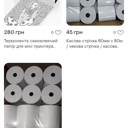
280 грн
45 грн
0
0
Термолента самоклеючий
Касова стрічка 80мм х 80м
папір для міні принтера
/ чекова стрічка / касова
57мм 5шт
термострічка / стрічка для
каси з термопаперу