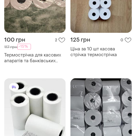
100 грн
125 грн
2
0
-15%
117 грн
Ціна за 10 шт касова
стрічка термострічка
Термострічка для касових
апаратів та банківських
терміналів.