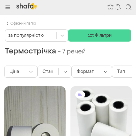
Офісний папір
за популярністю
Фільтри
Термострічка
-
7 речей
Ціна
Стан
Формат
Тип