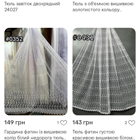
Тюль завіток двохрядний
Тюль з об'ємною вишивкою
24027
золотистого кольору
мадонна. турецький тюль з
вишивкою
149 грн
143 грн
1
2
Гардина фатин із вишивкою
Тюль фатин густою
колір білий недорога тюль-
красивою вишивкою білому