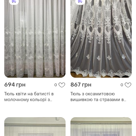
694 грн
867 грн
0
0
Тюль квіти на батисті в
Тюль з оксамитовою
молочному кольорі з
вишивкою та стразами в
вишивкою лоя залу
молочному кольорі на
бамбуковій основі для залу
та вітальні