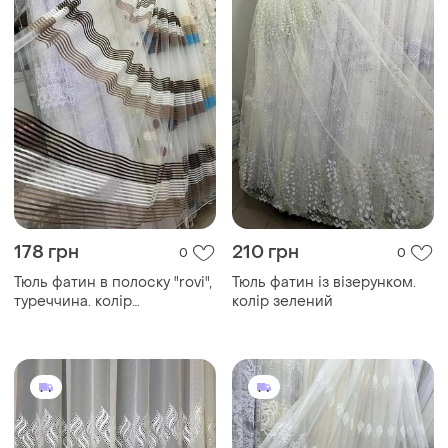
178 грн
210 грн
0
0
Тюль фатин в полоску "rovi",
Тюль фатин із візерунком.
туреччина. колір
колір зелений
коричневий з білим