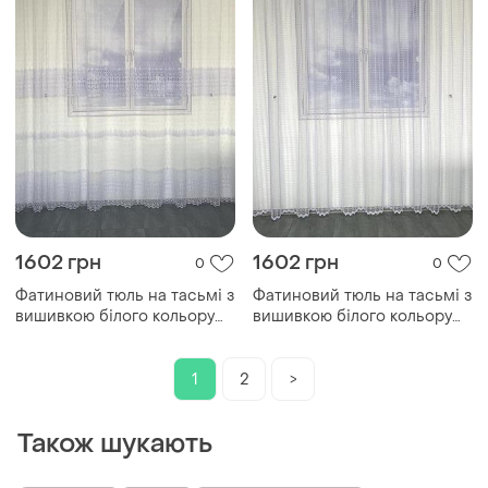
1602 грн
1602 грн
0
0
Фатиновий тюль на тасьмі з
Фатиновий тюль на тасьмі з
вишивкою білого кольору
вишивкою білого кольору
2,7м на 5м (t-310)
2,7м на 5м (t-208027)
1
2
>
Також шукають