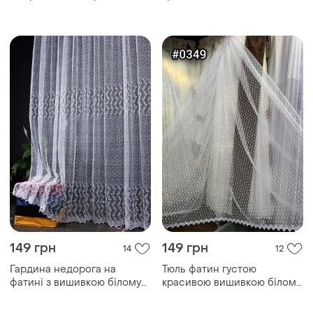
сітка красивою вишивкою
кольорі недорога гардина
турецька для спальні залу
сітка турецька для спальні
гостьовий
залу гостьовий
149 грн
149 грн
14
12
Гардина недорога на
Тюль фатин густою
фатині з вишивкою білому
красивою вишивкою білому
кольорі красива тюль-сітка
кольору недорога гардина
турецька для спальні залу
сітка турецька для спальні