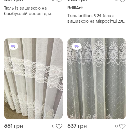
BrilliAnt
Тюль із вишивкою на
бамбуковій основі для
Тюль brilliant 924 біла з
вітальні, спальні, зали
вишивкою на мікросітці для
зали в спальню з
візерунком по всьому
полотну
551 грн
537 грн
0
0