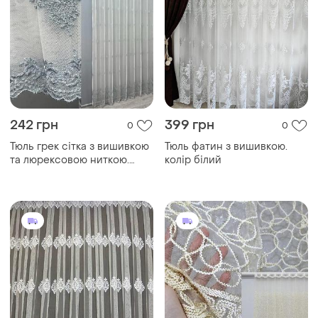
242 грн
399 грн
0
0
Тюль грек сітка з вишивкою
Тюль фатин з вишивкою.
та люрексовою ниткою.
колір білий
колір молочний з сіро-
блакитним