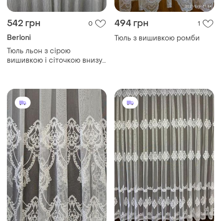
542 грн
494 грн
0
1
Berloni
Тюль з вишивкою ромби
Тюль льон з сірою
вишивкою і сіточкою внизу
молочний тюль для залу
спальні і вітальні з
візерунком