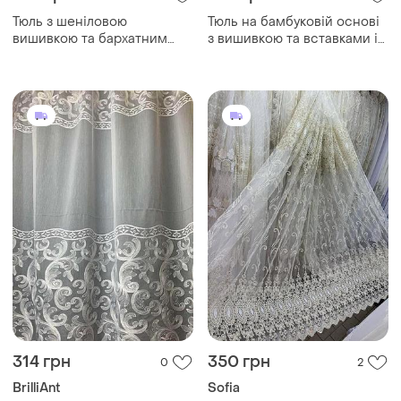
Тюль з шеніловою
Тюль на бамбуковій основі
вишивкою та бархатним
з вишивкою та вставками із
оздобленням по низу на
оксамиту оздоблена
бамбукові основі в білому
стразами в молочному
кольорі для залу
кольорі для залу
314 грн
350 грн
0
2
BrilliAnt
Sofia