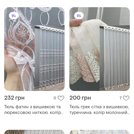
232 грн
200 грн
0
7
Тюль фатин з вишивкою та
Тюль грек сітка з вишивкою,
люрексовою ниткою. колір
туреччина. колір молочний
білий з пудровим
з пудровим