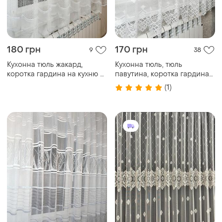
180 грн
170 грн
9
38
Кухонна тюль жакард,
Кухонна тюль, тюль
коротка гардина на кухню з
павутина, коротка гардина
гарним візерунком.
на кухню з візерунком
(1)
павутини, тюль кухня, тюль
кухонна, павутинка