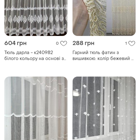
604 грн
288 грн
0
1
Тюль дарла - к240982
Гарний тюль фатин з
білого кольору на основі з
вишивкою. колір бежевий з
сітки з кордовою вишивкою
золотистим
для спальні або вітальні