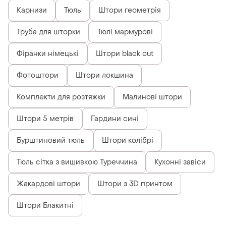
Карнизи
Тюль
Штори геометрія
Труба для шторки
Тюлі мармурові
Фіранки німецькі
Штори black out
Фотоштори
Штори локшина
Комплекти для розтяжки
Малинові штори
Штори 5 метрів
Гардини сині
Бурштиновий тюль
Штори колібрі
Тюль сітка з вишивкою Туреччина
Кухонні завіси
Жакардові штори
Штори з 3D принтом
Штори Блакитні