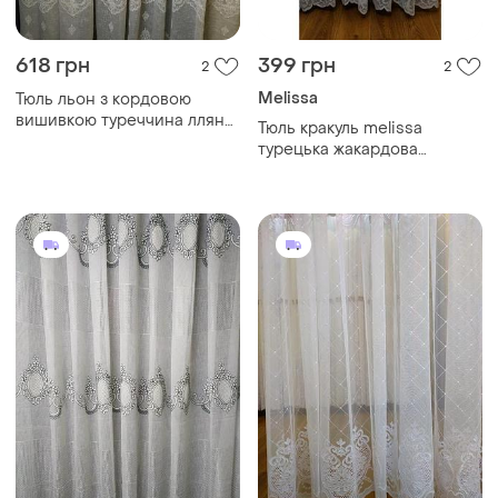
618 грн
399 грн
2
2
Melissa
Тюль льон з кордовою
вишивкою туреччина лляна
Тюль кракуль melissa
щільна з візерунком
турецька жакардова
молочна для залу в
молочна з візерунком для
вітальню
вітальні в коридор з густою
вишивкою щільна