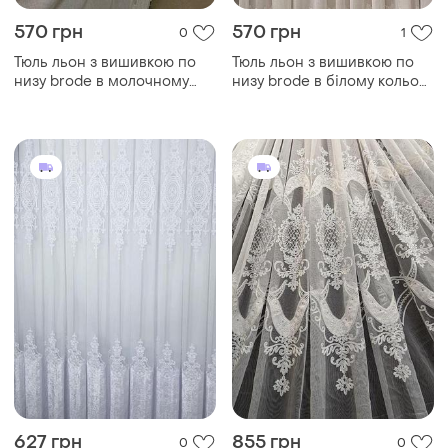
570 грн
570 грн
0
1
Тюль льон з вишивкою по
Тюль льон з вишивкою по
низу brode в молочному
низу brode в білому кольорі
кольорі для вітальні спальні
для вітальні спальні в
в гостьову кімнату
гостьову кімнату
627 грн
855 грн
0
0