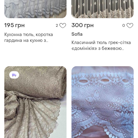
195 грн
300 грн
2
0
Sofia
Кухонна тюль, коротка
гардина на кухню з
Класичний тюль грек-сітка
візерунком.
«домінікія» з бежевою
вишивкою (висота 3 м)