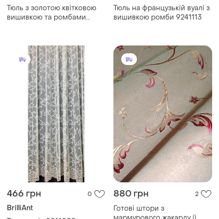
Тюль з золотою квітковою
Тюль на французькій вуалі з
вишивкою та ромбами
вишивкою ромби 9241113
brode на бамбуковій основі
для залу вітальні
466 грн
880 грн
0
2
BrilliAnt
Готові штори з
мармурового жакарду (і