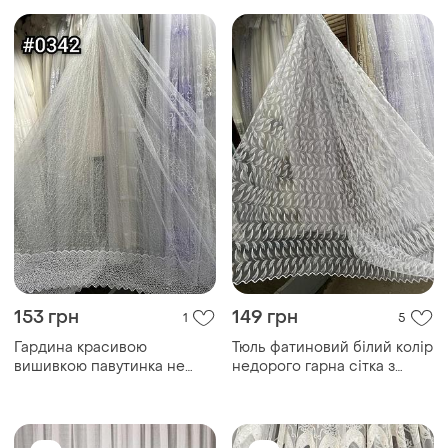
гостьовий
залу гостьовий
153 грн
149 грн
1
5
Гардина красивою
Тюль фатиновий білий колір
вишивкою павутинка не
недорого гарна сітка з
дорога фатин тюль сітка в
гарною вишивкою турецька
білому кольорі турецька
для спальні вітальні дитяча
для спальні гостьовий