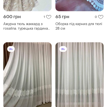
600 грн
65 грн
1
0
Ажурна тюль жаккард з
Оборка під карниз для тюлі
rosalina. турецька гардина
28 см
жаккард rosalina