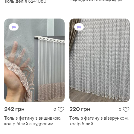
Тюль делія 5241080
люриксова нитка)
242 грн
220 грн
0
0
Тюль з фатину з вишивкою.
Тюль з фатину з візерунком.
колір білий з пудровим
колір білий