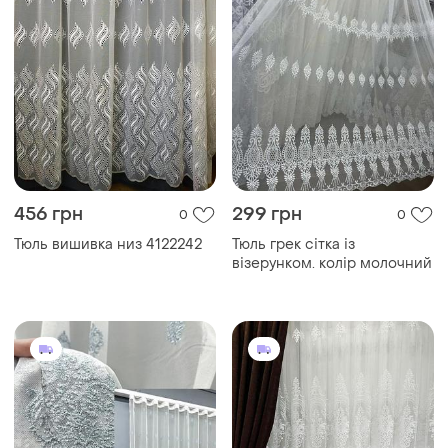
456 грн
299 грн
0
0
Тюль вишивка низ 4122242
Тюль грек сітка із
візерунком. колір молочний