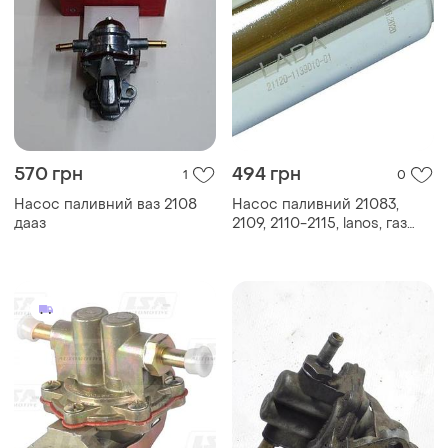
570 грн
494 грн
1
0
Насос паливний ваз 2108
Насос паливний 21083,
дааз
2109, 2110-2115, lanos, газ
3302, 2217, 2705, 31105 (406)
(вставка) (бензонасос)