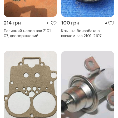
214 грн
100 грн
0
4
Паливний насос ваз 2101-
Крышка бензобака с
07, двопоршневий
ключем ваз 2101-2107