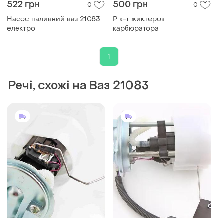
522 грн
500 грн
0
0
Насос паливний ваз 21083
Р к-т жиклеров
електро
карбюратора
1
Речі, схожі на Ваз 21083