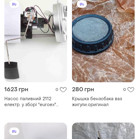
1623 грн
280 грн
0
0
Насос паливний 2112
Крышка бензобака ваз
електр. у зборі "euroex"
жигули.оригинал
стар. обр. (штуцера, 21083
висока панель)