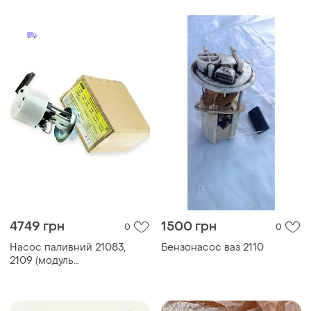
(бензонасос) beg-line
(бензонасос) beg-line
4749 грн
1500 грн
0
0
Насос паливний 21083,
Бензонасос ваз 2110
2109 (модуль
занурювальний)
(бензонасос) (едн-200)
-авто (са)