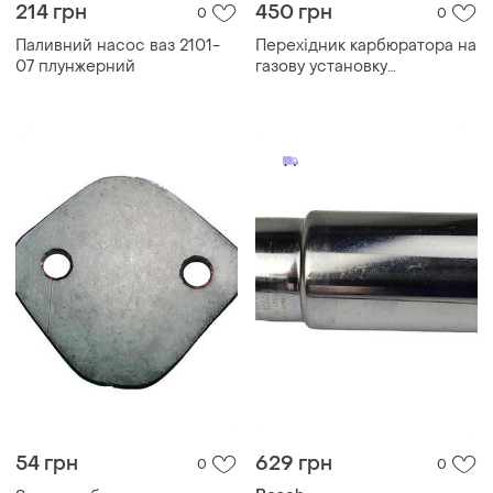
214 грн
450 грн
0
0
Паливний насос ваз 2101-
Перехідник карбюратора на
07 плунжерний
газову установку
москвич,ваз
54 грн
629 грн
0
0