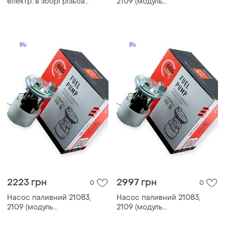
електр. в зборі різьба
2109 (модуль
(21083 висока панель)
занурювальний)
(бензонасос) авто престиж
2223 грн
2997 грн
0
0
Насос паливний 21083,
Насос паливний 21083,
2109 (модуль
2109 (модуль
занурювальний)
занурювальний)