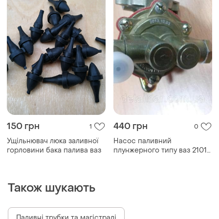
150 грн
440 грн
1
0
Ущільнювач люка заливної
Насос паливний
горловини бака палива ваз
плунжерного типу ваз 2101-
07
Також шукають
Паливні трубки та магістралі