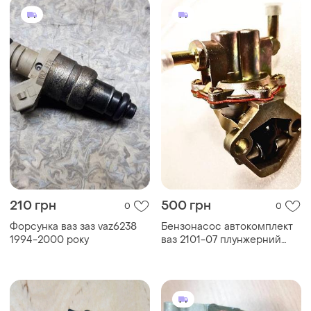
210 грн
500 грн
0
0
Форсунка ваз заз vaz6238
Бензонасос автокомплект
1994-2000 року
ваз 2101-07 плунжерний
(10493)