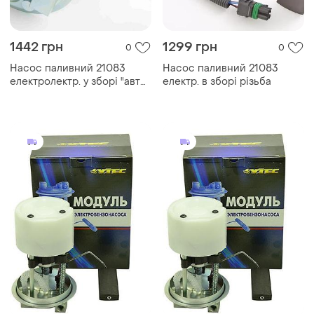
1442 грн
1299 грн
0
0
Насос паливний 21083
Насос паливний 21083
електролектр. у зборі "авто
електр. в зборі різьба
престиж" (2110, штуцера,
21083 низька панель)