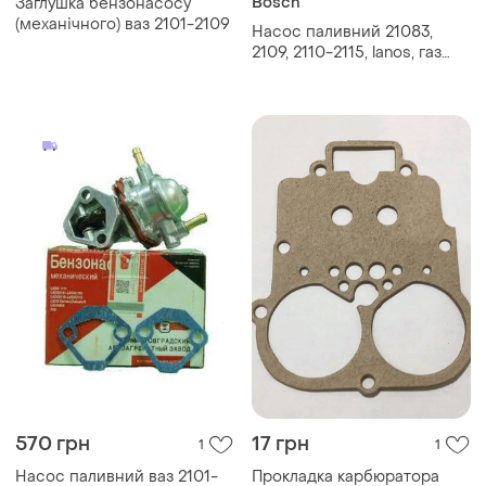
Bosch
Заглушка бензонасосу
(механічного) ваз 2101-2109
Насос паливний 21083,
2109, 2110-2115, lanos, газ
3302, 2217, 2705, 31105 (406)
(вставка) (бензонасос)
bosch
570 грн
17 грн
1
1
Насос паливний ваз 2101-
Прокладка карбюратора