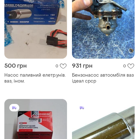
500 грн
931 грн
0
0
Насос паливний елетр.унів.
Бензонасос автоомбіля ваз
ваз, іном.
ідеал срср