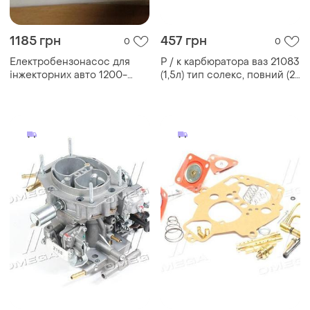
1185 грн
457 грн
0
0
Електробензонасос для
Р / к карбюратора ваз 21083
інжекторних авто 1200-
(1,5л) тип солекс, повний (22
1600 см3 era
наймену