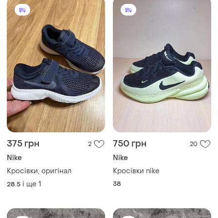
375 грн
750 грн
2
20
Nike
Nike
Кросівки, оригінал
Кросівки nike
і ще
1
38
28.5