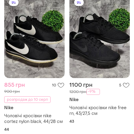
855 грн
1100 грн
10
5
900 грн
-9%
1200 грн
Nike
розпродаж до 10 серп
Nike
Чоловічі кросівки nike free
rn, 43/27,5 см
Чоловічі кросівки nike
cortez nylon black, 44/28 см
43
44