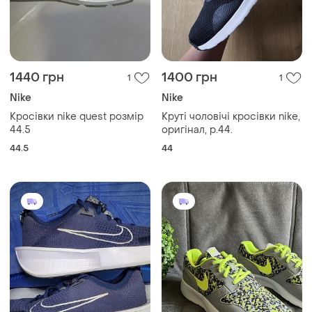
1440 грн
1400 грн
1
1
Nike
Nike
Кросівки nike quest розмір
Круті чоловічі кросівки nike,
44.5
оригінал, р.44.
44.5
44