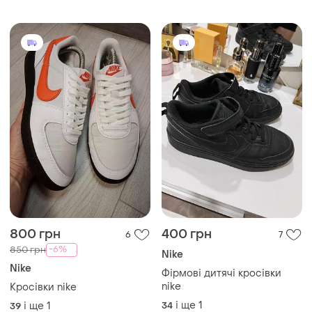
800 грн
400 грн
6
7
-6%
850 грн
Nike
Nike
Фірмові дитячі кросівки
nike
Кросівки nike
і ще
1
і ще
1
34
39