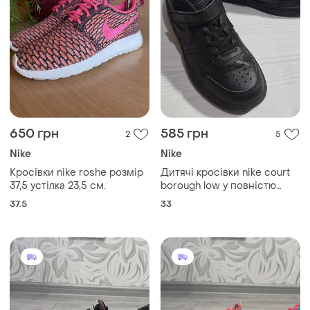
650 грн
585 грн
2
5
Nike
Nike
Кросівки nike roshe розмір
Дитячі кросівки nike court
37,5 устілка 23,5 см.
borough low у повністю
чорному кольорі
37.5
33