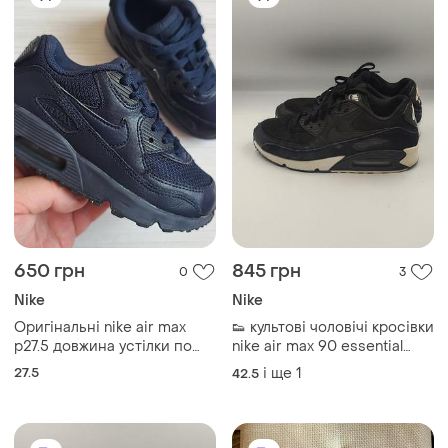
650 грн
845 грн
0
3
Nike
Nike
Оригінальні nike air max
👟 культові чоловічі кросівки
р27.5 довжина устілки по
nike air max 90 essential
факту 17.8см.
(оригінал) 42 розмір
27.5
і ще
1
42.5