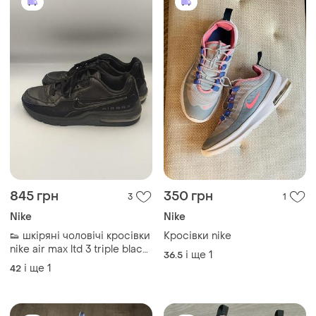
845 грн
350 грн
3
1
Nike
Nike
👟 шкіряні чоловічі кросівки
Кросівки nike
nike air max ltd 3 triple black
і ще
1
36.5
(оригінал, розмір 42)
і ще
1
42