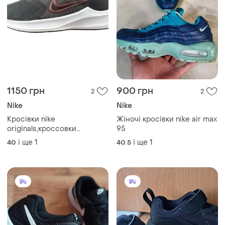
1150 грн
900 грн
2
2
Nike
Nike
Кросівки nike
Жіночі кросівки nike air max
originals,кроссовки
95
оригинал, оригінал
і ще
1
і ще
1
40
40.5