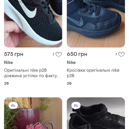
575 грн
650 грн
1
1
Nike
Nike
Оригінальні nike р28
Кросівки оригінальні nike
довжина устілки по факту
p28
18см.
28
28