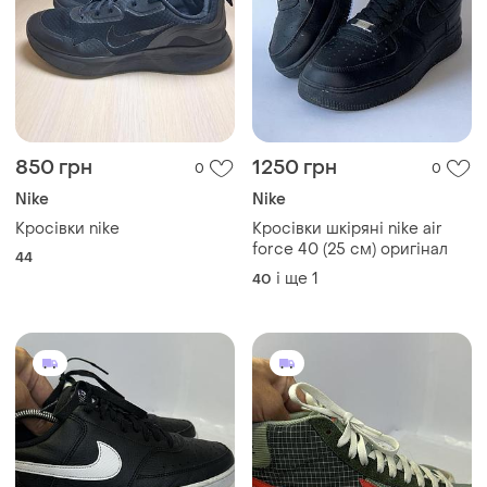
850 грн
1250 грн
0
0
Nike
Nike
Кросівки nike
Кросівки шкіряні nike air
force 40 (25 cм) оригінал
44
і ще
1
40