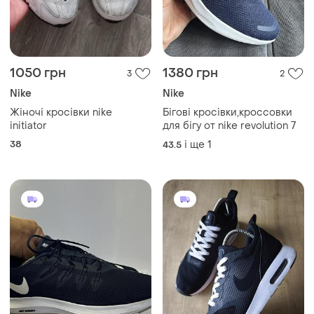
1050 грн
1380 грн
3
2
Nike
Nike
Жіночі кросівки nike
Бігові кросівки,кроссовки
initiator
для бігу от nike revolution 7
38
і ще
1
43.5