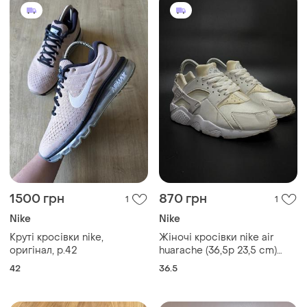
1500 грн
870 грн
1
1
Nike
Nike
Круті кросівки nike,
Жіночі кросівки nike air
оригінал, р.42
huarache (36,5p 23,5 cm)
женские кроссовки
42
36.5