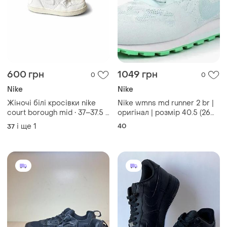
600 грн
1049 грн
0
0
Nike
Nike
Жіночі білі кросівки nike
Nike wmns md runner 2 br |
court borough mid • 37–37.5 •
оригінал | розмір 40.5 (26
устілка 23,5 см • ідеальний
см)
і ще
1
40
37
стан