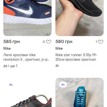
585 грн
580 грн
0
1
Nike
Nike
Легкі кросівки nike
Nike star runner 3 31р 19-
revolutıon 5 , оригінал, р-р
20см кросівки оригінал
25, устілка 15 см
і ще
1
31
25