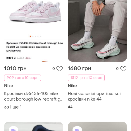
1010 грн
1680 грн
0
0
909 грн з 10 серп
1512 грн з 10 серп
Nike
Nike
Кросівки dv5456-105 nike
Нові чоловічі оригінальні
court borough low recraft gs
кросівки nike 44
комбіновані демісезони
і ще
1
44
38
жіночі кросівки nike 38
кросівки білі з рожевим
кеди жіночі кеди nike