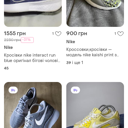
1555 грн
900 грн
1
1
-31%
2230 грн
Nike
Nike
Кроссовки,кросівки —
модель nike kaishi print з
Кросівки nike interact run
яскраво-салатовими
blue оригінал бігові чоловічі
і ще
1
39
шнурками та сіро-жовтим
спортивні марафонки 45
45
камуфляжним візерунком