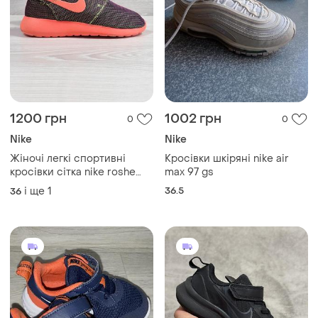
1200 грн
1002 грн
0
0
Nike
Nike
Жіночі легкі спортивні
Кросівки шкіряні nike air
кросівки сітка nike roshe
max 97 gs
one оригінал, розмір 36.5
і ще
1
36.5
36