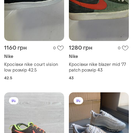
1160 грн
1280 грн
0
0
Nike
Nike
Кросівки nike court vision
Кросівки nike blazer mid '77
low розмір 42.5
patch розмір 43
42.5
43