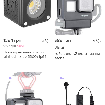
1264 грн
386 грн
0
0
-26%
1697 грн
Ulanzi
Накамерне відео світло
Кейс ulanzi v2 для знімання
міні led ліхтар 5500к ip68
влогів
ulanzi l2