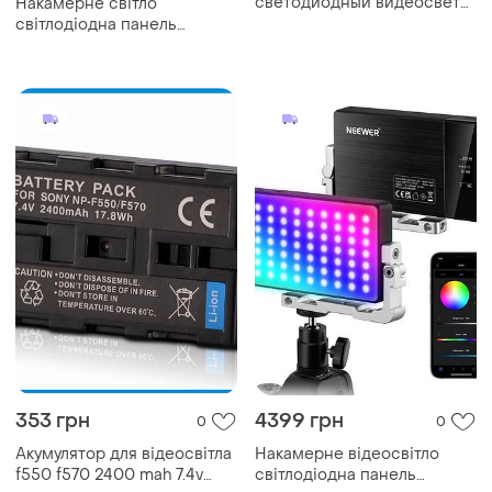
светодиодный видеосвет
Накамерне світло
m160 с двухцветной
світлодіодна панель
регулировкой температуры
відеосвітло w140 rgb із
от 2700k до 6500k
регулятором яскравості та
20 світлоефектами (2500-
9000k, 8w, 3100маг)
353 грн
4399 грн
0
0
Акумулятор для відеосвітла
Накамерне відеосвітло
f550 f570 2400 mah 7.4v
світлодіодна панель