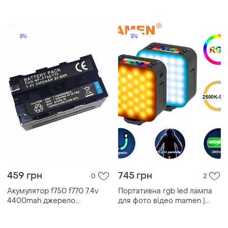
тривала робота для
neewer sl90 pro rgb для
фотографів і відеографів
зйомок (2500к-10000к, app
застосунок)
459 грн
745 грн
0
2
Акумулятор f750 f770 7.4v
Портативна rgb led лампа
4400mah джерело
для фото відео mamen |
живлення для відеосвітла
2500–9000k | 12 ефектів із
професіоналів тривала
відеосвітло накамерне