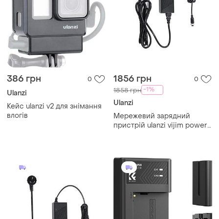
386 грн
1856 грн
0
0
-1%
1858 грн
Ulanzi
Ulanzi
Кейс ulanzi v2 для знімання
влогів
Мережевий зарядний
пристрій ulanzi vijim power
adapter for 120w video light
eu plug (uv-p003a ad-1)