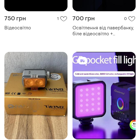
750 грн
700 грн
1
0
Відеосвітло
Освітлення від павербанку,
біле відеосвітло +
кольорове відеосвітло