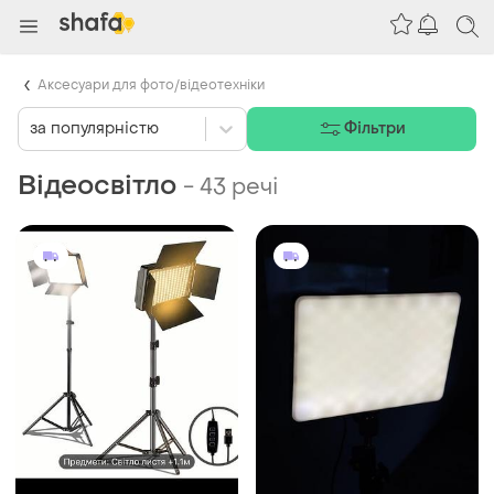
Аксесуари для фото/відеотехніки
за популярністю
Фільтри
Відеосвітло
-
43 речі