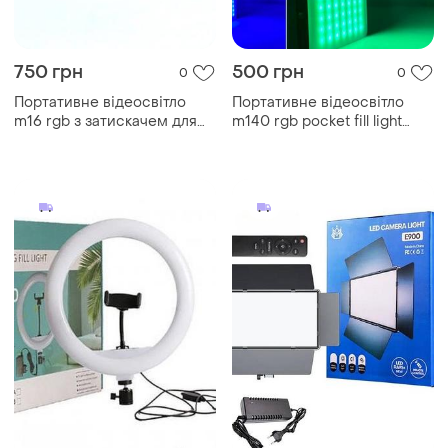
750 грн
500 грн
0
0
Портативне відеосвітло
Портативне відеосвітло
m16 rgb з затискачем для
m140 rgb pocket fill light
фіксації 1500mah 3000-
2700-6500k
9900k