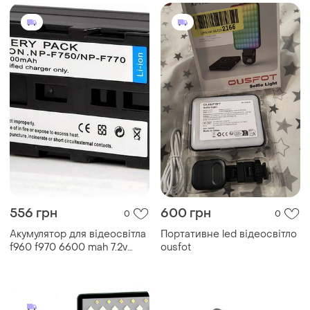
робота
556 грн
600 грн
0
0
Акумулятор для відеосвітла
Портативне led відеосвітло
f960 f970 6600 mah 7.2v
ousfot
джерело живлення для
зйомки та освітлення