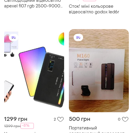
Світлодіодний відеосвітло
apexel fl07 rgb 2500-9000
Сток! міні кольорове
к, cri95+ зі штативом для
відеосвітло godox led6r
фотоблогів
1299 грн
500 грн
2
0
-8%
1399 грн
Портативный