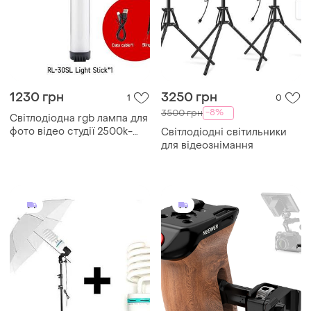
1230 грн
3250 грн
1
0
-8%
3500 грн
Світлодіодна rgb лампа для
фото відео студії 2500k-
Світлодіодні світильники
9000k 30 см.
для відеознімання