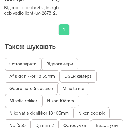
Відеосвітло ulanzi vijim rgb
cob vedio light (uv-2878 l2
rgb)
1
Також шукають
Фотоапарати
Відеокамери
Af s dx nikkor 18 55mm
DSLR камера
Gopro hero 5 session
Minolta md
Minolta rokkor
Nikon 105mm
Nikon af s dx nikkor 18 105mm
Nikon coolpix
Np f550
Dji mini 2
Фотосумка
Видошукач