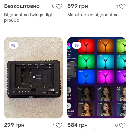
Безкоштовно
899 грн
0
1
Відеосвітло twings digi
Магнітне led відеосвітло
pro80d
299 грн
884 грн
1
0