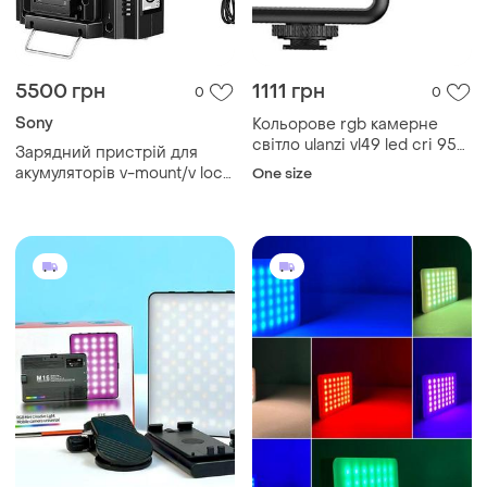
5500 грн
1111 грн
0
0
Sony
Кольорове rgb камерне
світло ulanzi vl49 led cri 95+
Зарядний пристрій для
2700k-9000k акумулятор
акумуляторів v-mount/v lock
One size
2000ма на магніті
14.4/14.8 вольт