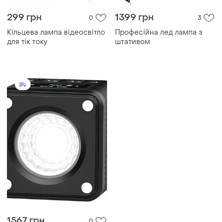
299 грн
1399 грн
0
3
Кільцева лампа відеосвітло
Професійна лед лампа з
для тік току
штативом
1567 грн
0