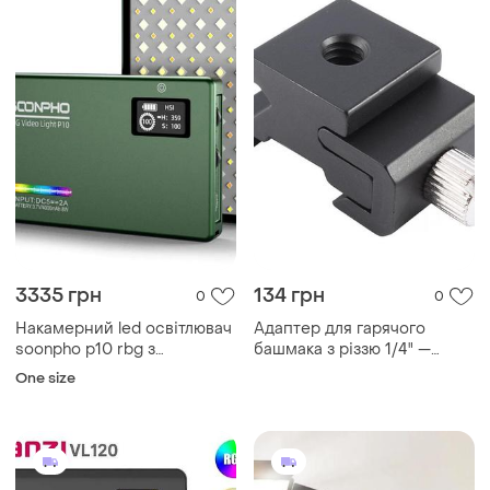
3335 грн
134 грн
0
0
Накамерний led освітлювач
Адаптер для гарячого
soonpho p10 rbg з
башмака з різзю 1/4" —
акумулятором 4000 mah,
встановлення спала...
One size
зелений