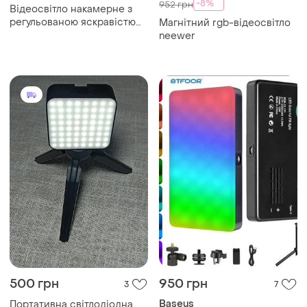
-8%
952 грн
Відеосвітло накамерне з
регульованою яскравістю
Магнітний rgb-відеосвітло
160 світлодіодів батарейки
neewer
aa або батарейка np-f
500 грн
950 грн
3
7
Baseus
Портативна світлодіодна