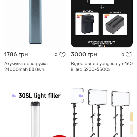
1786 грн
3000 грн
0
0
Акумуляторна ручка
Відео світло yongnuo yn-160
24000mah 88.8wh
iii led 3200-5500k
універсальне живлення для
відео та фото
освітлювальних пристроїв