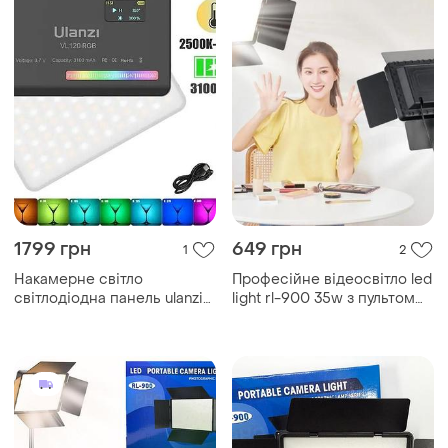
1799 грн
649 грн
1
2
Накамерне світло
Професійне відеосвітло led
світлодіодна панель ulanzi
light rl-900 35w з пультом
vl120 rgb black із
3000k-6500k, прямокутне
регулятором яскравості та
студійне світло
20 світлоефектами (2500-
9000k, 3100маг)