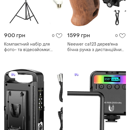
900 грн
1599 грн
0
0
Компактний набір для
Neewer ca123 дерев'яна
фото- та відеозйомки:
бічна ручка з дистанційним
стійка, кріплення,
керуванням запуском/
парасолька, лампа
установлення записування