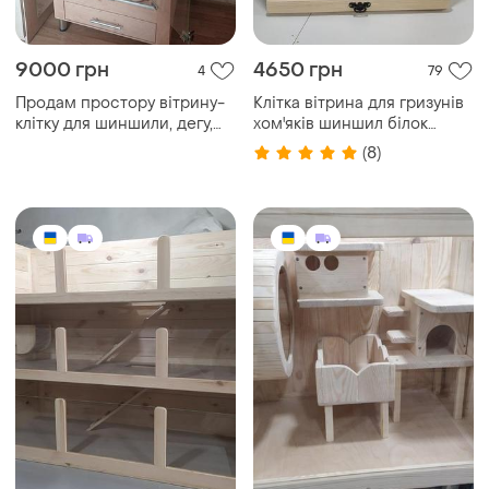
9000 грн
4650 грн
4
79
Продам простору вітрину-
Клітка вітрина для гризунів
клітку для шиншили, дегу,
хом'яків шиншил білок
білки або інших дрібних
морських свинок пацюків
(8)
гризунів
кроликів