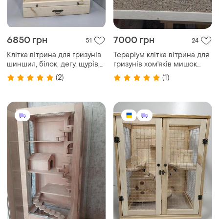
6850 грн
7000 грн
51
24
Клітка вітрина для гризунів
Тераріум клітка вітрина для
шиншил, білок, дегу, щурів,
гризунів хом'яків мишок
крис
щурів морських свинок
(2)
(1)