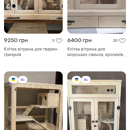
9250 грн
6400 грн
5
20
Клітка вітрина для тварин
Клітка вітрина для
гризунів
морських свинок, кроликів,
крис, щурів, і інших гризунів