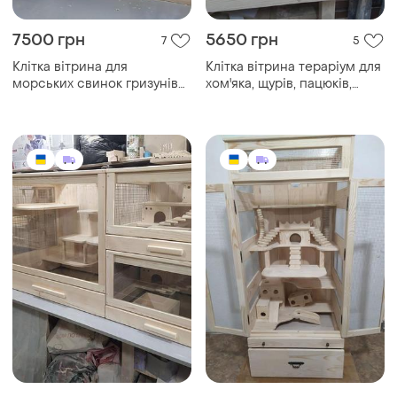
7500 грн
5650 грн
7
5
Клітка вітрина для
Клітка вітрина тераріум для
морських свинок гризунів
хом'яка, щурів, пацюків,
етажерка
гризунів