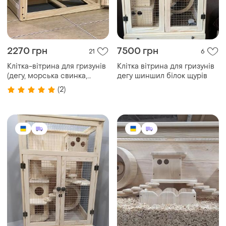
2270 грн
7500 грн
21
6
Клітка-вітрина для гризунів
Клітка вітрина для гризунів
(дегу, морська свинка,
дегу шиншил білок щурів
хомʼяк, криса)
(2)