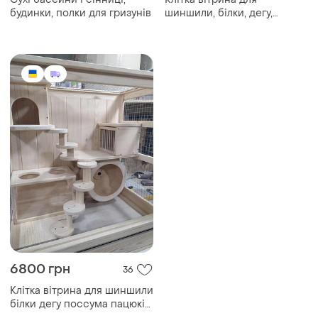
будинки, полки для гризунів
шиншили, білки, дегу,
пацюків та інших тваринок
6800 грн
36
Клітка вітрина для шиншили
білки дегу поссума пацюків
морських свинок кроликів