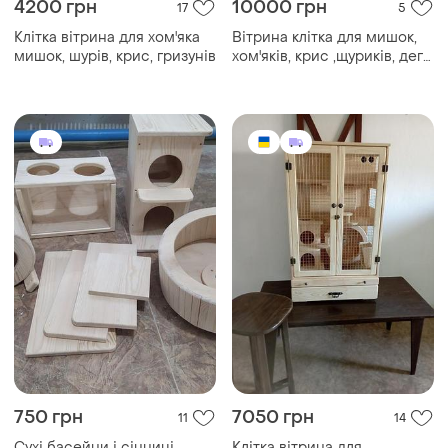
4200 грн
10000 грн
17
5
Клітка вітрина для хом'яка
Вітрина клітка для мишок,
мишок, шурів, крис, гризунів
хом'яків, крис ,щуриків, дегу
- мілких гризунів
750 грн
7050 грн
11
14
Сухі басейни і сінниці,
Клітка вітрина для