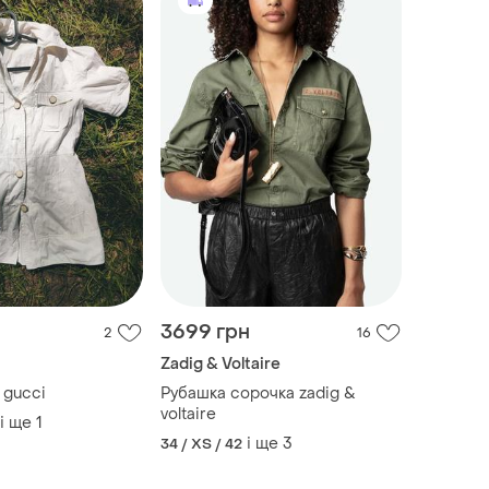
3699 грн
2
16
Zadig & Voltaire
 gucci
Рубашка сорочка zadig &
voltaire
і ще
1
і ще
3
34 / XS / 42