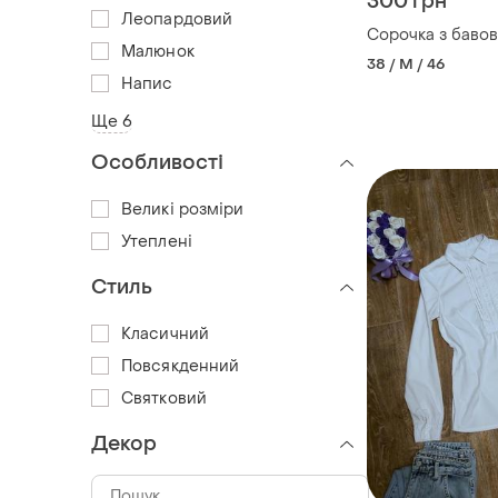
300 грн
Леопардовий
Сорочка з бавов
Малюнок
38 / M / 46
Напис
Ще 6
Особливості
Великі розміри
Утеплені
Стиль
Класичний
Повсякденний
Святковий
Декор