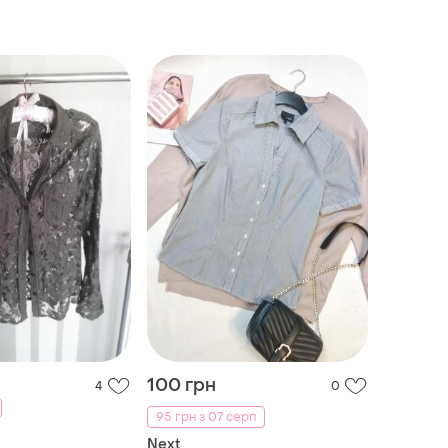
100 грн
4
0
95 грн з 07 серп
Next