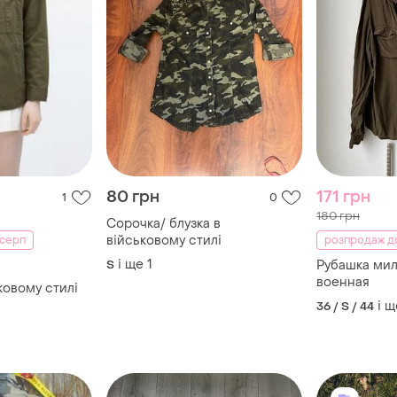
80 грн
171 грн
1
0
180 грн
Сорочка/ блузка в
військовому стилі
 серп
розпродаж д
і ще
1
S
Рубашка мил
военная
ковому стилі
і щ
36 / S / 44