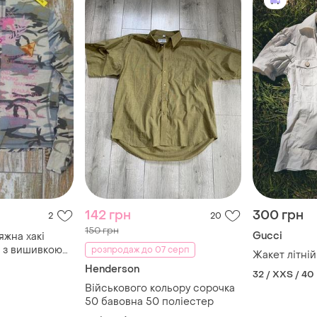
142 грн
300 грн
2
20
150 грн
Gucci
яжна хакі
а з вишивкою
розпродаж до 07 серп
Жакет літній
л rosa eleven
Henderson
32 / XXS / 40
Військового кольору сорочка
50 бавовна 50 поліестер