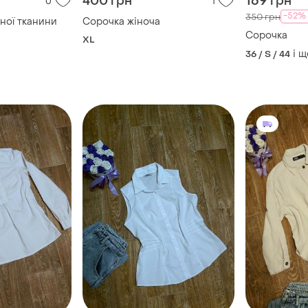
400 грн
169 грн
0
1
-52%
350 грн
ної тканини
Сорочка жіноча
Сорочка
XL
і щ
36 / S / 44