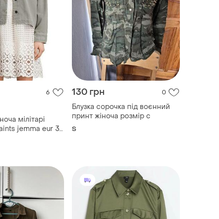
130 грн
6
0
Блузка сорочка під воєнний
принт жіноча розмір с
мілітарі
saints jemma eur 36
S
ressed