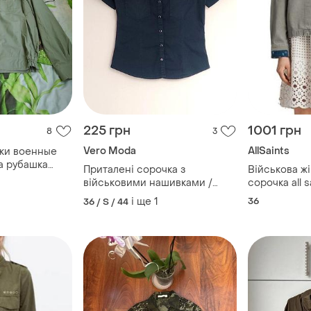
225 грн
1001 грн
8
3
Vero Moda
AllSaints
шки военные
а рубашка
Приталені сорочка з
Військова жіноча 
 зелёная
військовими нашивками /
сорочка all 
1
шевронами
модель dist
і ще
1
36
36 / S / 44