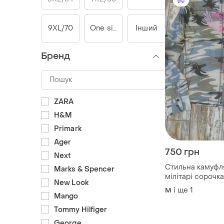
9XL/70
One size
Інший
Бренд
ZARA
H&M
Primark
Ager
750 грн
Next
Стильна камуфл
Marks & Spencer
мілітарі сорочк
New Look
100% бавовна м-
і ще
1
M
Mango
Tommy Hilfiger
George