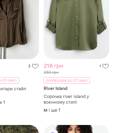
218 грн
3
1
230 грн
о 07 серп
розпродаж до 07 серп
River Island
итари стайл
Сорочка river island у
воєнному стилі
е
1
і ще
1
M