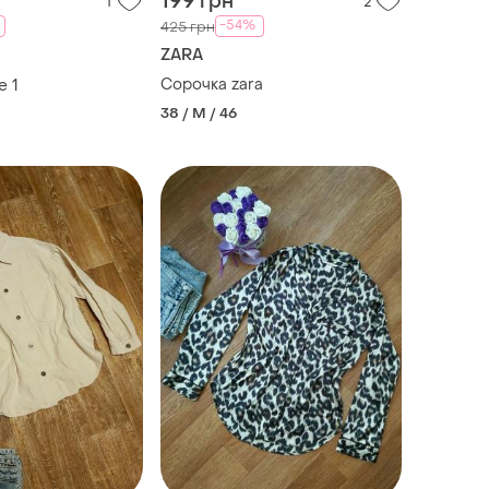
199 грн
1
2
-54%
425 грн
ZARA
Сорочка zara
е
1
38 / M / 46