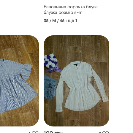
t
Бавовняна сорочка блуза
блузка розмір s-m
і ще
1
38 / M / 46