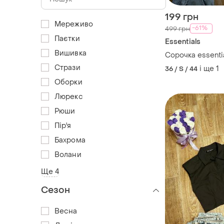
199 грн
Мереживо
-61%
499 грн
Паєтки
Essentials
Вишивка
Сорочка essenti
Стрази
і ще
1
36 / S / 44
Оборки
Люрекс
Рюши
Пір'я
Бахрома
Волани
Ще 4
Сезон
Весна