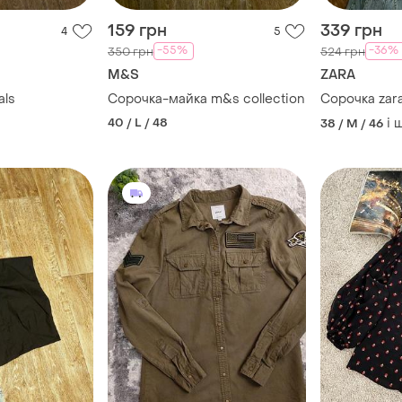
159 грн
339 грн
4
5
-55%
-36%
350 грн
524 грн
M&S
ZARA
als
Сорочка-майка m&s collection
Сорочка zar
40 / L / 48
і 
38 / M / 46