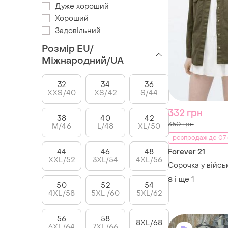
Дуже хороший
Хороший
Задовільний
Розмір EU/
Міжнародний/UA
32
34
36
XXS/40
XS/42
S/44
332 грн
38
40
42
350 грн
M/46
L/48
XL/50
розпродаж до 07
44
46
48
Forever 21
XXL/52
3XL/54
4XL/56
Сорочка у війсь
і ще
1
S
50
52
54
4XL/58
5XL /60
5XL/62
56
58
8XL/68
6XL/64
7XL/66