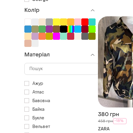
Колір
Матеріал
Ажур
Атлас
Бавовна
Байка
380 грн
Букле
-18%
458 грн
Вельвет
ZARA