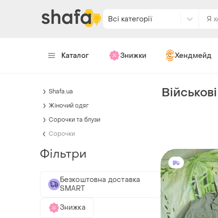
Всі категорії
Каталог
Знижки
Хендмейд
Військов
Shafa.ua
Жіночий одяг
Сорочки та блузи
Сорочки
Фільтри
Безкоштовна доставка
SMART
Знижка