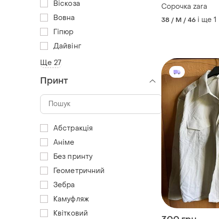
Віскоза
Сорочка zara
Вовна
і ще
1
38 / M / 46
Гіпюр
Дайвінг
Ще 27
Принт
Абстракція
Аніме
Без принту
Геометричний
Зебра
Камуфляж
Квітковий