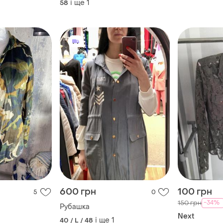
і ще
1
58
600 грн
100 грн
5
0
-34%
150 грн
Рубашка
Next
і ще
1
40 / L / 48