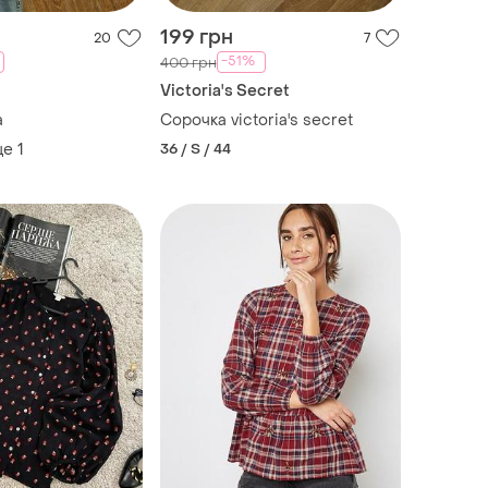
199 грн
20
7
-51%
400 грн
Victoria's Secret
a
Сорочка victoria's secret
ще
1
36 / S / 44