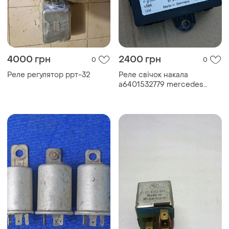
4000 грн
2400 грн
0
0
Реле регулятор ррт-32
Реле свічок накала
a6401532779 mercedes
w245 b200 b180 блок реле