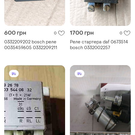
600 грн
1700 грн
0
0
0332209202 bosch реле
Реле стартера daf 0673514
0035459605 0332209211
bosch 0332002257