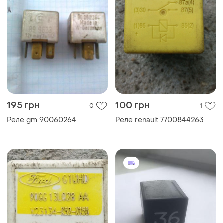
195 грн
100 грн
0
1
Реле gm 90060264
Реле renault 7700844263.