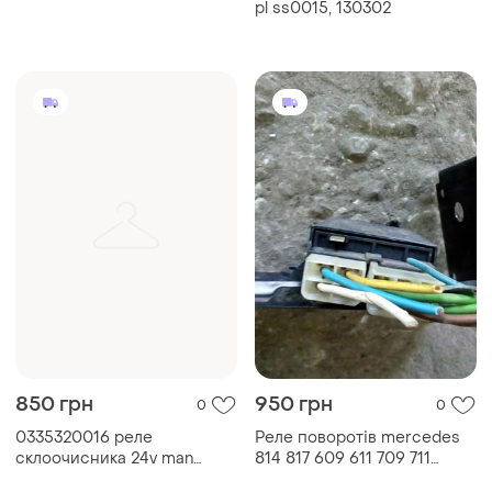
pl ss0015, 130302
850 грн
950 грн
0
0
0335320016 реле
Реле поворотів mercedes
склоочисника 24v man
814 817 609 611 709 711
bosch 0 335 320 016
bosch 0335215250