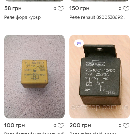
58 грн
150 грн
0
0
Реле форд курєр.
Реле renault 8200338692 .
100 грн
200 грн
0
0