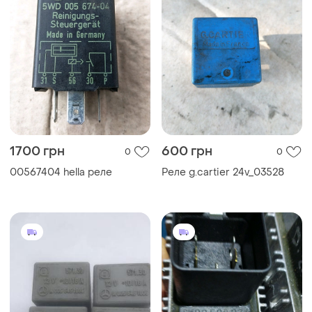
1700 грн
600 грн
0
0
00567404 hella реле
Реле g.cartier 24v_03528