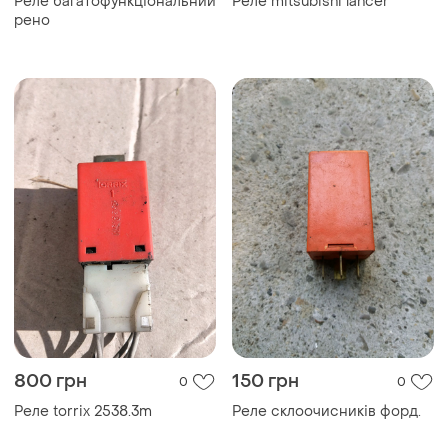
Реле багатофункціональний
Реле mitsubishi lancer
рено
800 грн
150 грн
0
0
Реле torrix 2538.3m
Реле склоочисників форд.