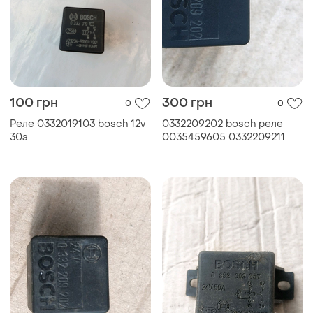
100 грн
300 грн
0
0
Реле 0332019103 bosch 12v
0332209202 bosch реле
30a
0035459605 0332209211