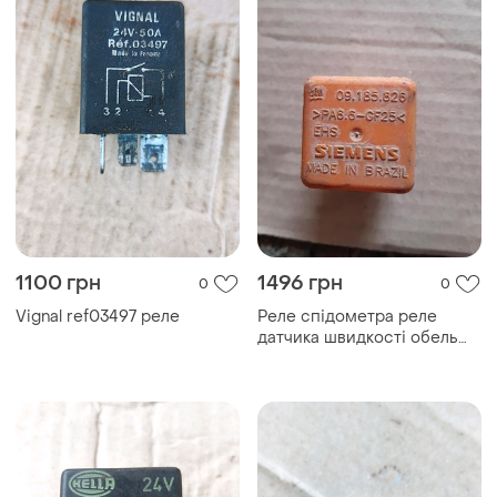
1100 грн
1496 грн
0
0
Vignal ref03497 реле
Реле спідометра реле
датчика швидкості обель
астрафіра повіктр...