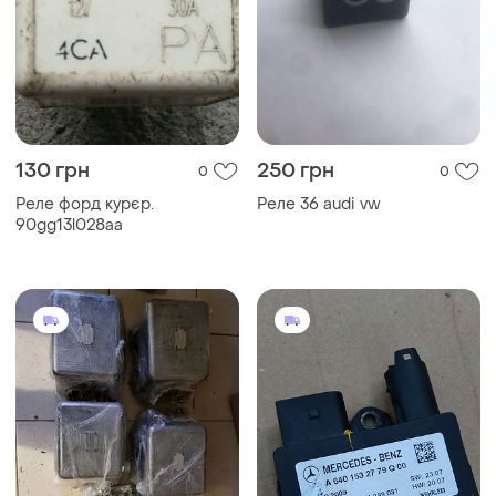
130 грн
250 грн
0
0
Реле форд курєр.
Реле 36 audi vw
90gg13l028aa