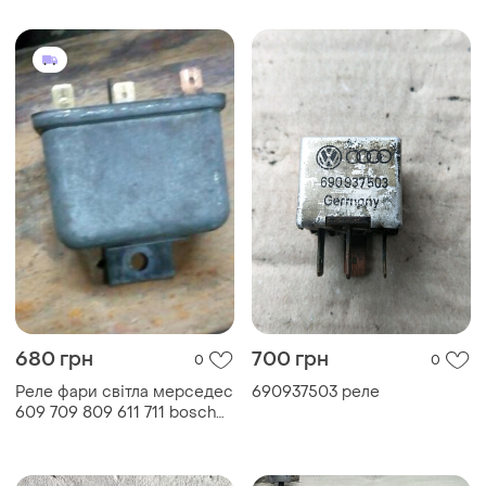
680 грн
700 грн
0
0
Реле фари світла мерседес
690937503 реле
609 709 809 611 711 bosch
0332515012