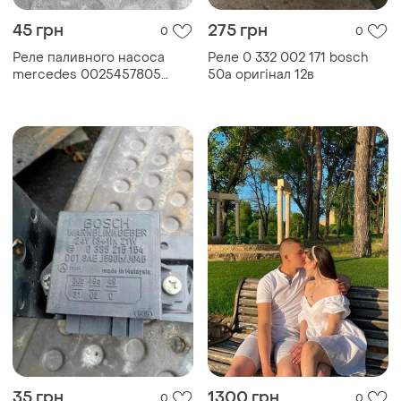
45 грн
275 грн
0
0
Реле паливного насоса
Реле 0 332 002 171 bosch
mercedes 0025457805
50a оригінал 12в
bosch 898553000
35 грн
1300 грн
0
0