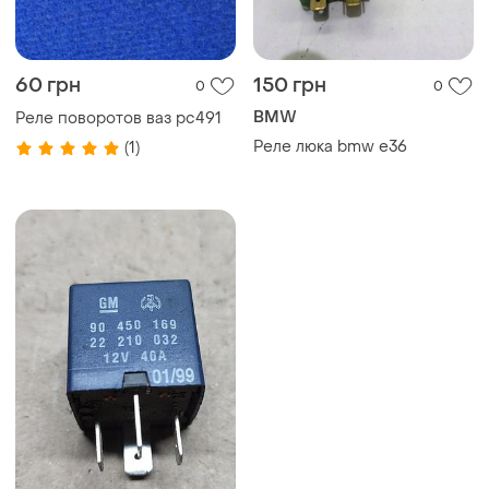
60 грн
150 грн
0
0
BMW
Реле поворотов ваз рс491
Реле люка bmw e36
(1)