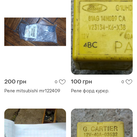
200 грн
100 грн
0
0
Реле mitsubishi mr122409
Реле форд курєр.