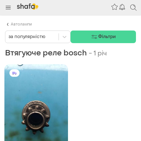
Автолампи
за популярністю
Фільтри
Втягуюче реле bosch
-
1 річ