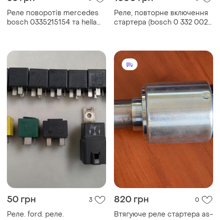
Реле поворотів mercedes
Реле, повторне включення
bosch 0335215154 та hella
стартера (bosch 0 332 002
4dm003390-08
257)
50 грн
820 грн
3
0
Реле. ford. реле.
Втягуюче реле стартера as-