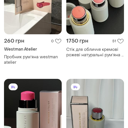
260 грн
1750 грн
0
51
Westman Atelier
Стік для обличчя кремові
рожеві натуральні румʼяна в
Пробник румʼяна westman
стіку baby blush stick
atelier
westman atelier petal