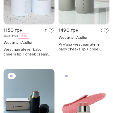
1150 грн
1490 грн
11
8
-18%
1400 грн
Westman Atelier
Westman Atelier
Рум'яна westman atelier
baby cheeks lip + cheek
Westman atelier baby
cream blush stick
cheeks lip + cheek cream
(chouchette) 2.5g (без
blush stick кремові рум’яна
коробочки, з набору)
jam