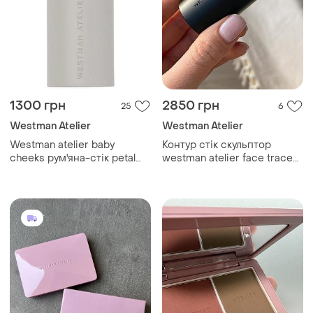
1300 грн
2850 грн
25
6
Westman Atelier
Westman Atelier
Westman atelier baby
Контур стік скульптор
cheeks рум'яна-стік petal
westman atelier face trace
2.5g нові
cream contour stick у
відтінку biscuit