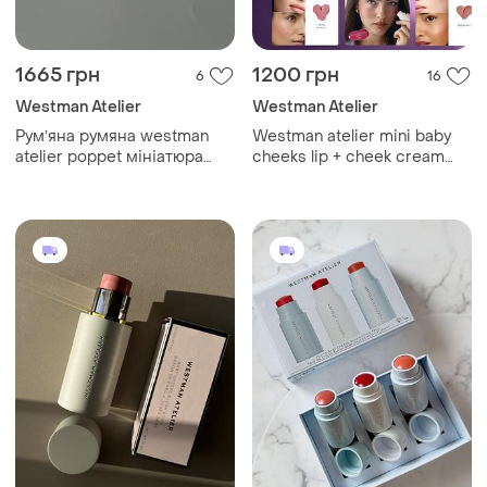
1665 грн
1200 грн
6
16
Westman Atelier
Westman Atelier
Румʼяна румяна westman
Westman atelier mini baby
atelier poppet мініатюра
cheeks lip + cheek cream
тревел міні рожеві
blush stick trio gift set
розділ набору