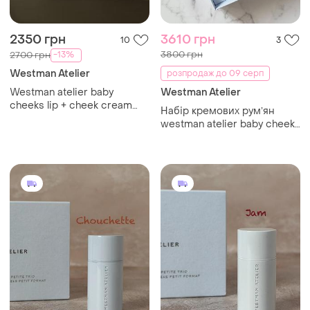
2350 грн
3610 грн
10
3
3800 грн
-13%
2700 грн
Westman Atelier
розпродаж до 09 серп
Westman atelier baby
Westman Atelier
cheeks lip + cheek cream
Набір кремових румʼян
blush stick румʼяна
westman atelier baby cheeks
blush sticks petite trio