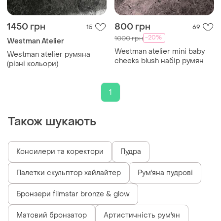
1450 грн
800 грн
15
69
-20%
1000 грн
Westman Atelier
Westman atelier mini baby
Westman atelier румяна
cheeks blush набір румян
(різні кольори)
1
Також шукають
Консилери та коректори
Пудра
Палетки скульптор хайлайтер
Рум'яна пудрові
Бронзери filmstar bronze & glow
Матовий бронзатор
Артистичність рум'ян