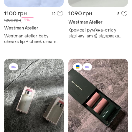
1100 грн
1090 грн
12
5
-9%
1200 грн
Westman Atelier
Westman Atelier
Кремові рум’яна-стік у
Westman atelier baby
відтінку jam ☝️ відправка
cheeks lip + cheek cream
здійснюється після повної
blush stick кремові рум’яна
оплати на карту.
у відтінку jam, 2.5 гр.