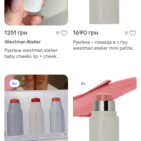
1251 грн
1690 грн
11
5
Westman Atelier
Рум'яна - помада в стіку
westman atelier mini petite
Рум'яна westman atelier
baby cheeks lip + cheek
baby cheeks lip + cheek
cream blush stick petal 2.5 г
cream blush stick (jam) 2.5 g
(без коробочки, з набору)