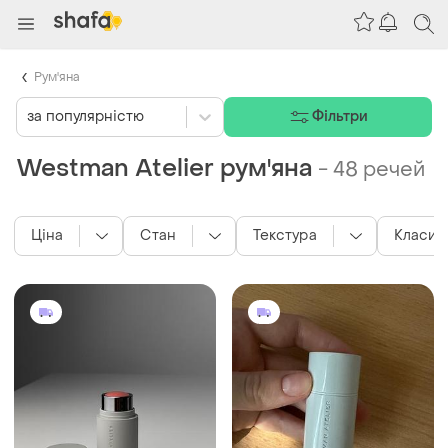
Рум'яна
за популярністю
Фільтри
Westman Atelier рум'яна
-
48 речей
Ціна
Стан
Текстура
Класиф