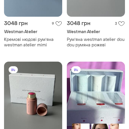
3048 грн
3048 грн
9
3
Westman Atelier
Westman Atelier
Кремові нюдові румʼяна
Румʼяна westman atelier dou
westman atelier mimi
dou румяна рожеві