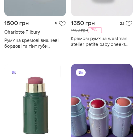
1500 грн
1350 грн
9
23
-7%
1450 грн
Charlotte Tilbury
Кремові рум'яна westman
Рум'яна кремові вишневі
atelier petite baby cheeks
бордові та тінт губи
blush stick у відтінку poppet,
charlotte tilbury pillow talk lip
2.5 гр.
& cheek glow saie dior
westman atelier