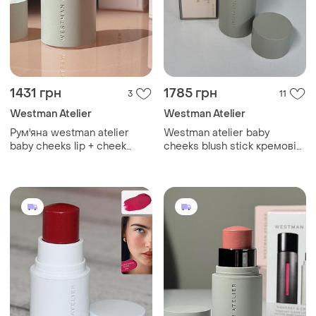
1431 грн
1785 грн
3
11
Westman Atelier
Westman Atelier
Рум'яна westman atelier
Westman atelier baby
baby cheeks lip + cheek
cheeks blush stick кремові
cream blush stick (poppet)
румʼяна у відтінку dou dou 6
2.5 g
гр