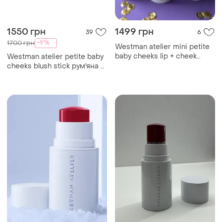
1550 грн
1499 грн
39
6
-9%
1700 грн
Westman atelier mini petite
baby cheeks lip + cheek
Westman atelier petite baby
cream blush stick.
cheeks blush stick рум'яна у
відтінку 'bubble' ,2.5 гр.