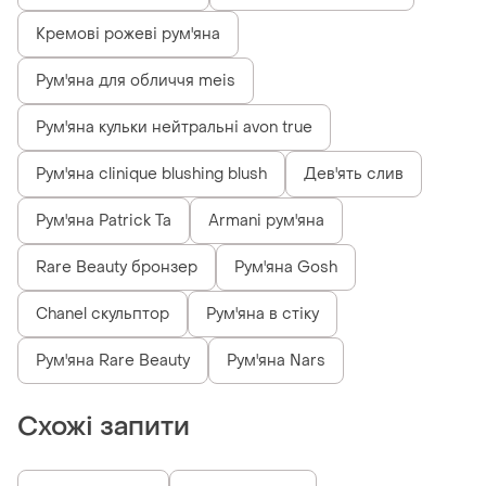
Кремові рожеві рум'яна
Рум'яна для обличчя meis
Рум'яна кульки нейтральні avon true
Рум'яна clinique blushing blush
Дев'ять слив
Рум'яна Patrick Ta
Armani рум'яна
Rare Beauty бронзер
Рум'яна Gosh
Chanel скульптор
Рум'яна в стіку
Рум'яна Rare Beauty
Рум'яна Nars
Схожі запити