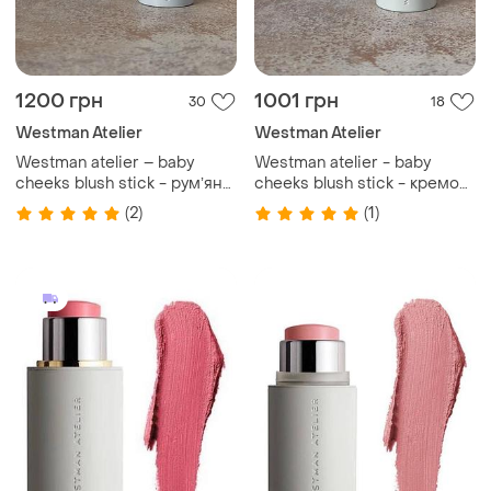
1200 грн
1001 грн
30
18
Westman Atelier
Westman Atelier
Westman atelier – baby
Westman atelier - baby
cheeks blush stick - румʼяна
cheeks blush stick - кремові
в стіку, chouchette, 2.5 g
рум’яна-стік, jam, 2.5 g
(2)
(1)