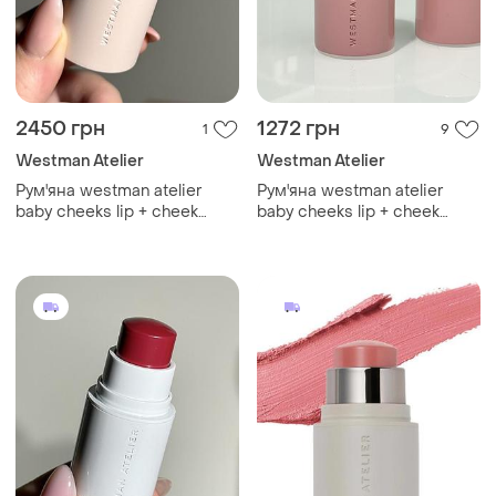
2450 грн
1272 грн
1
9
Westman Atelier
Westman Atelier
Рум'яна westman atelier
Рум'яна westman atelier
baby cheeks lip + cheek
baby cheeks lip + cheek
cream blush stick (petal) 6 g
cream blush stick (poppet)
(без коробочки, з набору)
2.5 g (без коробочки, з
набору)