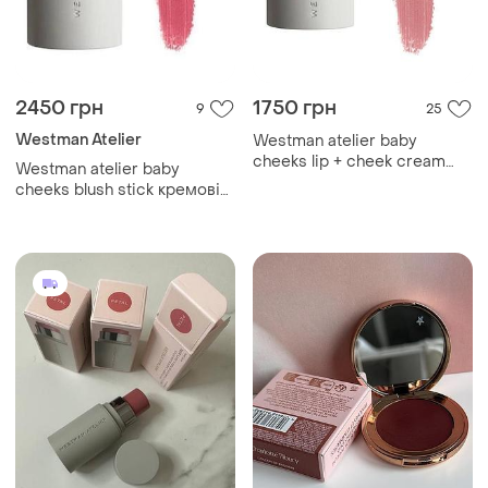
2450 грн
1750 грн
9
25
Westman Atelier
Westman atelier baby
cheeks lip + cheek cream
Westman atelier baby
blush stick кремові румʼяна
cheeks blush stick кремові
у стіку відтінок petal
румʼяна у відтінку dou dou, 6
гр.