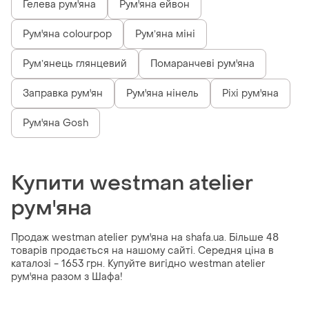
Гелева рум'яна
Рум'яна ейвон
Рум'яна colourpop
Румʼяна міні
Румʼянець глянцевий
Помаранчеві рум'яна
Заправка рум'ян
Рум'яна нінель
Pixi рум'яна
Рум'яна Gosh
Купити westman atelier
рум'яна
Продаж westman atelier рум'яна на shafa.ua. Більше 48
товарів продається на нашому сайті. Середня ціна в
каталозі - 1653 грн. Купуйте вигідно westman atelier
рум'яна разом з Шафа!