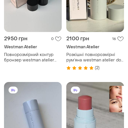
2950 грн
2100 грн
0
16
Westman Atelier
Westman Atelier
Повнорозмірний контур
Розкішні повнорозмірні
бронзер westman atelier
румʼяна westman atelier dou
відітнок biscuit
dou
(2)