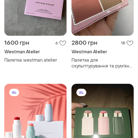
1600 грн
2800 грн
6
18
Westman Atelier
Westman Atelier
Палетка westman atelier
Палетка для
скульптурування та рум’ян
від культового clean-beauty
бренду westman atelier. 👇
деталі в описі