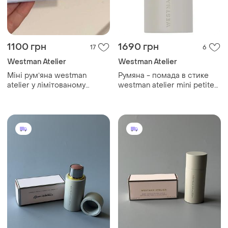
1100 грн
1690 грн
17
6
Westman Atelier
Westman Atelier
Міні румʼяна westman
Румяна - помада в стике
atelier у лімітованому
westman atelier mini petite
пакуванні
baby cheeks lip + cheek
cream blush stick petal 2.5 г