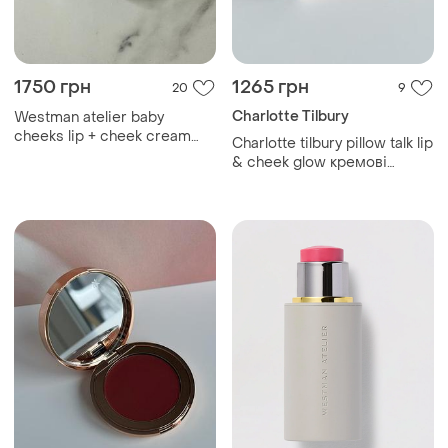
1750 грн
1265 грн
20
9
Charlotte Tilbury
Westman atelier baby
cheeks lip + cheek cream
Charlotte tilbury pillow talk lip
blush stick кремові румʼяна
& cheek glow кремові
у стіку відтінок petal
вишневі румʼяна тінг доя
нуб kiko westman atelier
dior