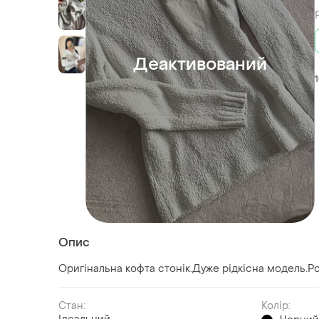
Деактивований
Опис
Оригінальна кофта стонік.Дуже рідкісна модель.Роз
Стан:
Колір: