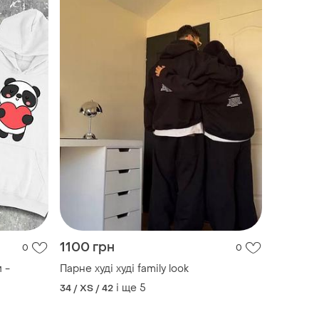
1100 грн
0
0
 -
Парне худі худі family look
і ще
5
34 / XS / 42