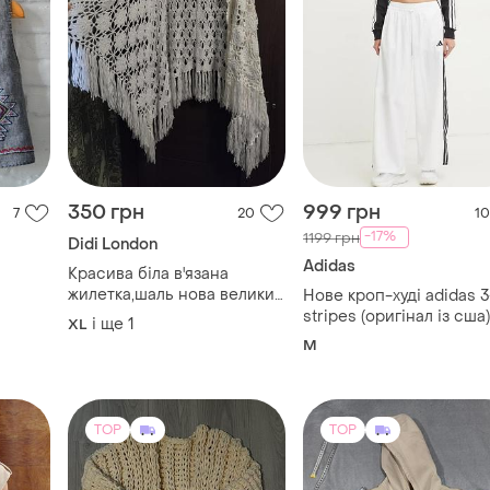
350 грн
999 грн
7
20
10
-17%
1199 грн
Didi London
Adidas
Красива біла в'язана
жилетка,шаль нова великий
Нове кроп-худі adidas 3
розмір
stripes (оригінал із сша)
і ще
1
XL
розмір m
M
TOP
TOP