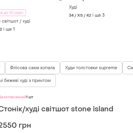
Худі
ж до 10 серп
і ще
3
34 / XS / 42
світшот / худі
і ще
1
42
Флісова сама копала
Худи толстовки supreme
Са
і бежеві худі з принтом
Деактивований
1 шт
Стонік/худі світшот stone island
2550 грн