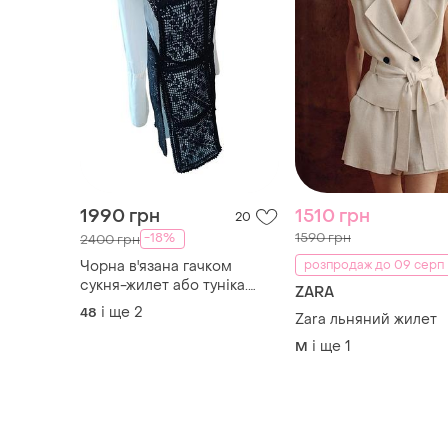
1990 грн
1510 грн
20
1590 грн
-18%
2400 грн
Чорна в'язана гачком
розпродаж до 09 серп
сукня-жилет або туніка.
ZARA
одягається поверх
і ще
2
48
Zara льняний жилет
сорочки . ручна робота,
ажурний візерунок
і ще
1
M