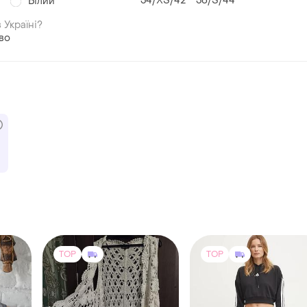
34/XS/42
36/S/44
й
Білий
 Україні?
во
TOP
TOP