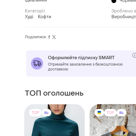
Ідеальний
Чорни
Категорії:
Зроблено в
Худі
Кофти
Виробницт
Поділитися:
Оформлюйте підписку SMART
Отримайте замовлення з безкоштовною
доставкою
ТОП оголошень
TOP
TOP