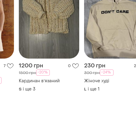
1200 грн
230 грн
7
0
2
-20%
-24%
1500 грн
300 грн
Кардинан вʼязаний
Жіноче худі
і ще
3
і ще
1
S
L