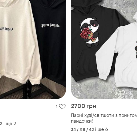
н
2700 грн
1
Парні худі/світшоти з принтом
пандочки!
і ще
2
42
і ще
6
34 / XS / 42