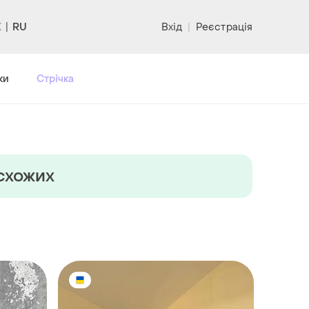
RU
Вхід
|
Реєстрація
ки
Стрічка
 схожих