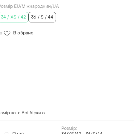
Розмір EU/Міжнародний/UA
34 / XS / 42
36 / S / 44
В обране
10
мір хс-с.Всі бірки є .
Розмір: