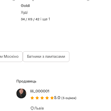
Goldi
Худі
і ще
1
34 / XS / 42
м Москіно
Батники з лампасами
Продавець
lili_000001
5.0
(5 оцінок)
Львів