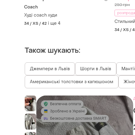
250 грн
Coach
розпрода
Худі coach худи
Стильний 
і ще
4
34 / XS / 42
34 / XS / 
Також шукають:
Джемпери в Львів
Шорти в Львів
Мантії
Американські толстовки з капюшоном
Жіноч
Безпечна оплата
Зроблено в Україні
Безкоштовна доставка SMART