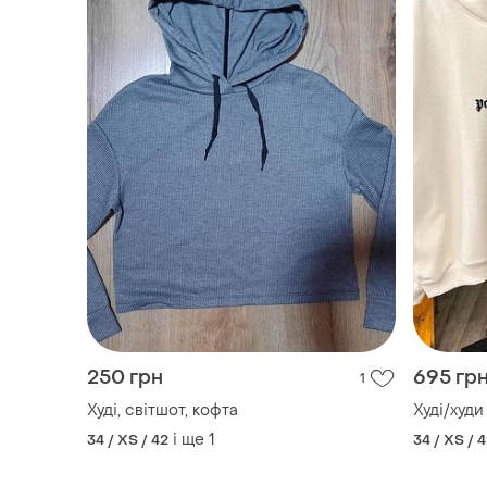
250 грн
695 гр
1
Худі, світшот, кофта
Худі/худи
і ще
1
34 / XS / 42
34 / XS / 