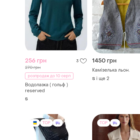
256 грн
1450 грн
3
270 грн
Камізелька льон.
розпродаж до 10 серп
і ще
2
S
Водолазка ( гольф )
reserved
S
TOP
TOP