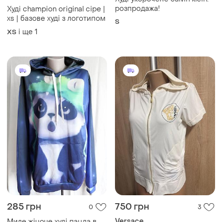
розпродажа!
Худі champion original сіре |
xs | базове худі з логотипом
S
і ще
1
ХS
285 грн
750 грн
0
3
Versace
Миле жіноче худі панда в