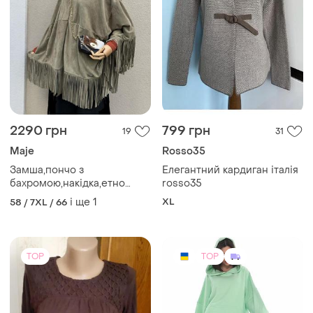
2290 грн
799 грн
19
31
Maje
Rosso35
Замша,пончо з
Елегантний кардиган італія
бахромою,накідка,етно
rosso35
бохо стильmaje,преміум
і ще
1
XL
58 / 7XL / 66
бренд
TOP
TOP