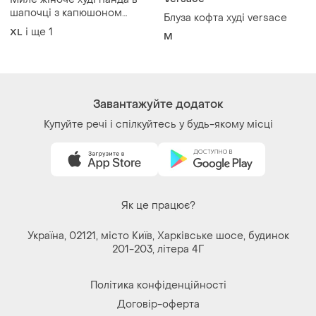
шапочці з капюшоном
Блуза кофта худі versace
кишенею двосторонній
і ще
1
XL
M
принт толстовка синє літнє
осіннє весняне
демісезонне довгий рукав
Завантажуйте додаток
Купуйте речі і спілкуйтесь у будь-якому місці
Як це працює?
Україна, 02121, місто Київ, Харківське шосе, будинок
201-203, літера 4Г
Політика конфіденційності
Договір-оферта