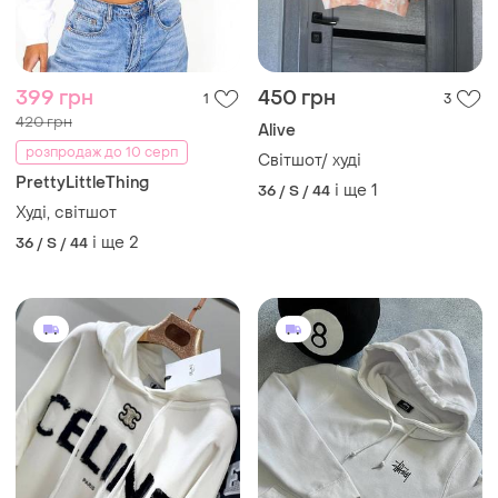
399 грн
450 грн
1
3
420 грн
Alive
розпродаж до 10 серп
Світшот/ худі
PrettyLittleThing
і ще
1
36 / S / 44
Худі, світшот
і ще
2
36 / S / 44