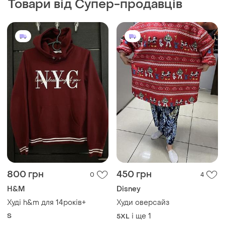
Товари від Супер-продавців
800 грн
450 грн
0
4
H&M
Disney
Худі h&m для 14років+
Худи оверсайз
S
і ще
1
5XL