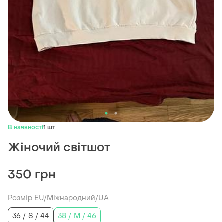
В наявності
1 шт
Жіночий світшот
350 грн
Розмір EU/Міжнародний/UA
36 / S / 44
38 / M / 46