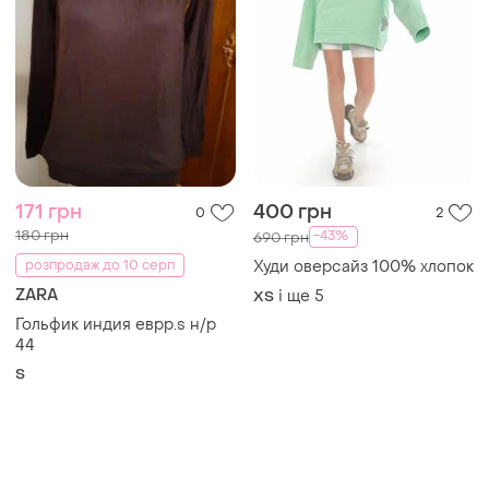
171 грн
400 грн
0
2
180 грн
-43%
690 грн
розпродаж до 10 серп
Худи оверсайз 100% хлопок
ZARA
і ще
5
ХS
Гольфик индия еврр.s н/р
44
S