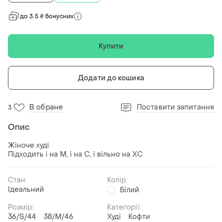
до 3.5 ₴ бонусних
Купити
Додати до кошика
В обране
Поставити запитання
3
Опис
Жіноче худі
Підходить і на М, і на С, і вільно на ХС
Стан:
Колір:
Ідеальний
Білий
Розмір:
Категорії:
36/S/44
38/M/46
Худі
Кофти