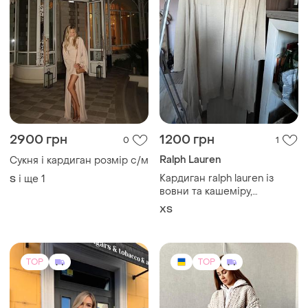
2900 грн
1200 грн
0
1
Ralph Lauren
Сукня і кардиган розмір с/м
Кардиган ralph lauren із
і ще
1
S
вовни та кашеміру,
бежевий. xs
ХS
TOP
TOP