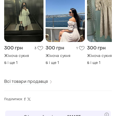
300 грн
300 грн
300 грн
3
1
Жіноча сукня
Жіноча сукня
Жіноча сукня
і ще
1
і ще
1
і ще
1
S
S
S
Всі товари продавця
Поділитися: