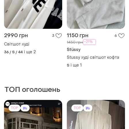
2990 грн
1150 грн
3
6
-21%
1450 грн
Світшот худі
Stüssy
і ще
2
36 / S / 44
Stussy худі світшот кофта
і ще
1
S
ТОП оголошень
TOP
TOP