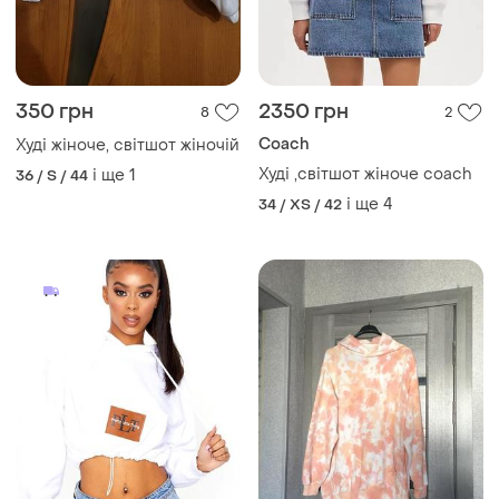
350 грн
2350 грн
8
2
Coach
Худі жіноче, світшот жіночій
Худі ,світшот жіноче coach
і ще
1
36 / S / 44
і ще
4
34 / XS / 42