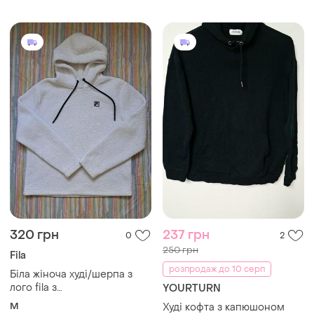
320 грн
237 грн
0
2
250 грн
Fila
розпродаж до 10 серп
Біла жіноча худі/шерпа з
лого fila з
YOURTURN
капюшоном.розмір м
M
Худі кофта з капюшоном