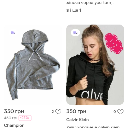
жіноча чорна yourturn,
розмір s - m.
і ще
1
S
350 грн
350 грн
2
0
-23%
450 грн
Calvin Klein
Champion
Худі укорочене calvin klein.