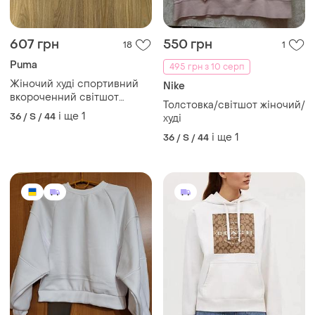
607 грн
550 грн
18
1
Puma
495 грн з 10 серп
Жіночий худі спортивний
Nike
вкороченний світшот
Толстовка/світшот жіночий/
бавовняний з капюшоном
і ще
1
36 / S / 44
худі
і ще
1
36 / S / 44