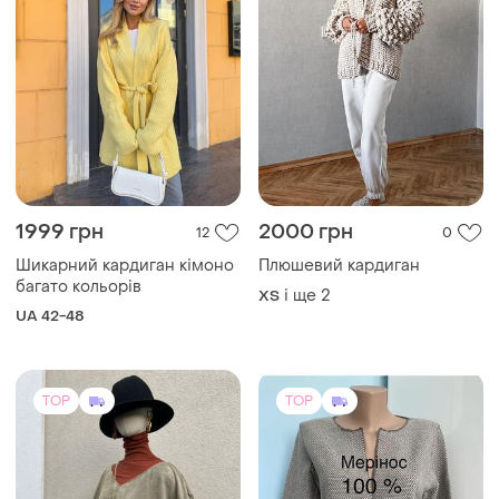
1999 грн
2000 грн
12
0
Шикарний кардиган кімоно
Плюшевий кардиган
багато кольорів
і ще
2
ХS
UA 42-48
TOP
TOP