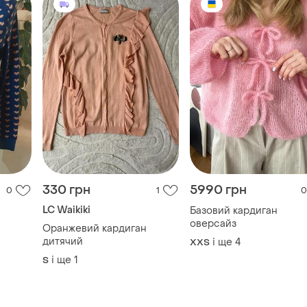
330 грн
5990 грн
0
1
0
LC Waikiki
Базовий кардиган
оверсайз
Оранжевий кардиган
дитячий
і ще
4
XХS
і ще
1
S
TOP
TOP