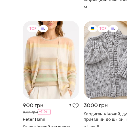
900 грн
3000 грн
7
-11%
1001 грн
Кардиган жіночий, д
Peter Hahn
приємний до шкіри, 
тонеш в обіймах🤗
Кашеміровий комплект
і ще
8
S
необмежений вибір
peter hahn 100% кашемір
кольорів, широкий
кардиган і джемпер у
і ще
1
L
розмірних ряд. відчу
пастельну смужку
свій осінній затишок