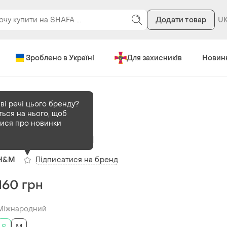
Додати товар
Зроблено в Україні
Для захисників
Новин
ві речі цього бренду?
ться на нього, щоб
В наявності
1 шт
тися про новинки
Тренч кардиган
Підписатися на бренд
H&M
160 грн
Міжнародний