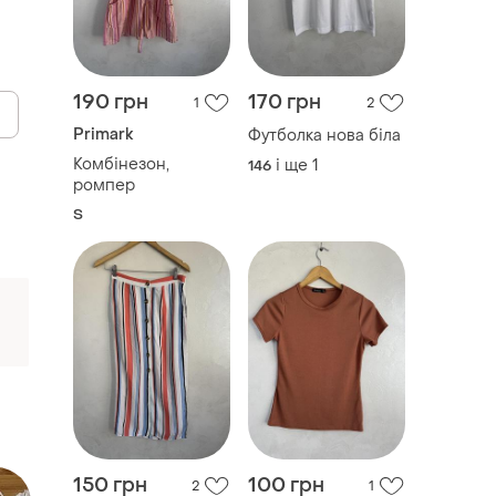
190 грн
170 грн
1
2
Primark
Футболка нова біла
Комбінезон,
і ще
1
146
ромпер
S
150 грн
100 грн
2
1