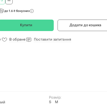
S
M
до 1.6 ₴ бонусних
Купити
Додати до кошика
В обране
Поставити запитання
0
Розмір:
S
M
вий