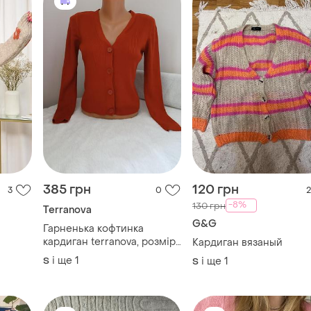
385 грн
120 грн
3
0
2
-8%
130 грн
Terranova
G&G
Гарненька кофтинка
кардиган terranova, розмір
Кардиган вязаный
s/m.
і ще
1
S
і ще
1
S