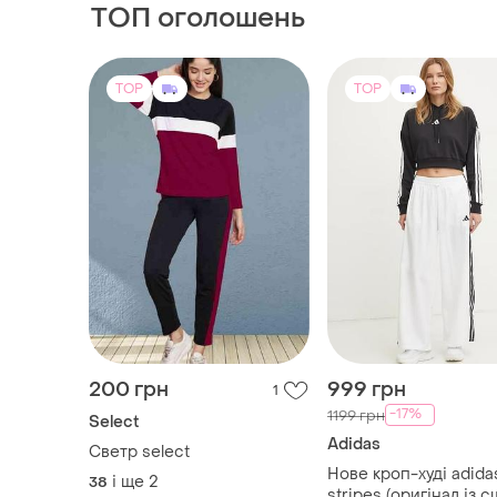
200 грн
999 грн
1
-17%
1199 грн
Select
Adidas
Светр select
Нове кроп-худі adida
і ще
2
38
stripes (оригінал із с
розмір m
M
TOP
TOP