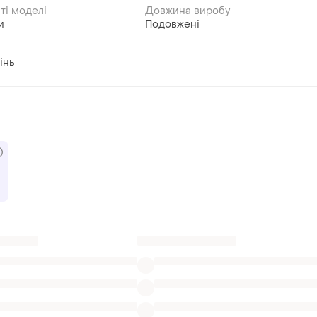
ті моделі
Довжина виробу
и
Подовжені
інь