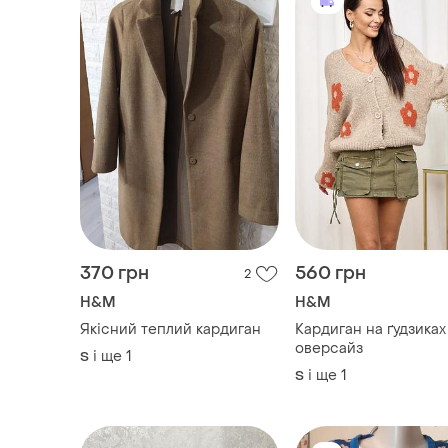
370 грн
560 грн
2
H&M
H&M
Якісний теплий кардиган
Кардиган на ґудзиках
оверсайз
і ще
1
S
і ще
1
S