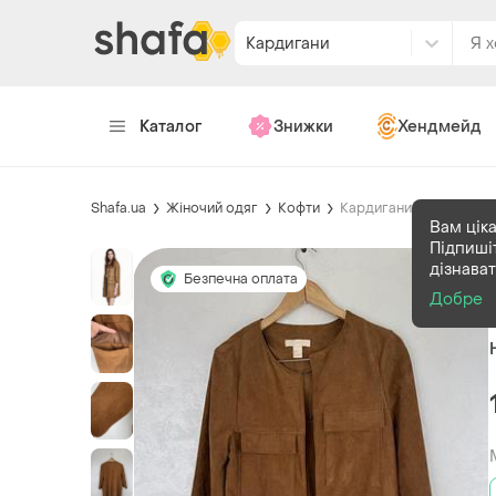
Кардигани
Каталог
Знижки
Хендмейд
Shafa.ua
Жіночий одяг
Кофти
Кардигани
Вам ціка
Підпиші
дізнава
Безпечна оплата
Добре