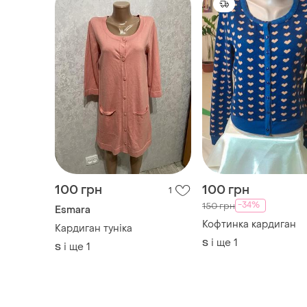
100 грн
100 грн
1
-34%
150 грн
Esmara
Кофтинка кардиган
Кардиган туніка
і ще
1
S
і ще
1
S
ТОП оголошень
TOP
TOP