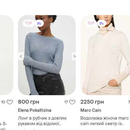
800 грн
2250 грн
10
17
7
Elena Pokalitsina
Marc Cain
Лонг в рубчик з довгим
Водолазка жіноча marc
рукавом від відомої
cain легкий светр із
s 3-
модельерки еlena
коміром гольф
ша),
і ще
1
M
36
pokalitsina dress code
TOP
TOP