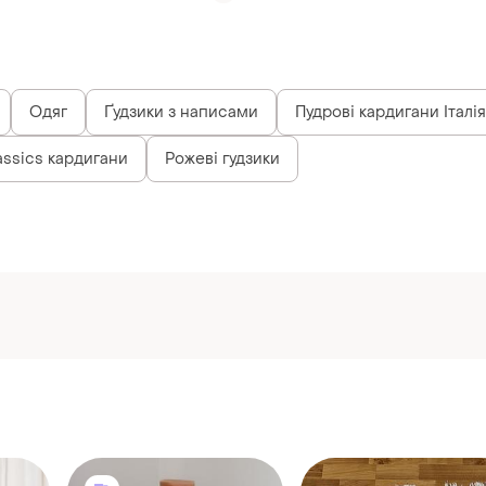
Одяг
Ґудзики з написами
Пудрові кардигани Італія
assics кардигани
Рожеві гудзики