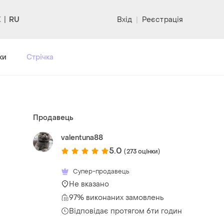
RU
Вхід
|
Реєстрація
ки
Стрічка
Продавець
valentuna88
5.0
(273 оцінки)
Супер-продавець
Не вказано
97% виконаних замовлень
Відповідає протягом 6ти годин