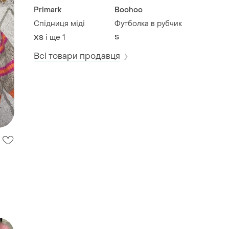
Primark
Boohoo
Спідниця міді
Футболка в рубчик
і ще
1
S
ХS
Всі товари продавця