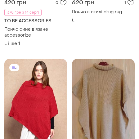
420 грн
620 грн
0
1
Пончо в стилі drug rug
378 грн з 14 серп
L
TO BE ACCESSORIES
Пончо синє вʼязане
accessorize
і ще
1
L