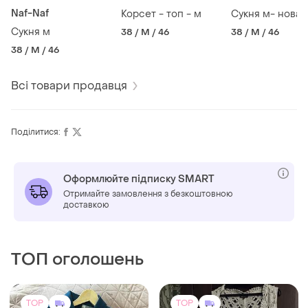
Naf-Naf
Корсет - топ - м
Сукня м- нова
Сукня м
38 / M / 46
38 / M / 46
38 / M / 46
Всі товари продавця
Поділитися:
Оформлюйте підписку SMART
Отримайте замовлення з безкоштовною
доставкою
ТОП оголошень
TOP
TOP