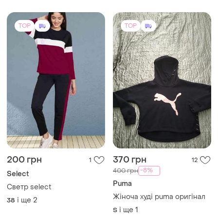
TOP
TOP
200 грн
370 грн
1
12
-8%
400 грн
Select
Puma
Светр select
Жіноча худі puma оригінал
і ще
2
38
і ще
1
S