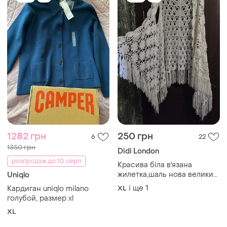
1282 грн
250 грн
6
22
1350 грн
Didi London
розпродаж до 10 серп
Красива біла в'язана
жилетка,шаль нова великий
Uniqlo
розмір
і ще
1
Кардиган uniqlo milano
XL
голубой, размер xl
XL