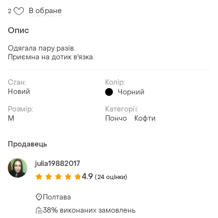
В обране
2
Опис
Одягала пару разів.
Приємна на дотик в'язка.
Стан:
Колір:
Новий
Чорний
Розмір:
Категорії:
M
Пончо
Кофти
Продавець
julia19882017
4.9
(24 оцінки)
Полтава
38% виконаних замовлень