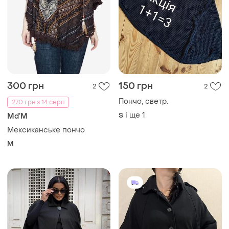
300 грн
150 грн
2
2
Пончо, светр.
270 грн з 14 серп
і ще
1
S
Md’M
Мексиканське пончо
M