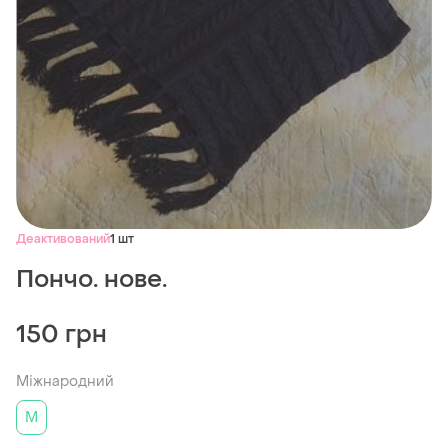
Деактивований
1 шт
Пончо. нове.
150 грн
Міжнародний
M