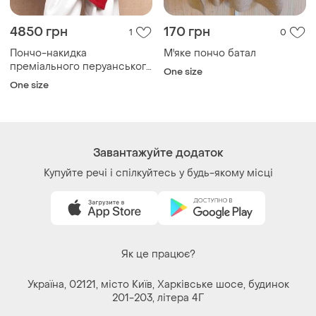
4850 грн
170 грн
1
0
Пончо-накидка
М'яке пончо батал
преміального перуанського
One size
бренду sol alpaca
One size
Завантажуйте додаток
Купуйте речі і спілкуйтесь у будь-якому місці
Як це працює?
Україна, 02121, місто Київ, Харківське шосе, будинок
201-203, літера 4Г