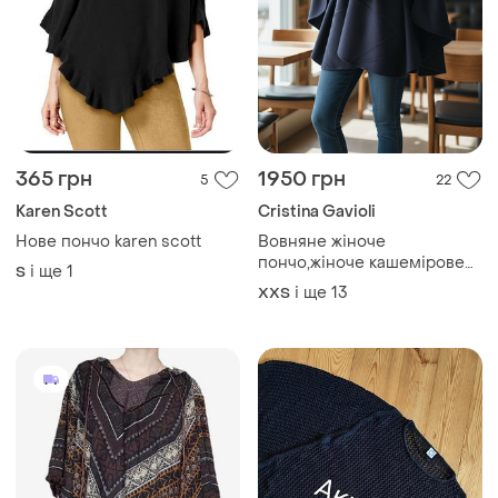
365 грн
1950 грн
5
22
Karen Scott
Cristina Gavioli
Нове пончо karen scott
Вовняне жіноче
пончо,жіноче кашемірове
і ще
1
S
пончо,пончо з кашеміру
і ще
13
XХS