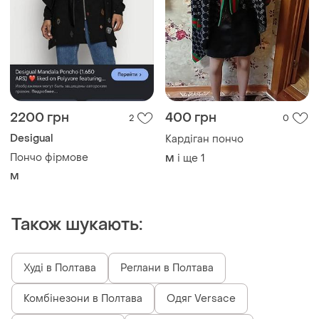
2200 грн
400 грн
2
0
Desigual
Кардіган пончо
Пончо фірмове
і ще
1
M
M
Також шукають:
Худі в Полтава
Реглани в Полтава
Комбінезони в Полтава
Одяг Versace