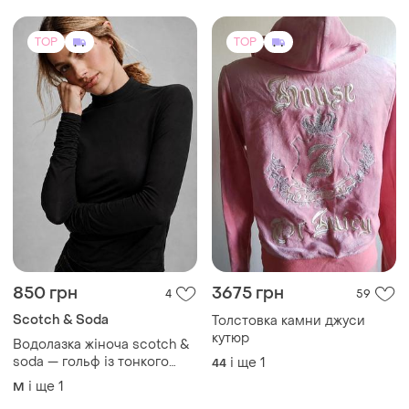
TOP
TOP
850 грн
3675 грн
4
59
Scotch & Soda
Толстовка камни джуси
кутюр
Водолазка жіноча scotch &
soda — гольф із тонкого
і ще
1
44
трикотажного ліоцелу l
і ще
1
M