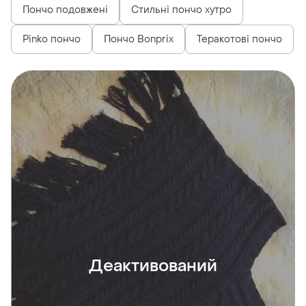
Пончо подовжені
Стильні пончо хутро
Pinko пончо
Пончо Bonprix
Теракотові пончо
Деактивований