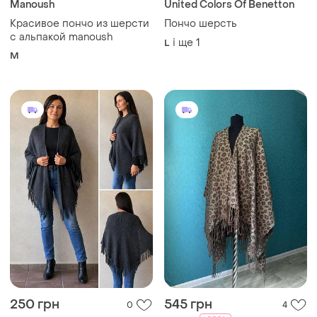
Manoush
United Colors Of Benetton
Красивое пончо из шерсти
Пончо шерсть
с альпакой manoush
і ще
1
L
M
250 грн
545 грн
0
4