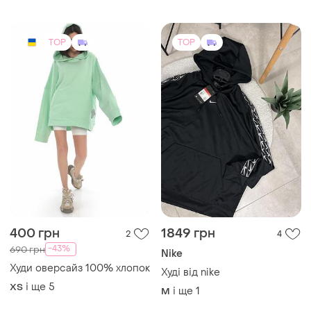
TOP
TOP
400 грн
1849 грн
2
4
-43%
690 грн
Nike
Худи оверсайз 100% хлопок
Худі від nike
і ще
5
ХS
і ще
1
M