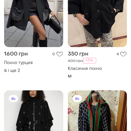
1600 грн
350 грн
0
4
-13%
400 грн
Пончо турция
Класичне пончо
і ще
2
S
M