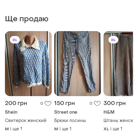
Ще продаю
200 грн
150 грн
300 грн
0
0
Shein
Street one
H&M
Свитерок женский
Брюки лосины
Штаны женски
і ще
1
і ще
1
і ще
1
M
M
XL