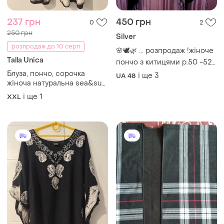
237 грн
450 грн
0
2
250 грн
Silver
розпродаж до 10 серп
🌸🕊️🌿 ... розпродаж !жіноче
Talla Unica
пончо з китицями р.50 -52
принт у смужку silverswan...
Блуза, пончо, сорочка
і ще
3
UA 48
🌿🕊️🌸
жіноча натуральна sea&sun
one size
і ще
1
XXL