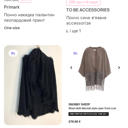
378 грн з 14 серп
Primark
TO BE ACCESSORIES
Пончо накидка палантин
Пончо синє вʼязане
леопардовий принт
accessorize
One size
і ще
1
L