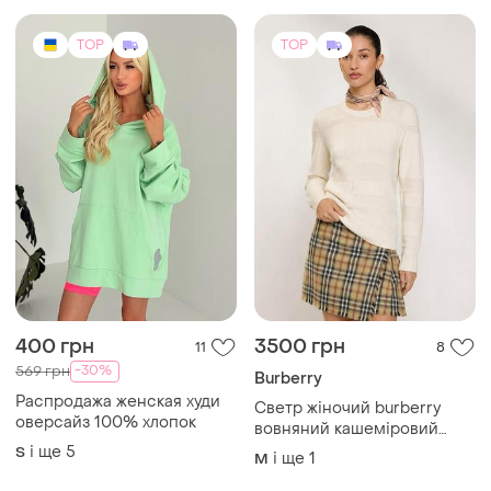
TOP
TOP
400 грн
3500 грн
11
8
-30%
569 грн
Burberry
Распродажа женская худи
Светр жіночий burberry
оверсайз 100% хлопок
вовняний кашеміровий
білий унісекс чоловічий
і ще
5
S
і ще
1
M
джемпер вовна кашемір m l