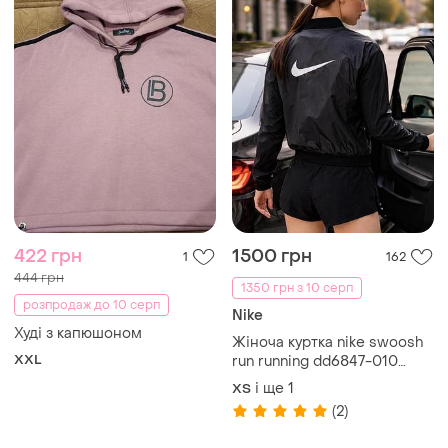
422 грн
1500 грн
1
162
444 грн
1350 грн з 10 серп
розпродаж до 10 серп
Nike
Худі з капюшоном
Жіноча куртка nike swoosh
XXL
run running dd6847-010
(original) женская куртка
і ще
1
ХS
nike swoosh run running
(2)