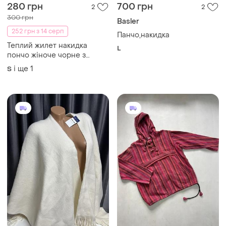
280 грн
700 грн
2
2
300 грн
Basler
252 грн з 14 серп
Панчо,накидка
Теплий жилет накидка
L
пончо жіноче чорне з
хутром
і ще
1
S