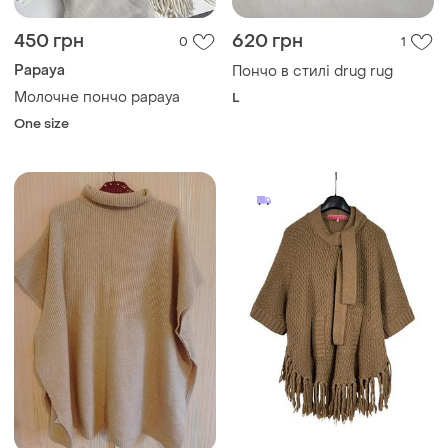
450 грн
620 грн
0
1
Papaya
Пончо в стилі drug rug
Молочне пончо papaya
L
One size