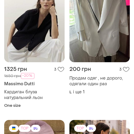
1325 грн
200 грн
3
3
-20%
1650 грн
Продам одяг , не дорого,
Massimo Dutti
одягали один раз
Кардиган блуза
і ще
1
L
натуральний льон
One size
TOP
TOP