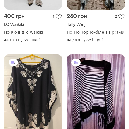
400 грн
250 грн
1
2
LC Waikiki
Tally Weijl
Пончо від lc waikiki
Пончо чорно-біле з зірками
і ще
1
і ще
1
44 / XXL / 52
44 / XXL / 52