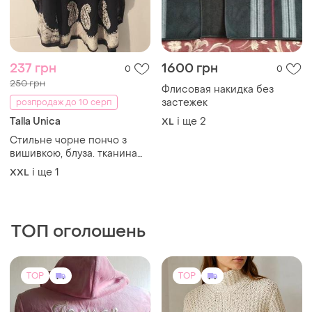
237 грн
1600 грн
0
0
250 грн
Флисовая накидка без
застежек
розпродаж до 10 серп
Talla Unica
і ще
2
XL
Стильне чорне пончо з
вишивкою, блуза. тканина
хорошої якості віскоза
і ще
1
XXL
натуральна. за додатковою
інформацією звертайтеся.
one size.
ТОП оголошень
TOP
TOP