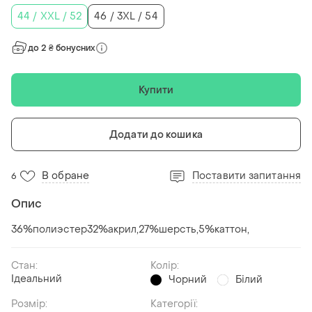
44 / XXL / 52
46 / 3XL / 54
до 2 ₴ бонусних
Купити
Додати до кошика
В обране
Поставити запитання
6
Опис
36%полиэстер32%акрил,27%шерсть,5%каттон,
Стан:
Колір:
Ідеальний
Чорний
Білий
Розмір:
Категорії: