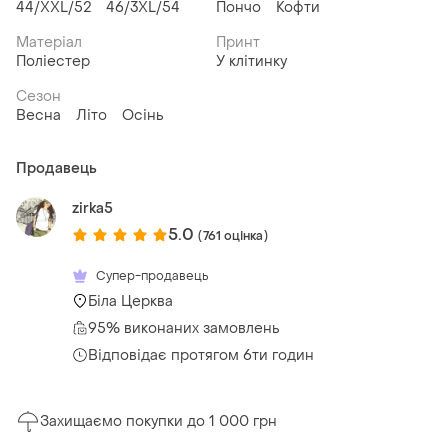
44/XXL/52
46/3XL/54
Пончо
Кофти
Матеріал
Принт
Поліестер
У клітинку
Сезон
Весна
Літо
Осінь
Продавець
zirka5
5.0
(761 оцінка)
Супер-продавець
Біла Церква
95% виконаних замовлень
Відповідає протягом 6ти годин
Захищаємо покупки до 1 000 грн