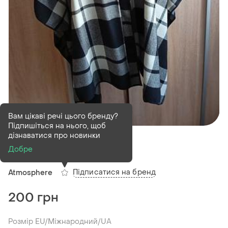
Вам цікаві речі цього бренду?
Підпишіться на нього, щоб
В наявності
1 шт
дізнаватися про новинки
Пончо на молнии
Добре
Підписатися на бренд
Atmosphere
200 грн
Розмір EU/Міжнародний/UA