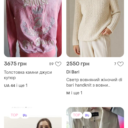
3675 грн
2550 грн
59
7
Di Bari
Толстовка камни джуси
кутюр
Светр вовняний жіночий di
bari handknit з вовни
і ще
1
UA 44
меріноса ручна в'язка m l
і ще
1
M
TOP
TOP