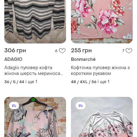
306 грн
255 грн
6
7
ADAGIO
Bonmarché
Adagio пуловер кофта
Кофточка пуловер жіноча з
жіноча шерсть мериноса
коротким рукавом
кашемір 38 44 46
і ще
1
і ще
1
36 / S / 44
48 / 4XL / 56