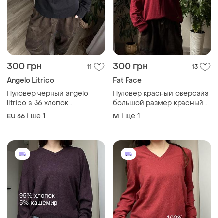
300 грн
300 грн
11
13
Angelo Litrico
Fat Face
Пуловер черный angelo
Пуловер красный оверсайз
litrico s 36 хлопок
большой размер красный
свободный базовый с
хлопок кашемир
і ще
1
і ще
1
EU 36
M
зауженным низом
свободный street style