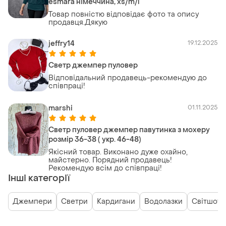
esmara німеччина, xs/m/l
Товар повністю відповідає фото та опису
продавця.Дякую
jeffry14
19.12.2025
Светр джемпер пуловер
Відповідальний продавець-рекомендую до
співпраці!
marshi
01.11.2025
Светр пуловер джемпер павутинка з мохеру
розмір 36-38 ( укр. 46-48)
Якісний товар. Виконано дуже охайно,
майстерно. Порядний продавець!
Рекомендую всім до співпраці!
Інші категорії
Джемпери
Светри
Кардигани
Водолазки
Світшоти