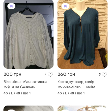
200 грн
260 грн
4
3
Біла ніжна м'яка затишна
Кофта,пуловер, колір
кофта на ґудзиках
морської хвилі італію
і ще
1
і ще
1
40 / L / 48
40 / L / 48