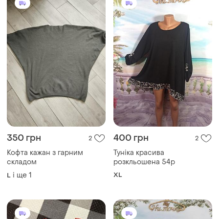
350 грн
400 грн
2
2
Кофта кажан з гарним
Туніка красива
складом
розкльошена 54р
і ще
1
XL
L