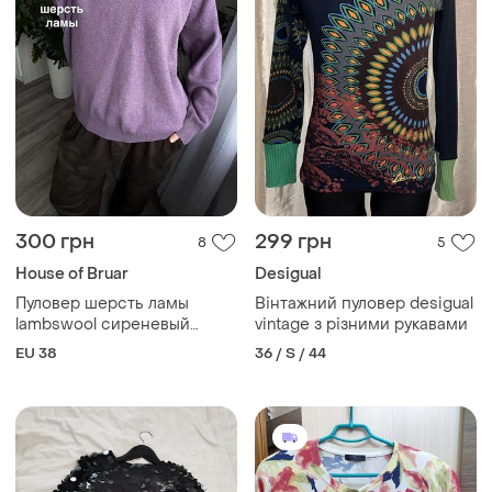
300 грн
299 грн
8
5
House of Bruar
Desigual
Пуловер шерсть ламы
Вінтажний пуловер desigual
lambswool сиреневый
vintage з різними рукавами
фиолетовый оверсайз
EU 38
36 / S / 44
свободный большой
размер хиппи бохо винтаж