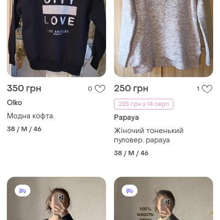
350 грн
250 грн
0
1
Olko
225 грн з 14 серп
Модна кофта.
Papaya
38 / M / 46
Жіночий тоненький
пуловер. papaya
38 / M / 46