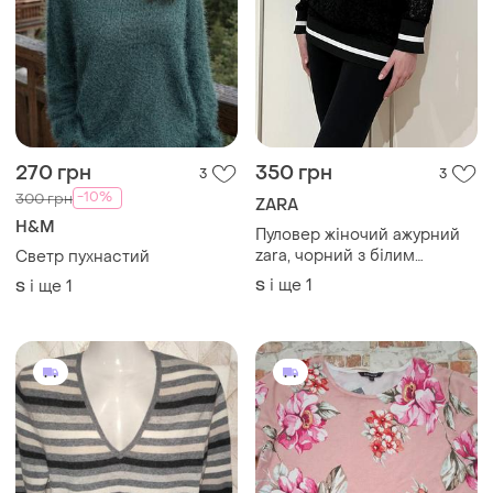
270 грн
350 грн
3
3
-10%
300 грн
ZARA
H&M
Пуловер жіночий ажурний
zara, чорний з білим
Светр пухнастий
кантом, розмір s/m
і ще
1
і ще
1
S
S