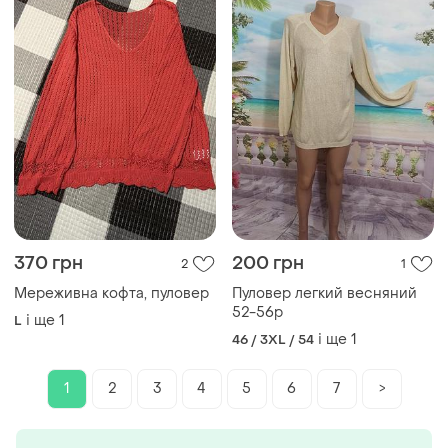
370 грн
200 грн
2
1
Мереживна кофта, пуловер
Пуловер легкий весняний
52-56р
і ще
1
L
і ще
1
46 / 3XL / 54
1
2
3
4
5
6
7
>