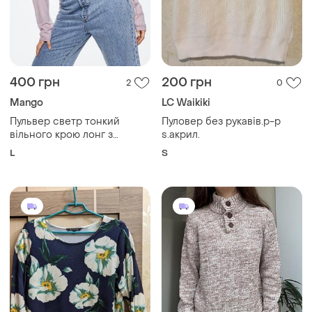
400 грн
200 грн
2
0
Mango
LC Waikiki
Пульвер светр тонкий
Пуловер без рукавів.р-р
вільного крою лонг з
s.акрил.
кашеміром пуловер кофта
L
S
лонгслив