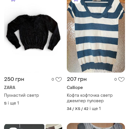
250 грн
207 грн
0
0
ZARA
Calliope
Пухнастий светр
Кофта кофточка светр
джемпер пуловер
і ще
1
S
і ще
1
34 / XS / 42