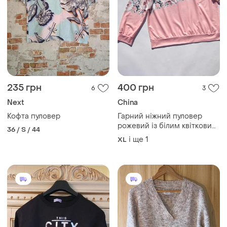
235 грн
400 грн
6
3
Next
China
Кофта пуловер
Гарний ніжний пуловер
рожевий із білим квітковим
36 / S / 44
принтом
і ще
1
XL