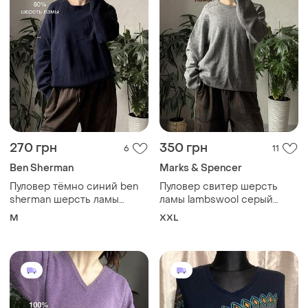
270 грн
350 грн
6
11
Ben Sherman
Marks & Spencer
Пуловер тёмно синий ben
Пуловер свитер шерсть
sherman шерсть ламы
ламы lambswool серый
lambswool свободный 38 m
оверсайз большой размер
M
XXL
xxl 44 свободный m&s