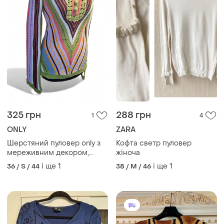
325 грн
288 грн
1
4
ONLY
ZARA
Шерстяний пуловер only з
Кофта светр пуловер
мереживним декором,
жіноча
розмір s m
і ще
1
і ще
1
36 / S / 44
38 / M / 46