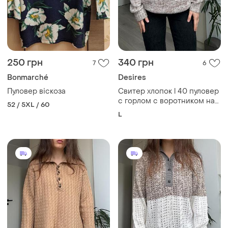
250 грн
340 грн
7
6
Bonmarché
Desires
Пуловер віскоза
Свитер хлопок l 40 пуловер
с горлом с воротником на
52 / 5XL / 60
пуговицах бежевый
L
осенний весенний desires