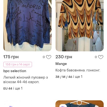
175 грн
230 грн
0
0
Mange
158 грн з 14 серп
Кофта бавовняна. гонконг.
bpc selection
і ще
1
38 / M / 46
Легкий жіночий пуловер з
віскози 44-46 європ.
і ще
1
EU 44