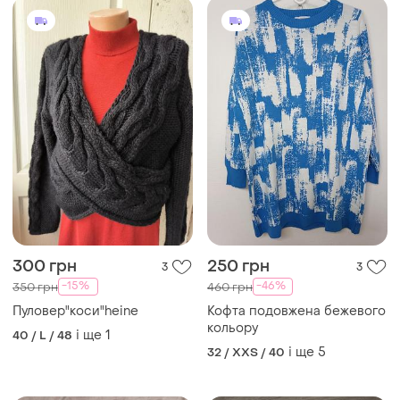
300 грн
250 грн
3
3
-15%
-46%
350 грн
460 грн
Пуловер"коси"heine
Кофта подовжена бежевого
кольору
і ще
1
40 / L / 48
і ще
5
32 / XXS / 40