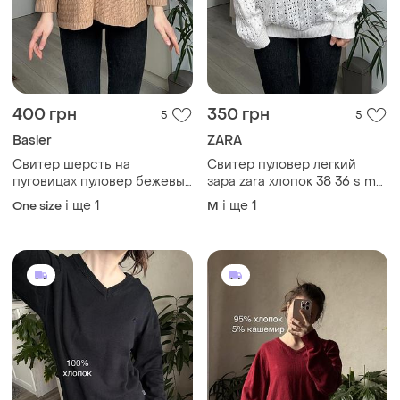
400 грн
350 грн
5
5
Basler
ZARA
Свитер шерсть на
Свитер пуловер легкий
пуговицах пуловер бежевый
зара zara хлопок 38 36 s m
плотный вязаный pure laine
белый бежевый на
і ще
1
і ще
1
One size
M
прямой силуэт теплый с
пуговицах
воротником рукав три
четверти 3/4 свободный