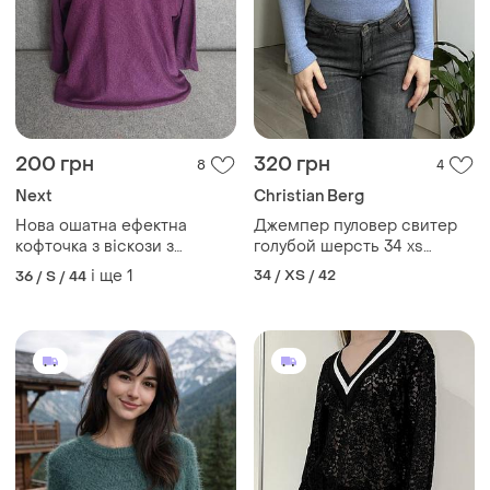
200 грн
320 грн
8
4
Next
Christian Berg
Нова ошатна ефектна
Джемпер пуловер свитер
кофточка з віскози з
голубой шерсть 34 xs
люрексовою ниткою 44-46
винтаж
і ще
1
34 / XS / 42
36 / S / 44
розміру