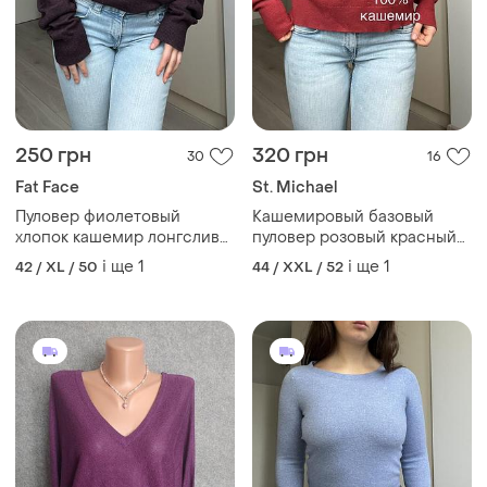
250 грн
320 грн
30
16
Fat Face
St. Michael
Пуловер фиолетовый
Кашемировый базовый
хлопок кашемир лонгслив
пуловер розовый красный
большой размер винтаж
большой размер 46-48
і ще
1
і ще
1
42 / XL / 50
44 / XXL / 52
хиппи гоблинкор