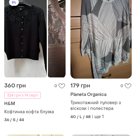
360 грн
179 грн
0
0
Planeta Organica
324 грн з 14 серп
Трикотажний пуловер з
H&M
віскози і полестера
Кофтинка кофта блузка
і ще
1
40 / L / 48
36 / S / 44