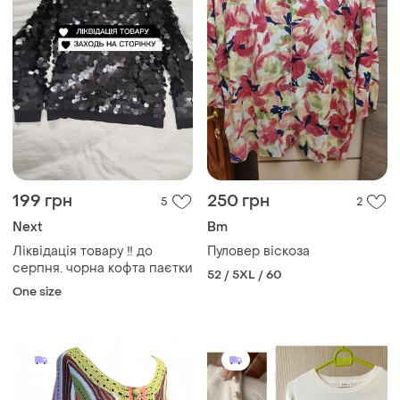
199 грн
250 грн
5
2
Next
Bm
Ліквідація товару ‼️ до
Пуловер віскоза
серпня. чорна кофта паєтки
52 / 5XL / 60
One size