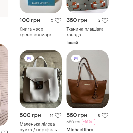
100 грн
350 грн
0
2
Книга «все
Тканина плащівка
хреново» марк
канада
мэнсон
Інший
500 грн
550 грн
14
8
-16%
650 грн
Маленька лілова
сумка / портфель
Michael Kors