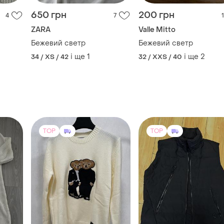
TOP
TOP
2600 грн
3100 грн
1
68
11
Adidas Y-3
Крутячий светр