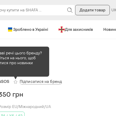
Додати товар
Зроблено в Україні
Для захисників
Новин
аві речі цього бренду?
ться на нього, щоб
В наявності
1 шт
атися про новинки
Бежевий светр
Підписатися на бренд
ASOS
350 грн
Розмір EU/Міжнародний/UA