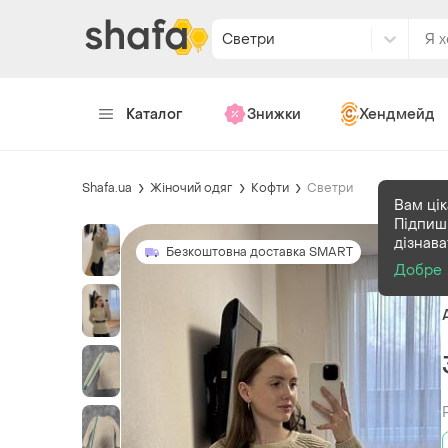
Светри
Каталог
Знижки
Хендмейд
Shafa.ua
Жіночий одяг
Кофти
Светри
Вам цік
Підпиші
дізнав
Безкоштовна доставка SMART
Добре