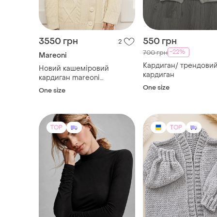
Кардиган/ трендовий
Новий кашеміровий
кардиган
кардиган mareoni
молочний oversize
One size
One size
(кашемір/меринос)
TOP
TOP
850 грн
3000 грн
4
Scotch & Soda
2700 грн з 14 серп