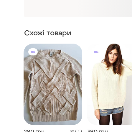
280 грн
390 грн
23
ASOS
ASOS
Светр asos
Овесрайз светр від 
шнурівка нюд
і ще
1
34 / XS / 42
і ще
1
34 / XS / 42