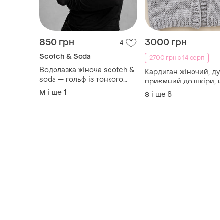
Водолазка жіноча scotch &
Кардиган жіночий, д
soda — гольф із тонкого
приємний до шкіри, 
трикотажного ліоцелу l
тонеш в обіймах🤗
і ще
1
M
і ще
8
S
необмежений вибір
кольорів, широкий
розмірних ряд. відчу
свій осінній затишок