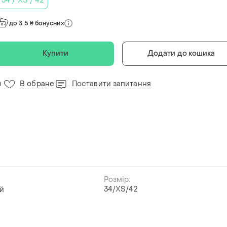
34 / XS / 42
до 3.5 ₴ бонусних
Купити
Додати до кошика
В обране
Поставити запитання
0
Розмір:
34/XS/42
й