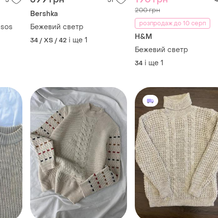
і ще
1
34
650 грн
200 грн
4
7
1
ZARA
Valle Mitto
Бежевий светр
Бежевий светр
і ще
1
і ще
2
34 / XS / 42
32 / XXS / 40