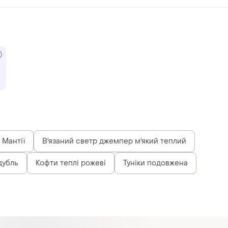
Мантії
В'язаний светр джемпер м'який теплий
дубль
Кофти теплі рожеві
Туніки подовжена