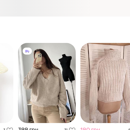
399 грн
190 грн
3
31
4
200 грн
Bershka
розпродаж до 10 серп
asos
Бежевий светр
H&M
і ще
1
34 / XS / 42
Бежевий светр