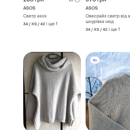
150 грн
349 грн
6
ONLY
Бежевий светр
Бежевий светр
і ще
1
34 / XS / 42
і ще
1
34 / XS / 42