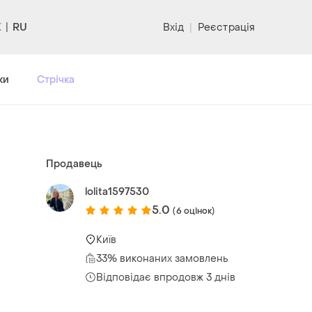
RU
Вхід
|
Реєстрація
ки
Стрічка
Продавець
lolita1597530
5.0
(6 оцінок)
Київ
33% виконаних замовлень
Відповідає впродовж 3 днів