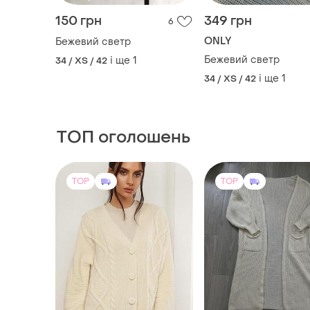
ТОП оголошень
TOP
TOP
3550 грн
550 грн
2
-22%
700 грн
Mareoni