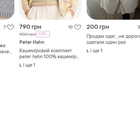
Peter Hahn
одягали один раз
уже
Кашеміровий комплект
і ще
1
L
наче
peter hahn 100% кашемір
кардиган і джемпер у
і ще
1
L
пастельну смужку
йте
🌞