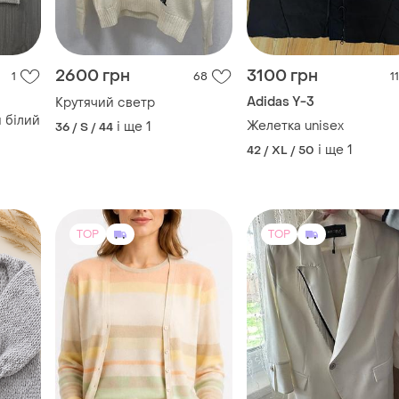
 білий
Желетка unisex
і ще
1
36 / S / 44
і ще
1
42 / XL / 50
TOP
TOP
790 грн
200 грн
7
10
3
-13%
900 грн
Продам одяг , не дорог