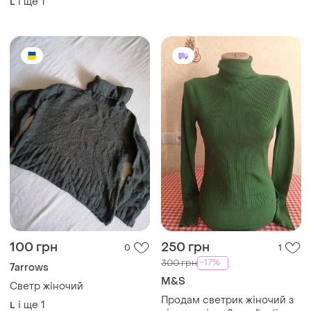
і ще
1
L
woolovers кашемировый
шерстяной свитер с
горловиной кашемир
шерсть
100 грн
250 грн
0
1
-17%
300 грн
7arrows
M&S
Светр жіночий
Продам светрик жіночий з
і ще
1
L