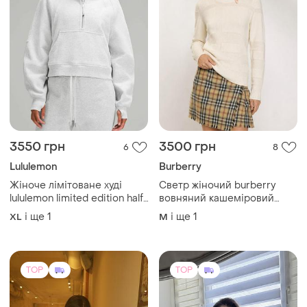
3550 грн
3500 грн
6
8
Lululemon
Burberry
Жіноче лімітоване худі
Светр жіночий burberry
lululemon limited edition half-
вовняний кашеміровий
zip oversize толстовка
білий унісекс чоловічий
і ще
1
і ще
1
XL
M
анорак оверсайз розмір xl
джемпер вовна кашемір m l
xxl
TOP
TOP