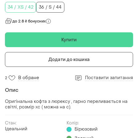
34 / XS / 42
36 / S / 44
до 2.8 ₴ бонусних
Купити
Додати до кошика
В обране
Поставити запитання
2
Опис
Оригінальна кофта з люрексу , гарно переливається на
світлі, розмір хс ( можна на с).
Стан:
Колір:
Ідеальний
Бірюзовий