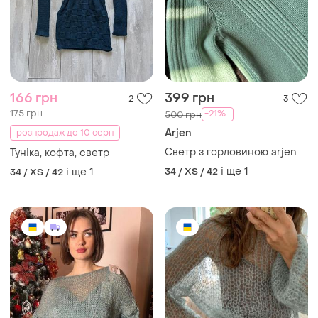
166 грн
399 грн
2
3
175 грн
-21%
500 грн
Arjen
розпродаж до 10 серп
Светр з горловиною arjen
Туніка, кофта, светр
і ще
1
і ще
1
34 / XS / 42
34 / XS / 42