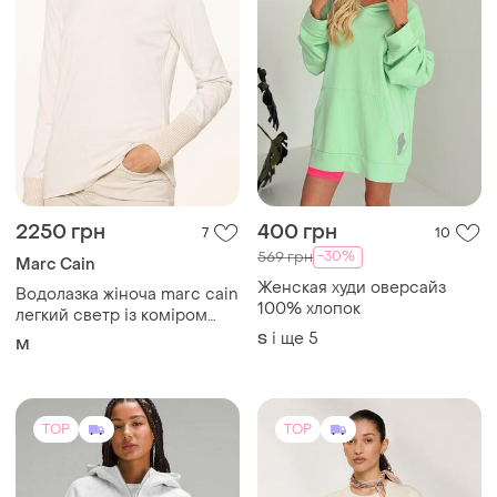
2250 грн
400 грн
7
10
-30%
569 грн
Marc Cain
Женская худи оверсайз
Водолазка жіноча marc cain
100% хлопок
легкий светр із коміром
гольф
і ще
5
S
M
TOP
TOP