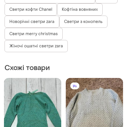
Светри кофти Chanel
Кофтіна вовняних
Новорічні светри zara
Светри з конопель
Светри merry christmas
Жіночі ошатні светри zara
Схожі товари