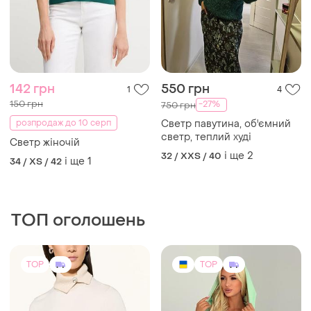
142 грн
550 грн
1
4
150 грн
-27%
750 грн
розпродаж до 10 серп
Светр павутина, об'ємний
светр, теплий худі
Светр жіночій
і ще
2
32 / XXS / 40
і ще
1
34 / XS / 42
ТОП оголошень
TOP
TOP