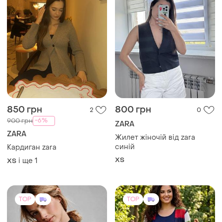
850 грн
800 грн
2
0
-6%
900 грн
ZARA
ZARA
Жилет жіночій від zara
синій
Кардиган zara
ХS
і ще
1
ХS
TOP
TOP