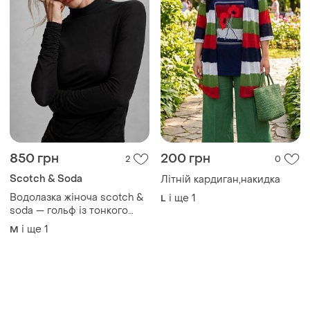
850 грн
200 грн
2
0
Scotch & Soda
Літній кардиган,накидка
Водолазка жіноча scotch &
і ще
1
L
soda — гольф із тонкого
трикотажного ліоцелу l
і ще
1
M