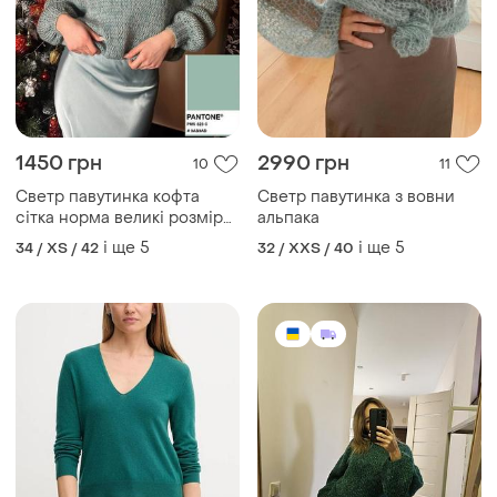
1450 грн
2990 грн
10
11
Светр павутинка кофта
Светр павутинка з вовни
сітка норма великі розміри
альпака
подарунок на день
і ще
5
і ще
5
34 / XS / 42
32 / XXS / 40
закоханих 14 лютого