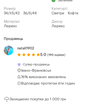
Зелений
Розмір:
Категорії:
34/XS/42
36/S/44
Светри
Кофти
Матеріал
Декор
Люрекс
Люрекс
Продавець
natali1902
5.0
(190 оцінок)
Супер-продавець
Івано-Франківськ
76% виконаних замовлень
Відповідає протягом 6ти годин
Захищаємо покупки до 1 000 грн