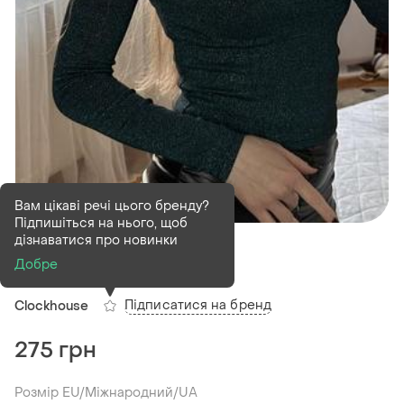
Вам цікаві речі цього бренду?
Підпишіться на нього, щоб
В наявності
1 шт
дізнаватися про новинки
Кофта з люрексу
Добре
Підписатися на бренд
Clockhouse
275 грн
Розмір EU/Міжнародний/UA