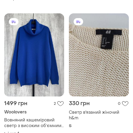
німеччина ідеальний стан
1499 грн
330 грн
2
0
Woolovers
Светр в'язаний жіночий
h&m
Вовняний кашеміровий
светр з високим обʼємним
S
коміром вовна кашемір