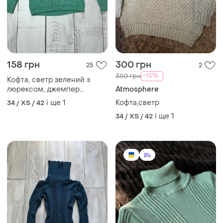
158 грн
300 грн
25
2
-15%
350 грн
Кофта, светр зелений з
люрексом, джемпер
Atmosphere
жіночий
і ще
1
Кофта,светр
34 / XS / 42
і ще
1
34 / XS / 42