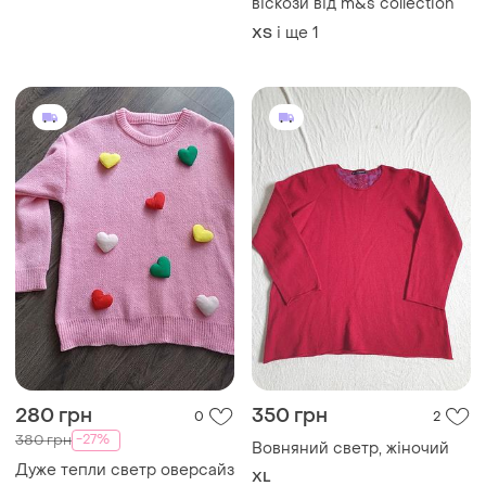
віскози від m&s collection
і ще
1
ХS
280 грн
350 грн
0
2
-27%
380 грн
Вовняний светр, жіночий
Дуже тепли светр оверсайз
XL