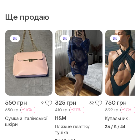
Ще продаю
550 грн
325 грн
750 грн
9
32
-16%
-21%
-17%
650 грн
410 грн
899 грн
H&M
Сумка з італійської
Купальник .
шкіри
Пляжне плаття/
36 / S / 44
туніка