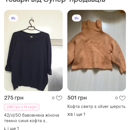
275 грн
501 грн
0
0
Кофта светр s oliver шерсть
248 грн з 14 серп
і ще
1
ХS
42/xl/50 бавовняна жіноча
темно синя кофта з
рукавами 3/4 100% бавовна
і ще
1
L