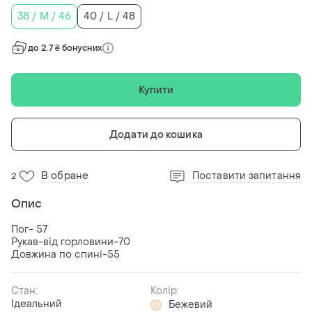
38 / M / 46
40 / L / 48
до 2.7 ₴ бонусних
Купити
Додати до кошика
В обране
Поставити запитання
2
Опис
Пог- 57
Рукав-від горловини-70
Довжина по спині-55
Стан:
Колір:
Ідеальний
Бежевий