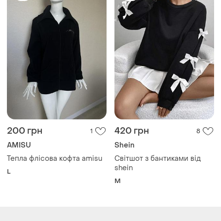
200 грн
420 грн
1
8
AMISU
Shein
Тепла флісова кофта amisu
Світшот з бантиками від
shein
L
M