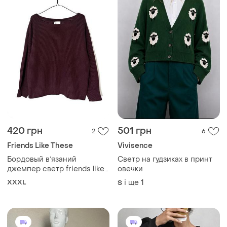
420 грн
501 грн
2
6
Friends Like These
Vivisence
Бордовый вʼязаний
Светр на гудзиках в принт
джемпер светр friends like
овечки
these...
XXXL
і ще
1
S