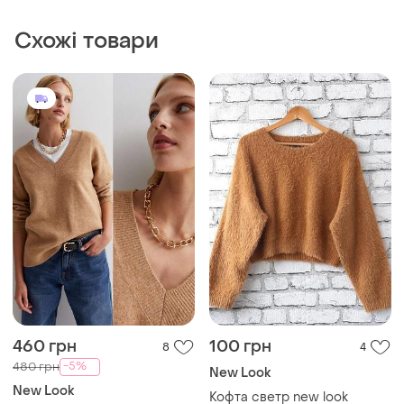
Схожі товари
460 грн
100 грн
8
4
-5%
480 грн
New Look
New Look
Кофта светр new look