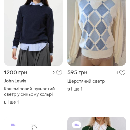
1200 грн
595 грн
2
1
John Lewis
Шерстяний светр
Кашеміровий пухнастий
і ще
1
S
светр у синьому кольрі
і ще
1
L