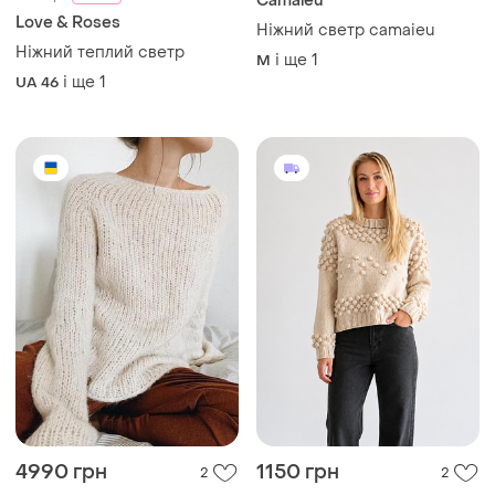
Camaïeu
Love & Roses
Ніжний светр camaieu
Ніжний теплий светр
і ще
1
M
і ще
1
UA 46
4990 грн
1150 грн
2
2