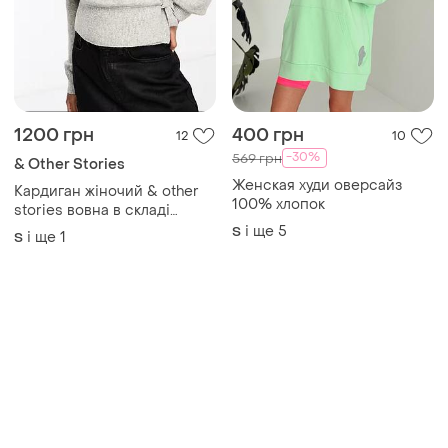
1200 грн
400 грн
12
10
-30%
569 грн
& Other Stories
Женская худи оверсайз
Кардиган жіночий & other
100% хлопок
stories вовна в складі
в'язаний із запахом s m
і ще
5
S
і ще
1
S