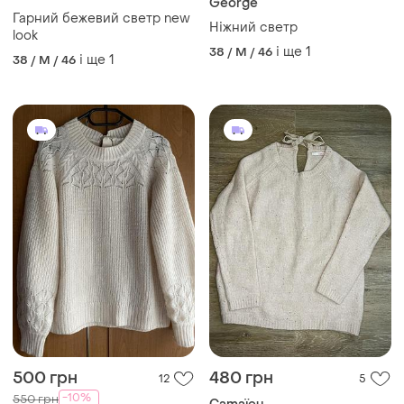
George
Гарний бежевий светр new
Ніжний светр
look
і ще
1
38 / M / 46
і ще
1
38 / M / 46
500 грн
480 грн
12
5
-10%
550 грн