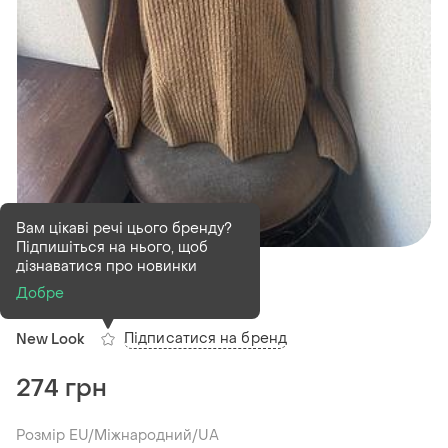
Вам цікаві речі цього бренду?
Підпишіться на нього, щоб
В наявності
1 шт
дізнаватися про новинки
Ніжний светр
Добре
Підписатися на бренд
New Look
274 грн
Розмір EU/Міжнародний/UA