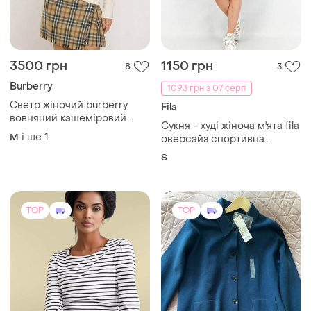
3500 грн
1150 грн
8
3
Burberry
1093 грн з 07 серп
Светр жіночий burberry
Fila
вовняний кашеміровий
Сукня - худі жіноча м'ята fila
білий унісекс чоловічий
і ще
1
M
оверсайз спортивна
джемпер вовна кашемір m l
трикотажна з коміром
S
гольф s
TOP
TOP