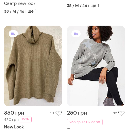
Светр new look
і ще
1
38 / M / 46
і ще
1
38 / M / 46
350 грн
250 грн
10
12
-19%
430 грн
238 грн з 07 серп
New Look