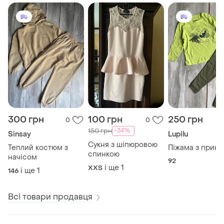
300 грн
100 грн
250 грн
0
0
-34%
150 грн
Sinsay
Lupilu
Сукня з шіпюровою
Теплий костюм з
Піжама з прин
спинкою
начісом
92
і ще
1
XХS
і ще
1
146
Всі товари продавця