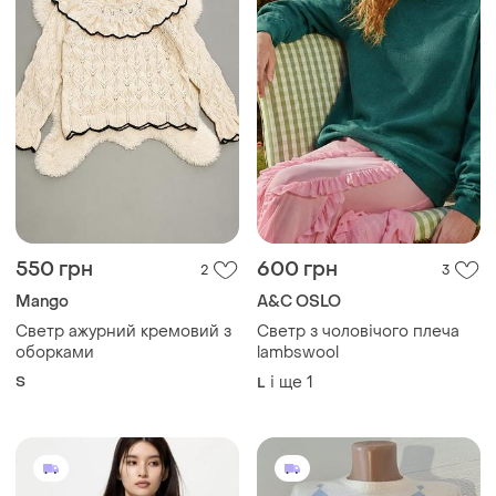
550 грн
600 грн
2
3
Mango
A&C OSLO
Светр ажурний кремовий з
Светр з чоловічого плеча
оборками
lambswool
S
і ще
1
L