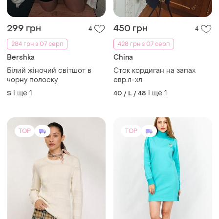
299 грн
450 грн
4
4
284 грн з 07 серп
428 грн з 07 серп
Bershka
China
Білий жіночий світшот в
Сток кордиган на запах
чорну полоску
евр.л-хл
і ще
1
і ще
1
S
40 / L / 48
TOP
TOP