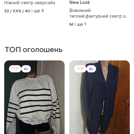
New Look
Ніжний светр оверсайз
Вовняний
і ще
4
32 / XXS / 40
теплий,фактурний светр з
помпонами ,кофта, new look
і ще
1
M
ТОП оголошень
TOP
TOP