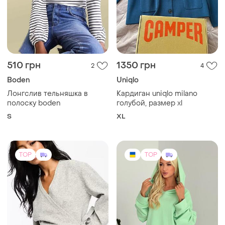
510 грн
1350 грн
2
4
Boden
Uniqlo
Лонгслив тельняшка в
Кардиган uniqlo milano
полоску boden
голубой, размер xl
S
XL
TOP
TOP