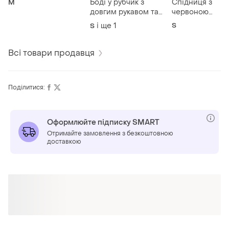
Боді у рубчик з
Спідниця з
M
довгим рукавом та
червоною
кнопками
підкладкою
і ще
1
S
S
Всі товари продавця
Поділитися:
Оформлюйте підписку SMART
Отримайте замовлення з безкоштовною
доставкою
ТОП оголошень
TOP
TOP