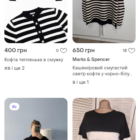
400 грн
650 грн
0
18
Marks & Spencer
Кофта тепленька в смужку
Кашеміровий смугастий
і ще
2
ХS
светр кофта у чорно-білу
смужку
і ще
1
S