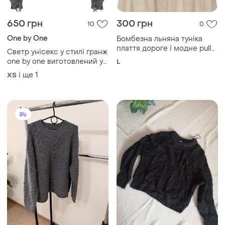
one by one виготовлений у
L
трендовому сірому кольорі
і ще
1
ХS
з ефектом «вареного»
фарбування лонгслів
світшот кофта
450 грн
130 грн
0
0
TU
Terranova
Жіночий светр
Светр жіночий