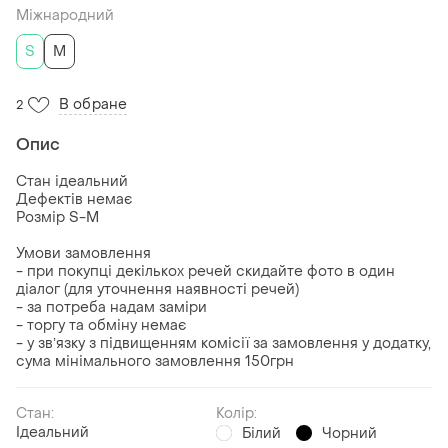
Міжнародний
S
M
В обране
2
Опис
Стан ідеальний
Дефектів немає
Розмір S-M
Умови замовлення
- при покупці декількох речей скидайте фото в один
діалог (для уточнення наявності речей)
- за потреба надам заміри
- торгу та обміну немає
- у звʼязку з підвищенням комісії за замовлення у додатку,
сума мінімального замовлення 150грн
Стан:
Колір:
Ідеальний
Білий
Чорний