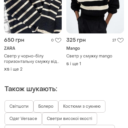
650 грн
325 грн
0
27
ZARA
Mango
Светр у чорно-білу
Светр у смужку mango
горизонтальну смужку від
і ще
1
S
бренду zara.
і ще
2
ХS
Також шукають:
Світшоти
Болеро
Костюми з сукнею
Одяг Versace
Светри високої якості