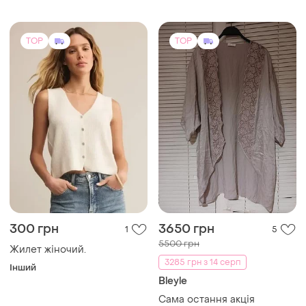
300 грн
3650 грн
1
5
5500 грн
Жилет жіночий.
3285 грн з 14 серп
Інший
Bleyle
Сама остання акція
до12год.з натур. шовку
преміум золотої лінейкі
і ще
1
S-M
німец. бренду супер
роскішна колекційна
ексклюзивна накидка
кардиган з мереживом
TOP
TOP