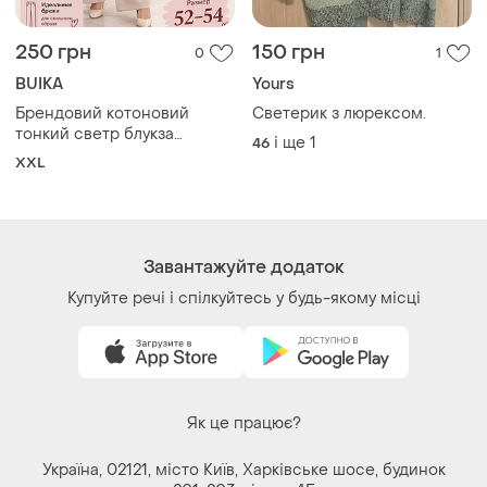
тонкий светр блукза
і ще
1
46
лонгслів великого розміру
XXL
Завантажуйте додаток
Купуйте речі і спілкуйтесь у будь-якому місці
Як це працює?
Україна, 02121, місто Київ, Харківське шосе, будинок
201-203, літера 4Г
Політика конфіденційності
Договір-оферта
Контакти