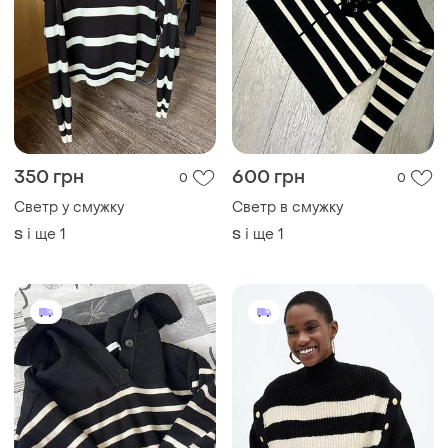
350 грн
600 грн
0
0
Светр у смужку
Светр в смужку
і ще
1
і ще
1
S
S