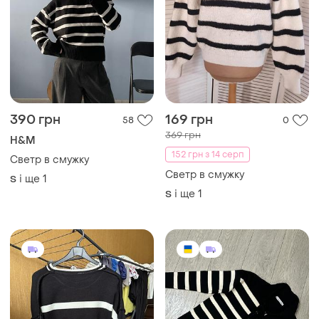
390 грн
169 грн
58
0
369 грн
H&M
152 грн з 14 серп
Светр в смужку
Светр в смужку
і ще
1
S
і ще
1
S