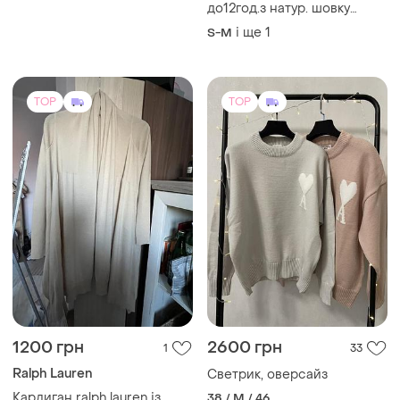
1200 грн
2600 грн
1
33
Ralph Lauren
Светрик, оверсайз
Кардиган ralph lauren із
38 / M / 46
вовни та кашеміру,
бежевий. xs
ХS