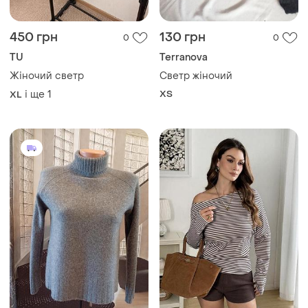
і ще
1
ХS
XL
600 грн
185 грн
7
5
Paul Kehl
Shein
Кашеміровий светер
Неймовірна жіноча
преміум-сегменту paul kehl
утеплена кофта на плечі у