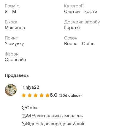
Розмір:
Категорії:
S
M
Светри
Кофти
В'язка
Довжина виробу
Машинна
Короткі
Принт
Сезон
У смужку
Весна
Осінь
Фасон
Оверсайз
Продавець
irinjya22
5.0
(206 оцінок)
Сміла
64% виконаних замовлень
Відповідає впродовж 3 днів