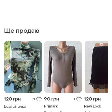
Ще продаю
120 грн
90 грн
120 грн
0
1
Primark
New Look
Боді сіточка