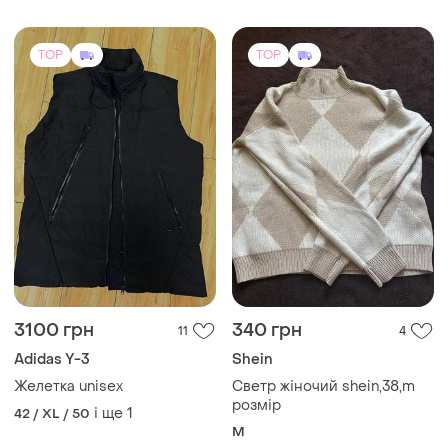
3100 грн
340 грн
11
4
Adidas Y-3
Shein
Желетка unisex
Светр жіночий shein,38,m
розмір
і ще
1
42 / XL / 50
M
TOP
TOP