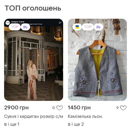
2900 грн
1450 грн
0
9
Сукня і кардиган розмір с/м
Камізелька льон.
і ще
1
і ще
2
S
S
TOP
TOP