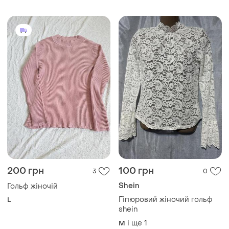
200 грн
100 грн
3
0
Shein
Гольф жіночій
Гіпюровий жіночий гольф
L
shein
і ще
1
M