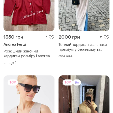
1350 грн
2000 грн
1
11
Andrea Fenzi
Теплий кардиган з альпаки
преміум у бежевому та
Розкішний жіночий
молочному кольорі
кардиган розміру l andrea
One size
fenzi. італія 🇮🇹 100%
і ще
1
L
меринос
TOP
TOP