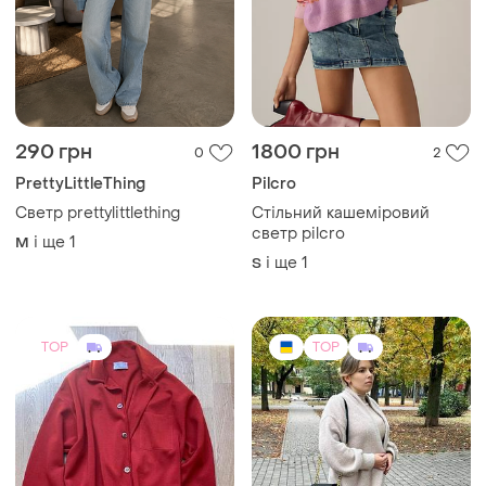
290 грн
1800 грн
0
2
PrettyLittleThing
Pilcro
Светр prettylittlething
Стільний кашеміровий
светр pilcro
і ще
1
M
і ще
1
S
TOP
TOP