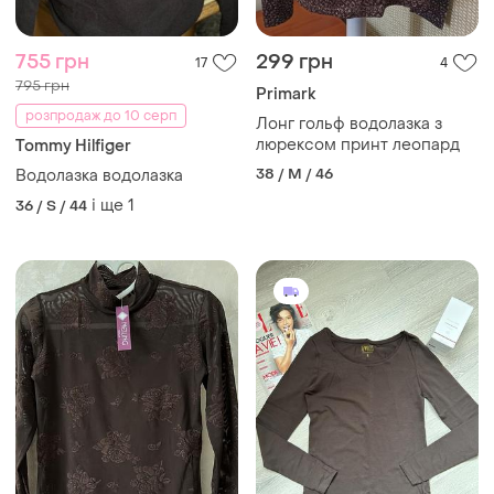
755 грн
299 грн
17
4
795 грн
Primark
розпродаж до 10 серп
Лонг гольф водолазка з
люрексом принт леопард
Tommy Hilfiger
38 / M / 46
Водолазка водолазка
і ще
1
36 / S / 44