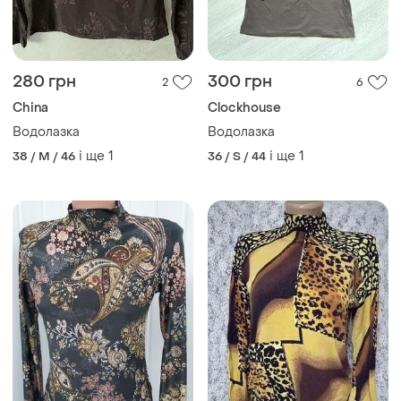
280 грн
300 грн
2
6
China
Clockhouse
Водолазка
Водолазка
і ще
1
і ще
1
38 / M / 46
36 / S / 44