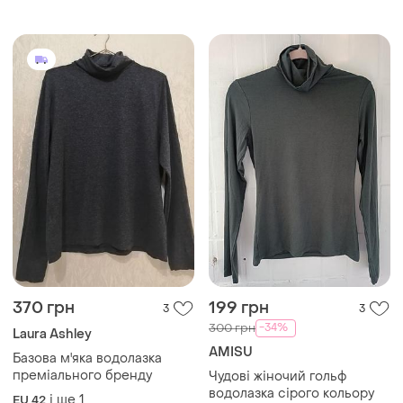
370 грн
199 грн
3
3
-34%
300 грн
Laura Ashley
AMISU
Базова м'яка водолазка
преміального бренду
Чудові жіночий гольф
водолазка сірого кольору
і ще
1
EU 42