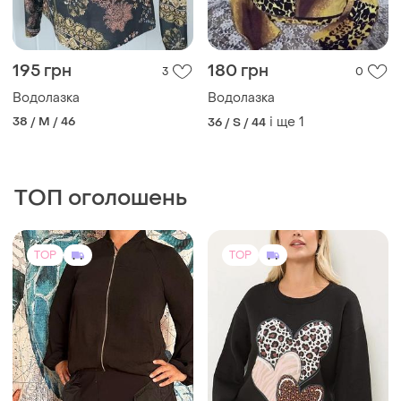
195 грн
180 грн
3
0
Водолазка
Водолазка
38 / M / 46
і ще
1
36 / S / 44
ТОП оголошень
TOP
TOP