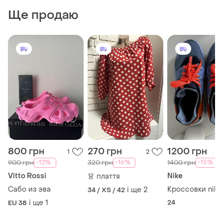
Ще продаю
800 грн
270 грн
1200 грн
1
2
-12%
-16%
-15%
900 грн
320 грн
1400 грн
Vitto Rossi
Nike
👗 плаття
Сабо из эва
Кроссовки nike
і ще
2
34 / XS / 42
і ще
1
24
EU 38