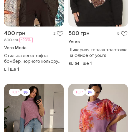
400 грн
500 грн
2
8
-20%
500 грн
Yours
Vero Moda
Шикарная теплая толстовка
на флисе от yours
Стильна легка кофта-
бомбер, чорного кольору
і ще
1
EU 54
на блискавці.
і ще
1
L
TOP
TOP