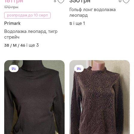
161 грн
350 грн
5
0
170 грн
Гольф лонг водолазка
леопард
розпродаж до 10 серп
Primark
і ще
1
S
Водолазка леопард, тигр
стрейч
і ще
3
38 / M / 46