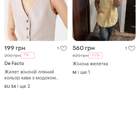
199 грн
560 грн
1
1
-1%
-10%
200 грн
620 грн
De Facto
Жіноча желетка
Жилет жіночій лляний
і ще
1
M
кольор кава з модоком
defacto
і ще
2
EU 34