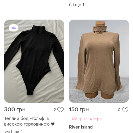
і ще
1
S
300 грн
150 грн
2
0
Теплий боді-гольф із
135 грн з 14 серп
високою горловиною 🖤
River Island
і ще
1
ХS