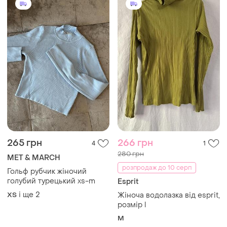
265 грн
266 грн
4
1
280 грн
MET & MARCH
розпродаж до 10 серп
Гольф рубчик жіночий
голубий турецький xs-m
Esprit
і ще
2
ХS
Жіноча водолазка від esprit,
розмір l
M