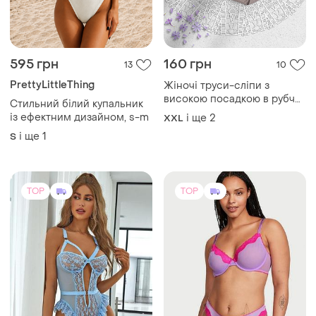
595 грн
160 грн
13
10
PrettyLittleThing
Жіночі труси-сліпи з
високою посадкою в рубчик
Стильний білий купальник
2xl-3xl-4xl
із ефектним дизайном, s-m
і ще
2
XXL
і ще
1
S
TOP
TOP