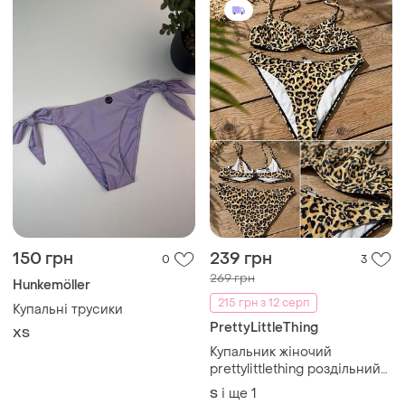
150 грн
239 грн
0
3
269 грн
Hunkemöller
215 грн з 12 серп
Купальні трусики
PrettyLittleThing
ХS
Купальник жіночий
prettylittlething роздільний
купальник в лео принт