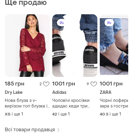
Ще продаю
185 грн
1001 грн
1001 грн
2
9
Dry Lake
Adidas
ZARA
Нова блуза з v-
Чоловічі кросівки
Чорні лофери т
вирізом топ блузка із
адидас кеди три
зара з гострим
широкими рукавами
смужки оригінал від
носком на низ
і ще
1
і ще
1
і ще
1
ХS
42
40.5
adidas
ходу від zara
Всі товари продавця