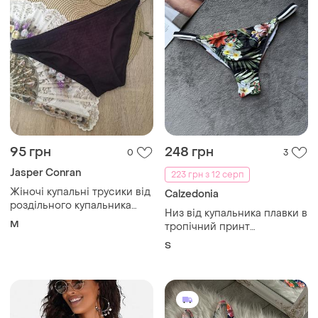
95 грн
248 грн
0
3
Jasper Conran
223 грн з 12 серп
Жіночі купальні трусики від
Calzedonia
роздільного купальника
Низ від купальника плавки в
розміру m
M
тропічний принт
бразиліана безшовні
S
мікрофібра