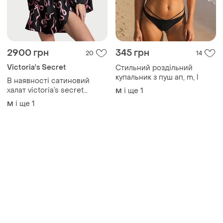
2900 грн
345 грн
20
14
Victoria's Secret
Стильний роздільний
купальник з пуш ап, m, l
В наявності сатиновий
халат victoria’s secret
і ще
1
M
оригінал
і ще
1
M