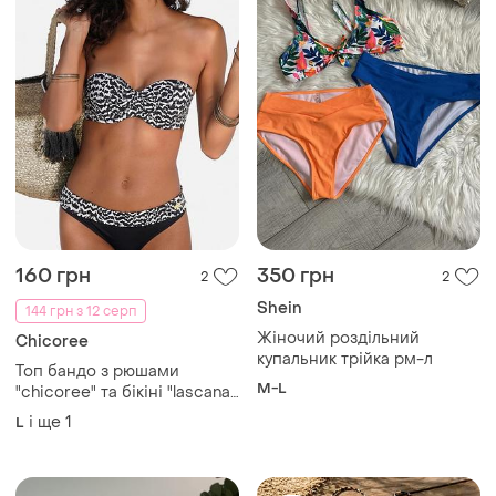
160 грн
350 грн
2
2
Shein
144 грн з 12 серп
Жіночий роздільний
Chicoree
купальник трійка рм-л
Топ бандо з рюшами
M-L
"chicoree" та бікіні "lascana"
з принтом "леопард" на
і ще
1
L
поясі