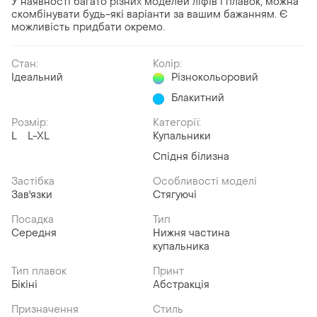
У наявності багато різних моделей ліфів і плавок, можна
скомбінувати будь-які варіанти за вашим бажанням. Є
можливість придбати окремо.
Стан:
Колір:
Ідеальний
Різнокольоровий
Блакитний
Розмір:
Категорії:
L
L-XL
Купальники
Спідня білизна
Застібка
Особливості моделі
Зав'язки
Стягуючі
Посадка
Тип
Середня
Нижня частина
купальника
Тип плавок
Принт
Бікіні
Абстракція
Призначення
Стиль