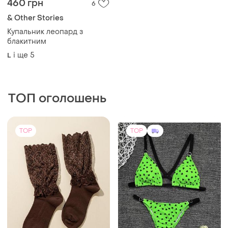
460 грн
6
& Other Stories
Купальник леопард з
блакитним
і ще
5
L
ТОП оголошень
TOP
TOP