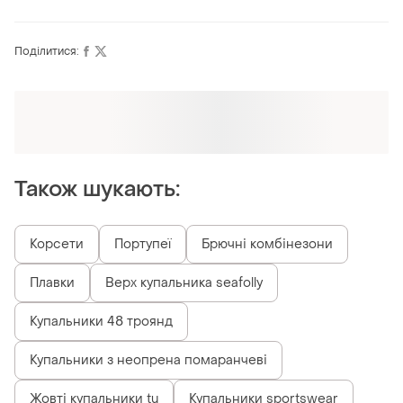
Поділитися:
Оформлюйте підписку SMART
Отримайте замовлення з безкоштовною
доставкою
Також шукають:
Корсети
Портупеї
Брючні комбінезони
Плавки
Верх купальника seafolly
Купальники 48 троянд
Купальники з неопрена помаранчеві