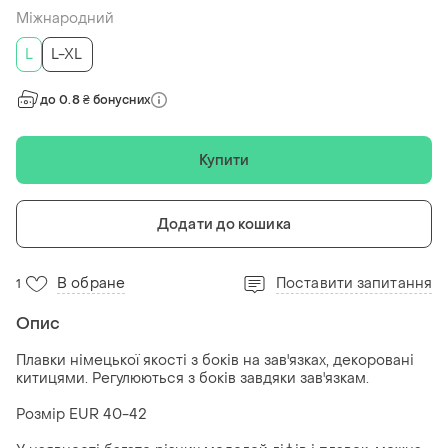
Міжнародний
L
L-XL
до 0.8 ₴ бонусних
Купити
Додати до кошика
В обране
Поставити запитання
1
Опис
Плавки німецької якості з боків на зав'язках, декоровані
китицями. Регулюються з боків завдяки зав'язкам.
Розмір EUR 40-42