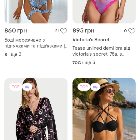
860 грн
895 грн
21
0
Victoria's Secret
Боді мереживне з
підтяжками та підв'язками |
Tease unlined demi bra від
жіноча еротична білизна
victoria's secret, 75в. в
і ще
3
S
наявності
і ще
3
70C
TOP
TOP