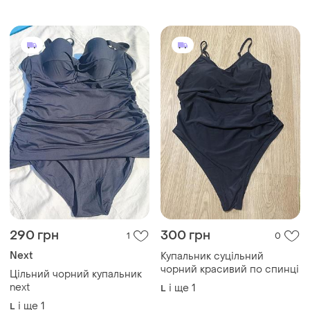
і ще
1
S
10/38
290 грн
300 грн
1
0
Next
Купальник суцільний
чорний красивий по спинці
Цільний чорний купальник
next
і ще
1
L