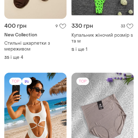
400 грн
330 грн
9
33
New Collection
Купальник жіночий розмір s
та м
Стильні шкарпетки з
мереживом
і ще
1
S
і ще
4
35
TOP
TOP