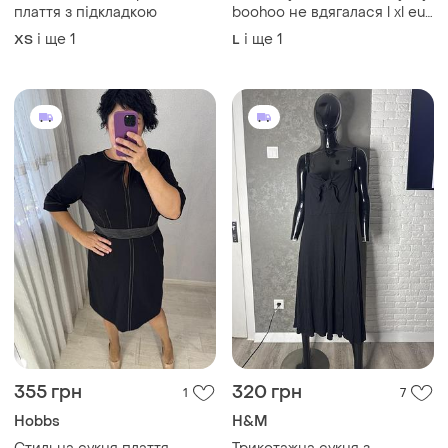
плаття з підкладкою
boohoo не вдягалася l xl eur
44 uk 16
і ще
1
і ще
1
ХS
L
355 грн
320 грн
1
7
Hobbs
H&M