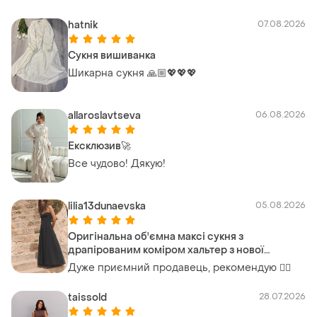
hatnik
07.08.2026
Сукня вишиванка
Шикарна сукня 🙏🏼💖💖💖
allaroslavtseva
06.08.2026
Ексклюзив🚀
Все чудово! Дякую!
lilia13dunaevska
05.08.2026
Оригінальна об'ємна максі сукня з
драпірованим коміром хальтер з нової
колекції zara new original.
Дуже приємний продавець, рекомендую 👍🏼
taissold
28.07.2026