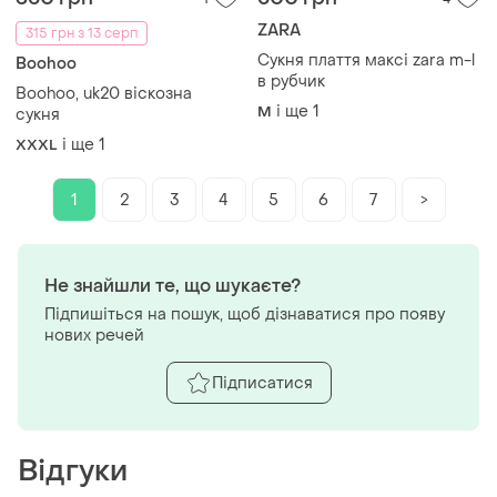
ZARA
315 грн з 13 серп
Сукня плаття максі zara m-l
Boohoo
в рубчик
Boohoo, uk20 віскозна
і ще
1
M
сукня
і ще
1
XXXL
1
2
3
4
5
6
7
>
Не знайшли те, що шукаєте?
Підпишіться на пошук, щоб дізнаватися про появу
нових речей
Підписатися
Відгуки