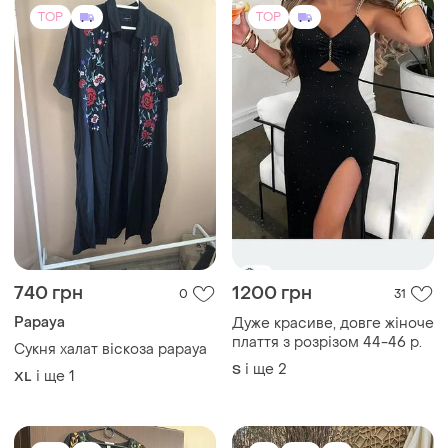
TOP
TOP
740 грн
1200 грн
0
31
Papaya
Дуже красиве, довге жіноче
плаття з розрізом 44-46 р.
Сукня халат віскоза papaya
і ще
2
S
і ще
1
XL