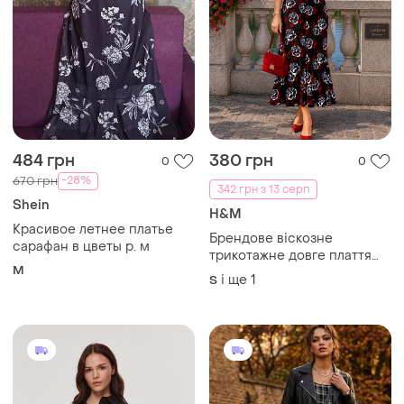
484 грн
380 грн
0
0
-28%
670 грн
342 грн з 13 серп
Shein
H&M
Красивое летнее платье
Брендове віскозне
сарафан в цветы р. м
трикотажне довге плаття
M
платье сукня
і ще
1
S