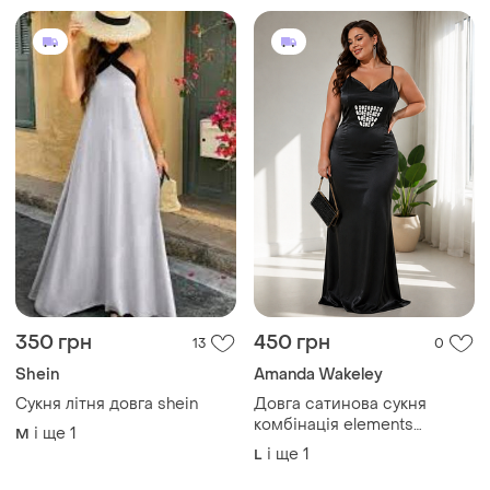
350 грн
450 грн
13
0
Shein
Amanda Wakeley
Сукня літня довга shein
Довга сатинова сукня
комбінація elements
і ще
1
M
amanda wakeley
і ще
1
L