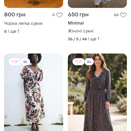
800 грн
650 грн
0
66
Minimal
Чорна легка сукня
Жіночі сукні
і ще
1
S
і ще
1
36 / S / 44
TOP
TOP