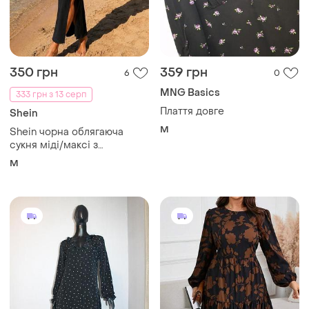
350 грн
359 грн
6
0
MNG Basics
333 грн з 13 серп
Плаття довге
Shein
M
Shein чорна облягаюча
сукня міді/максі з
декоративними боковими
M
вирізами | розмір m (eu 38)