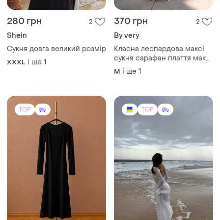
280 грн
370 грн
2
2
Shein
By very
Сукня довга великий розмір
Класна леопардова максі
сукня сарафан плаття максі
і ще
1
XXXL
довга віскоза натуральна
і ще
1
M
легка широкі рукава
декольте зручна
TOP
TOP