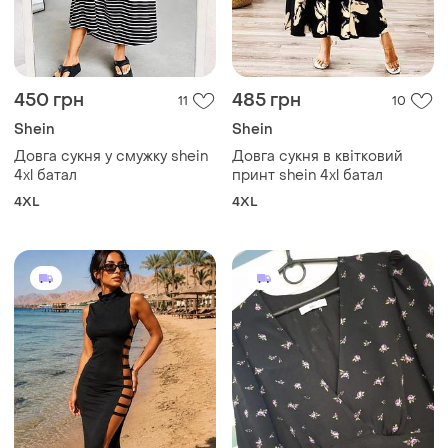
450 грн
485 грн
11
10
Shein
Shein
Довга сукня у смужку shein
Довга сукня в квітковий
4xl батал
принт shein 4xl батал
4XL
4XL