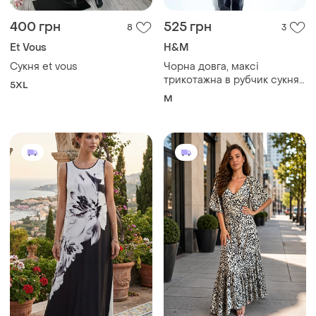
400 грн
525 грн
8
3
Et Vous
H&M
Сукня et vous
Чорна довга, максі
трикотажна в рубчик сукня
5XL
плаття комір стійка, довгий
M
рукав, розрізи на рукавах та
внизу ззаду