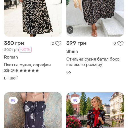
350 грн
399 грн
2
0
-30%
500 грн
Shein
Roman
Стильна сукня батал бохо
великого розміру
Плаття, сукня, сарафан
жіноче 🔥🔥🔥🔥🔥
56
і ще
1
L