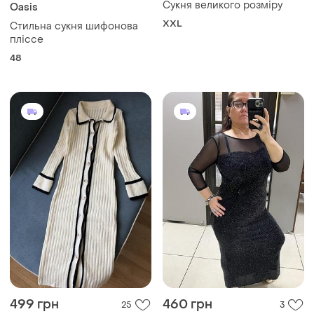
Сукня великого розміру
Oasis
XXL
Стильна сукня шифонова
пліссе
48
499 грн
460 грн
25
3