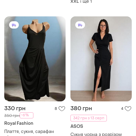
і ще
1
XXL
330 грн
380 грн
8
4
-6%
350 грн
342 грн з 13 серп
Royal Fashion
ASOS
Плаття, сукня, сарафан
Сукня чорна з розрізом