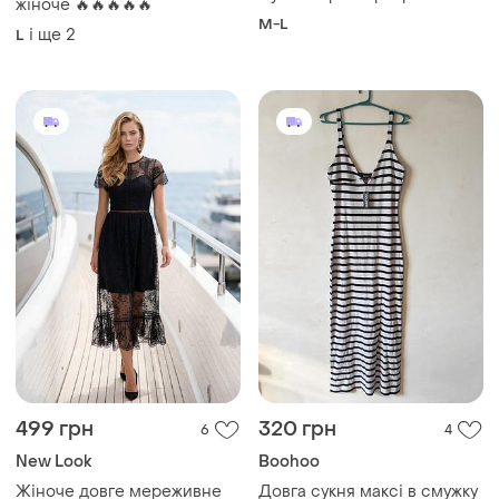
жіноче 🔥🔥🔥🔥🔥
M-L
і ще
2
L
499 грн
320 грн
6
4
New Look
Boohoo
Жіноче довге мереживне
Довга сукня максі в смужку