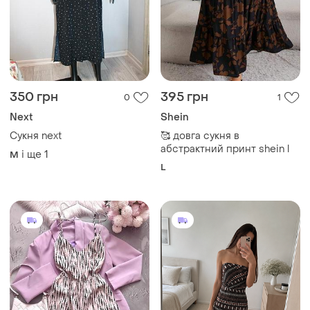
350 грн
395 грн
0
1
Next
Shein
Сукня next
🥰 довга сукня в
абстрактний принт shein l
і ще
1
M
L