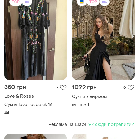
TOP
TOP
350 грн
1099 грн
7
6
Love & Roses
Сукня з вирізом
Сукня love roses uk 16
і ще
1
M
44
Реклама на Шафі.
Як сюди потрапити?