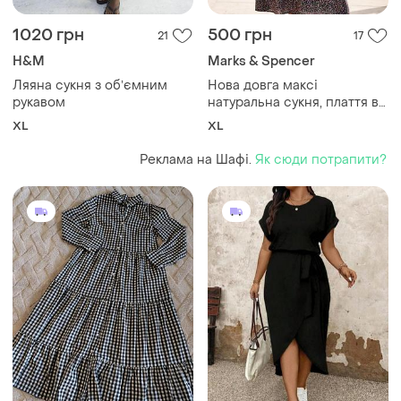
1020 грн
500 грн
21
17
H&M
Marks & Spencer
Ляяна сукня з обʼємним
Нова довга максі
рукавом
натуральна сукня, плаття в
мілку квіточку, m&s.
XL
XL
Реклама на Шафі.
Як сюди потрапити?