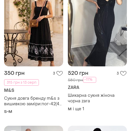
350 грн
520 грн
3
3
-11%
580 грн
315 грн з 13 серп
ZARA
M&S
Шикарна сукня жіноча
Сукня довга бренду m&s з
чорна zara
вишивкою заміри:пог-42(45)
і ще
1
M
см,пот-36 см , довжина
S-M
виробу -127 см.