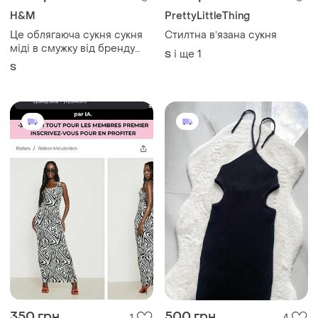
H&M
PrettyLittleThing
Це облягаюча сукня сукня
Стилтна вʼязана сукня
міді в смужку від бренду
і ще
1
S
h&m з глибоким вирізом.
S
350 грн
500 грн
1
4