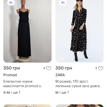
350 грн
350 грн
4
3
Promod
ZARA
Елегантне чорне
М розмір, 170 зріст,
максіплаття promod з
легенька сукня zara довга
відкритою спиною
максі натуральна тканина
і ще
1
і ще
1
S-M
M
віскоза, з кишенями