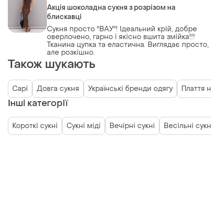
Акція шоколадна сукня з розрізом на
блискавці
Сукня просто "ВАУ"! Ідеальний крій, добре
оверлочено, гарно і якісно вшита змійка!!!
Тканина цупка та еластична. Виглядає просто,
але розкішно.
Також шукають
Сарі
Довга сукня
Українські бренди одягу
Плаття на
Інші категорії
Короткі сукні
Сукні міді
Вечірні сукні
Весільні сукні