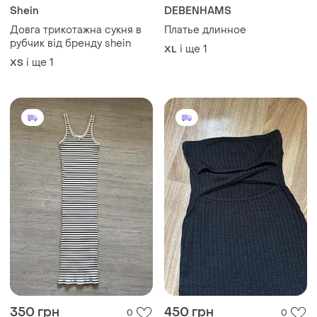
Shein
DEBENHAMS
Довга трикотажна сукня в
Платье длинное
рубчик від бренду shein
і ще
1
XL
і ще
1
ХS
350 грн
450 грн
0
0