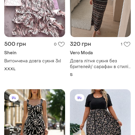
500 грн
320 грн
0
1
Shein
Vero Moda
Витончена довга сукня 3xl
Довга літня сукня без
брителей/ сарафан в стилі
XXXL
бохо
S