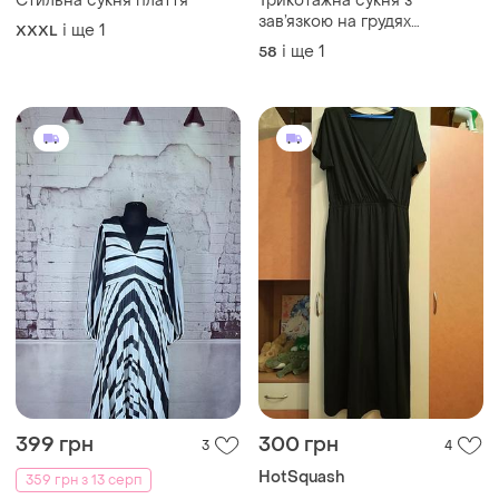
Стильна сукня плаття
Трикотажна сукня з
зав’язкою на грудях
і ще
1
XXXL
великого рощиіру батал
і ще
1
58
h&m, xxxxxl 58р
399 грн
300 грн
3
4
HotSquash
359 грн з 13 серп