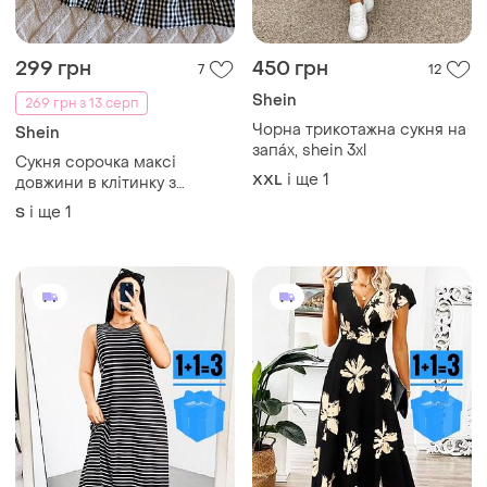
299 грн
450 грн
7
12
Shein
269 грн з 13 серп
Чорна трикотажна сукня на
Shein
запáх, shein 3xl
Сукня сорочка максі
і ще
1
XXL
довжини в клітинку з
довгим рукавом жіноча
і ще
1
S