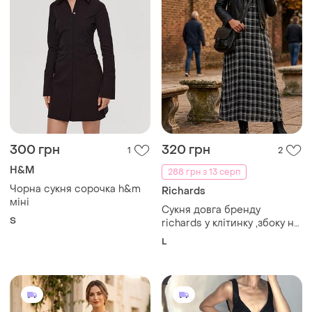
300 грн
320 грн
1
2
H&M
288 грн з 13 серп
Чорна сукня сорочка h&m
Richards
міні
Сукня довга бренду
S
richards у клітинку ,збоку на
гудзиках заміри:пог-48(52)
L
см,пот-41(45) см , довжина
виробу -127 см.