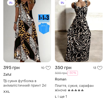
395 грн
350 грн
10
13
-30%
500 грн
Zaful
Roman
🥰 сукня футболка в
анімалістичний принт 2xl
Плаття, сукня, сарафан
жіноче 🔥🔥🔥🔥🔥
XXL
і ще
1
L