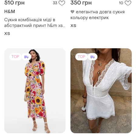
510 грн
350 грн
33
10
H&M
💙 елегантна довга сукня
кольору електрик
Сукня комбінація міді в
абстрактний принт h&m xs
ХS
розміру
ХS
TOP
TOP