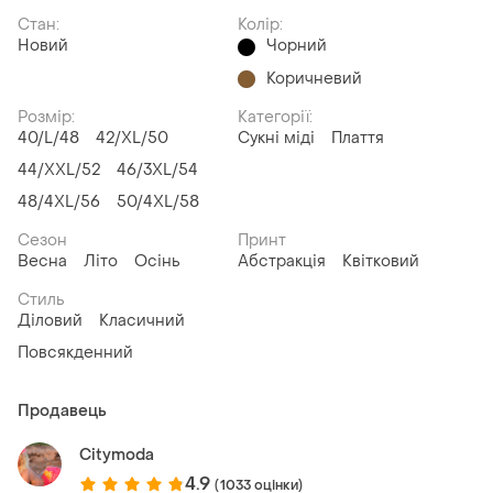
Стан:
Колір:
Новий
Чорний
Коричневий
Розмір:
Категорії:
40/L/48
42/XL/50
Сукні міді
Плаття
44/XXL/52
46/3XL/54
48/4XL/56
50/4XL/58
Сезон
Принт
Весна
Літо
Осінь
Абстракція
Квітковий
Стиль
Діловий
Класичний
Повсякденний
Продавець
Citymoda
4.9
(1033 оцінки)