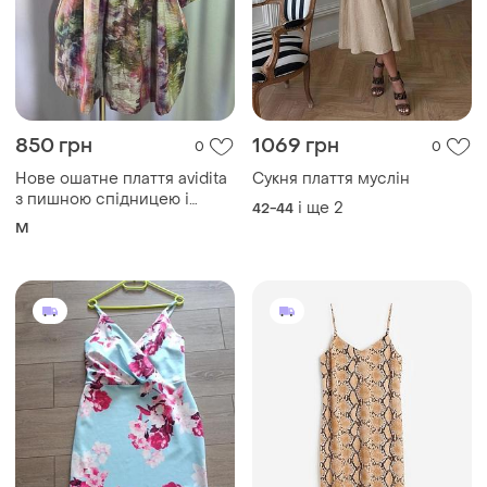
850 грн
1069 грн
0
0
Нове ошатне плаття avidita
Сукня плаття муслін
з пишною спідницею і
і ще
2
42-44
кристалами
M