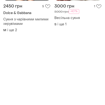
2450 грн
3000 грн
5
1
-40%
5000 грн
Dolce & Gabbana
Весільна сукня
Сукня з чарівними милими
херувімами
і ще
1
S
і ще
2
M