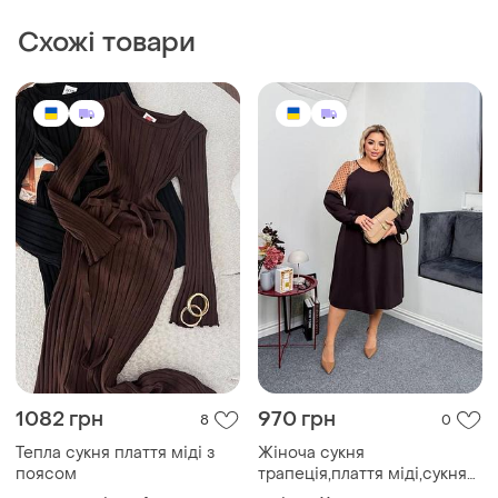
Схожі товари
1082 грн
970 грн
8
0
Тепла сукня плаття міді з
Жіноча сукня
поясом
трапеція,плаття міді,сукня
міді