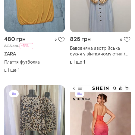
480 грн
825 грн
3
6
-5%
505 грн
Бавовняна австрійська
ZARA
сукня у вінтажному стилі/
плаття міді на гудзиках
Плаття футболка
і ще
1
L
і ще
1
L