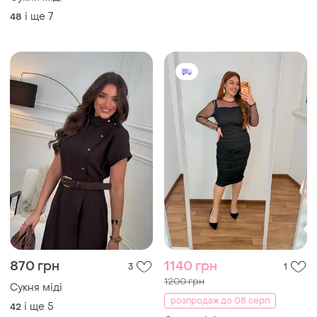
і ще
7
48
870 грн
1140 грн
3
1
1200 грн
Сукня міді
розпродаж до 08 серп
і ще
5
42