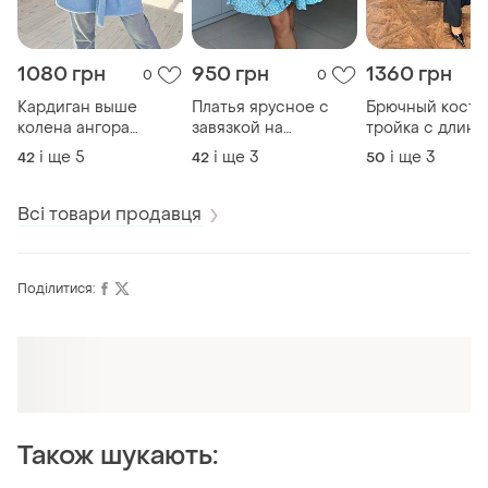
1080 грн
950 грн
1360 грн
0
0
Кардиган выше
Платья ярусное с
Брючный кост
колена ангора
завязкой на
тройка с длин
травка альпака 42-52
декольте
кардиганом 50
і ще
5
і ще
3
і ще
3
42
42
50
р-р
р-р
Всі товари продавця
Поділитися:
Також шукають: