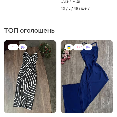
Сукня міді
і ще
7
40 / L / 48
ТОП оголошень
TOP
TOP