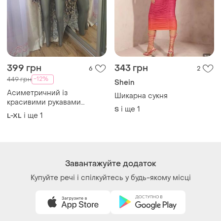
399 грн
343 грн
6
2
-12%
449 грн
Shein
Асиметричний із
Шикарна сукня
красивими рукавами
і ще
1
S
блузон, туніка
і ще
1
L-XL
Завантажуйте додаток
Купуйте речі і спілкуйтесь у будь-якому місці