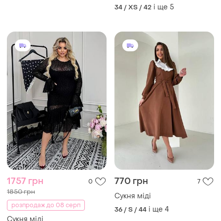
і ще
5
34 / XS / 42
1757 грн
770 грн
0
7
1850 грн
Сукня міді
розпродаж до 08 серп
і ще
4
36 / S / 44
Сукня міді