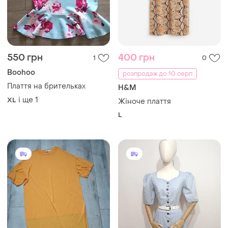
550 грн
400 грн
1
0
Boohoo
розпродаж до 10 серп
Плаття на брительках
H&M
і ще
1
XL
Жіноче плаття
L