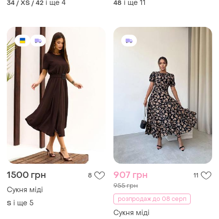
і ще
4
і ще
11
34 / XS / 42
48
1500 грн
907 грн
8
11
955 грн
Сукня міді
розпродаж до 08 серп
і ще
5
S
Сукня міді