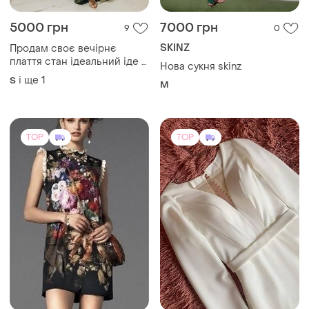
5000 грн
7000 грн
9
0
SKINZ
Продам своє вечірнє
плаття стан ідеальний іде з
Нова сукня skinz
корсетом які підкреслює
і ще
1
S
M
фігуру продаю за пів ціни
TOP
TOP