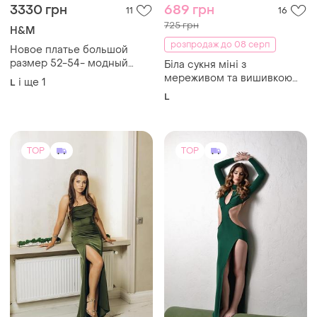
3330 грн
689 грн
11
16
725 грн
H&M
розпродаж до 08 серп
Новое платье большой
размер 52-54- модный
Біла сукня міні з
фасон батист бренд h&m
мереживом та вишивкою
і ще
1
L
рішельє, літня романтична
L
сукня з v-подібним
декольте
TOP
TOP