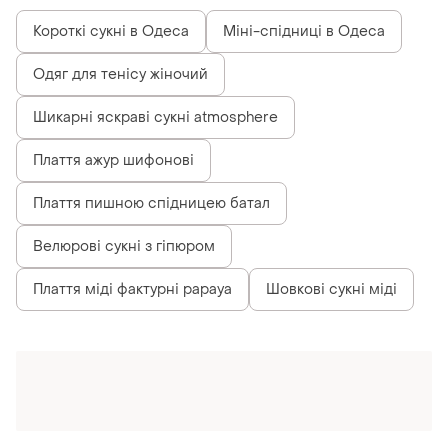
Короткі сукні в Одеса
Міні-спідниці в Одеса
Одяг для тенісу жіночий
Шикарні яскраві сукні atmosphere
Плаття ажур шифонові
Плаття пишною спідницею батал
Велюрові сукні з гіпюром
Плаття міді фактурні papaya
Шовкові сукні міді