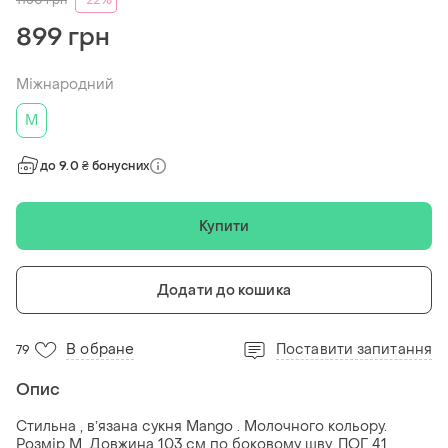
1150
грн
-22%
899 грн
Міжнародний
M
до 9.0 ₴ бонусних
Купити
Додати до кошика
В обране
Поставити запитання
79
Опис
Стильна , вʼязана сукня Mango . Молочного кольору.
Розмір М. Довжина 103 см по боковому шву. ПОГ 41