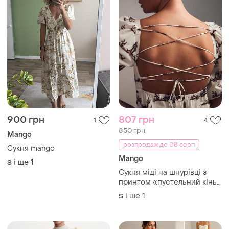
і ще
1
S
1590 грн
646 грн
1
2
680 грн
-21%
1990 грн
Mango
розпродаж до 08 серп
Сукня mango кроше
Mango