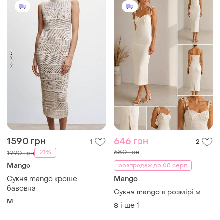
бавовна
Сукня mango в розмірі м
M
і ще
1
S
ТОП оголошень
TOP
TOP