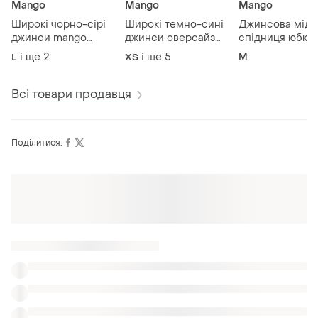
Mango
Mango
Mango
Широкі чорно-сірі
Широкі темно-сині
Джинсова міді
джинси mango
джинси оверсайз
спідниця юбка
оверсайз вайд лег
рівні прямі палаццо
блакитна mang
і ще
2
і ще
5
M
L
XS
середня посадка
mango висока
посадка
Всі товари продавця
Поділитися:
Також шукають:
Короткі сукні в Хмельницький