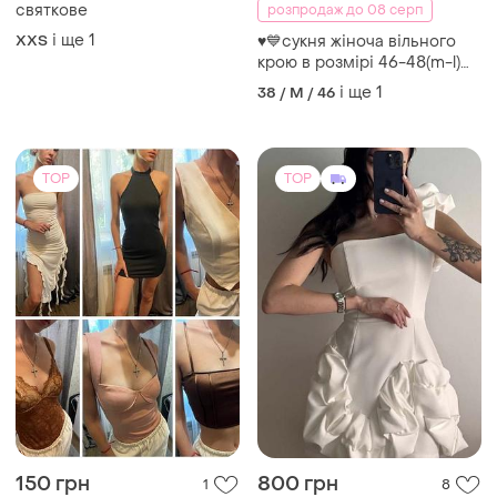
150 грн
800 грн
1
8
-12%
900 грн
ZARA
Дівчатка плаття нове з
Продам стильні
бірочкою розмір м
речі(недорого). пишіть в
інст. _lizzaveta___
M
і ще
1
ХS