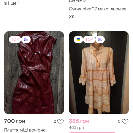
700 грн
385 грн
2
0
405 грн
Плаття міді вечірнє
святкове
розпродаж до 08 серп
і ще
1
XХS
♥️💙сукня жіноча вільного
крою в розмірі 46-48(m-l)💛
💙
і ще
1
38 / M / 46
TOP
TOP