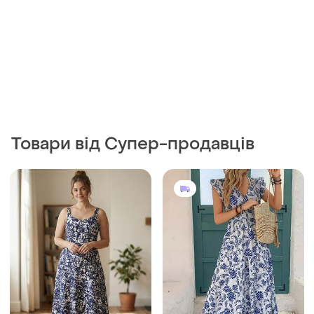
180 грн
395 грн
2
12
-10%
200 грн
Shein
BM Collection
Класна сукня shein розмір
xl
Красива міді сукня сарафан
в натуральному складі від
XXL
bm collection
і ще
1
L