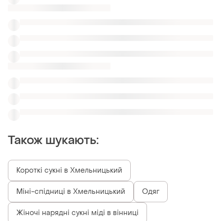
Міні-спідниці в Хмельницький
Одяг
Жіночі нарядні сукні міді в вінниці
Плаття міді для вагітних в ужгороді
Marc Cain сукні шовкові
Сукні фатинові 48
Missguided сукні barbie
Лаймові сарафани
Схожі товари