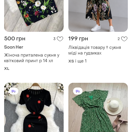
1400 грн
300 грн
0
1
Нова жіноча гарна літня
Легенька сукня з воланами
сукня трикотажна чорна в
і ще
1
S
червоні квіти
і ще
2
ХS
Завантажуйте додаток
Купуйте речі і спілкуйтесь у будь-якому місці