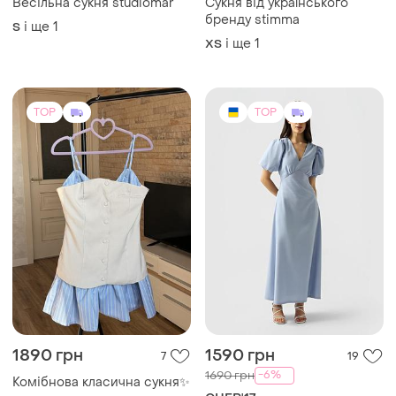
1890 грн
1590 грн
7
19
-6%
1690 грн
Комібнова класична сукня✨
CHER'17
і ще
1
S
Сукня cher’17 максі льон xs
ХS
TOP
TOP