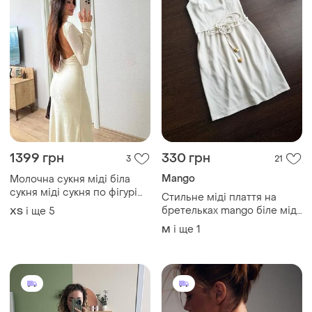
900 грн
807 грн
1
4
850 грн
Mango
розпродаж до 08 серп
Сукня mango
Mango
і ще
1
S
Сукня міді на шнурівці з
принтом «пустельний кінь»
mango