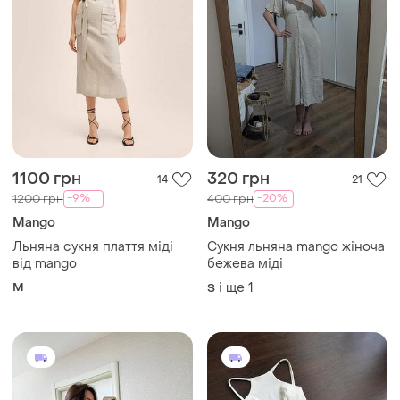
1399 грн
330 грн
3
21
Mango
Молочна сукня міді біла
сукня міді сукня по фігурі
Стильне міді плаття на
сукня з відкритою спинкою
бретельках mango біле міді
і ще
5
ХS
облягаюча сукня
сукня з кишенями літня
і ще
1
M
трикотажна сукня
сукня