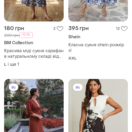
875 грн
550 грн
1
2
ZARA
Lipsy
Плаття zara
Шикарна сукня футляр біла
з чорним у квітковий принт,
S
lipsy long 14 розмір
і ще
1
38