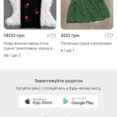
Як це працює?
Україна, 02121, місто Київ, Харківське шосе, будинок
201-203, літера 4Г
Політика конфіденційності
Договір-оферта
Контакти
Ми у соц.мережах
Речі за кліком серця. Всі права захищені
© 2026
Shafa.ua