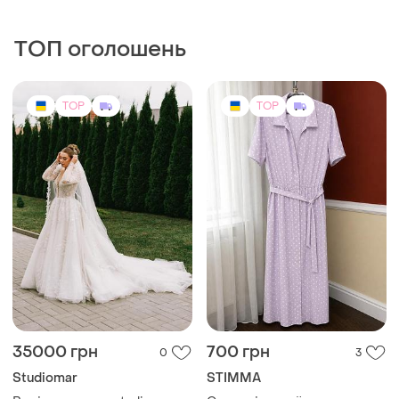
35000 грн
700 грн
0
3
Studiomar
STIMMA
Весільна сукня studiomar
Сукня від українського
бренду stimma
і ще
1
S
і ще
1
ХS
TOP
TOP