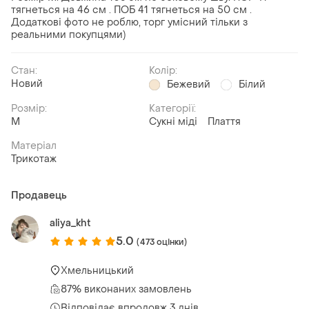
тягнеться на 46 см . ПОБ 41 тягнеться на 50 см .
Додаткові фото не роблю, торг умісний тільки з
реальними покупцями)
Стан:
Колір:
Новий
Бежевий
Білий
Розмір:
Категорії:
M
Сукні міді
Плаття
Матеріал
Трикотаж
Продавець
aliya_kht
5.0
(473 оцінки)
Хмельницький
87% виконаних замовлень
Відповідає впродовж 3 днів