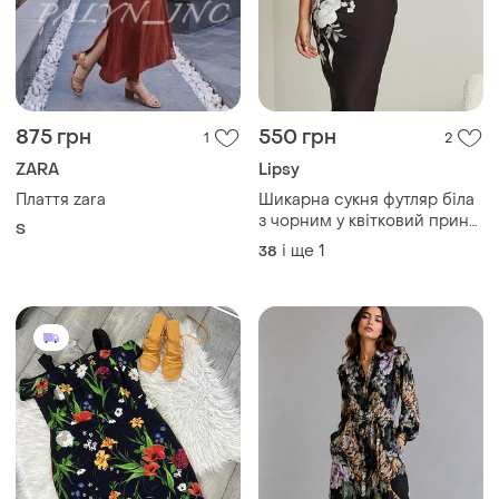
500 грн
199 грн
3
2
Soon Her
Ліквідація товару ‼️ сукня
міді на гудзиках
Жіноча приталена сукня у
квітковий принт р 14 хл
і ще
1
ХS
XL