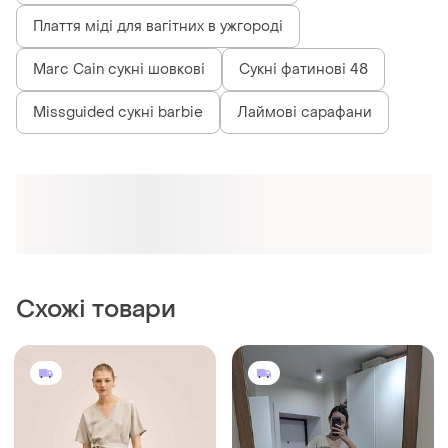
1100 грн
320 грн
14
21
-9%
-20%
1200 грн
400 грн
Mango
Mango
Льняна сукня плаття міді
Сукня льняна mango жіноча
від mango
бежева міді
M
і ще
1
S