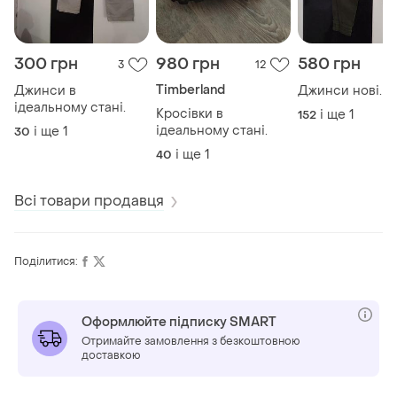
300 грн
980 грн
580 грн
3
12
Timberland
Джинси в
Джинси нові.
ідеальному стані.
Кросівки в
і ще
1
152
ідеальному стані.
і ще
1
30
і ще
1
40
Всі товари продавця
Поділитися:
Оформлюйте підписку SMART
Отримайте замовлення з безкоштовною
доставкою