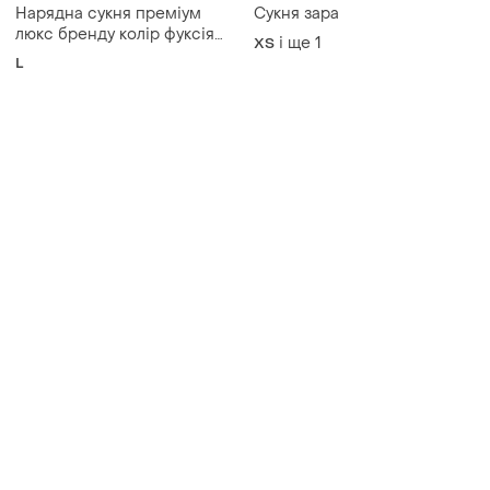
Нарядна сукня преміум
Сукня зара
люкс бренду колір фуксія
і ще
1
ХS
фірмова сукня
L