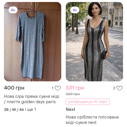
400 грн
531 грн
1
2
559 грн
Нова сіра пряма сукня міді
/ плаття golden days paris.
розпродаж до 10 серп
і ще
1
Next
38 / M / 46
Нова срібляста плісована
міді-сукня next