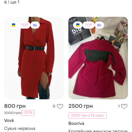
і ще
1
S
TOP
TOP
800 грн
2500 грн
0
1
-20%
1000 грн
2250 грн з 13 серп
Vovk
Booriva
Сукня червона
Крутейшее женское тёплое