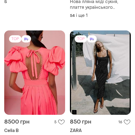
Нова лляна міді сукня,
S
плаття українського
виробництва, великий
і ще
1
54
розмір, батал.
TOP
TOP
8500 грн
850 грн
5
16
Celia B
ZARA