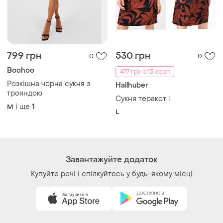
799 грн
530 грн
0
0
Boohoo
477 грн з 13 серп
Розкішна чорна сукня з
Hallhuber
трояндою
Сукня теракот l
і ще
1
M
L
Завантажуйте додаток
Купуйте речі і спілкуйтесь у будь-якому місці