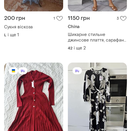
200 грн
1150 грн
1
3
China
Сукня віскоза
Шикарне стильне
і ще
1
L
джинсове плаття, сарафан,
бавовна 100%, р. m, наш
і ще
2
42
42-46, синій