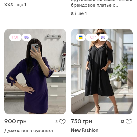
і ще
1
XХS
брендовое платье с
бахромой на спине ❤️‍🔥
і ще
1
S
TOP
TOP
900 грн
750 грн
3
13
New Fashion
Дуже класна суконька