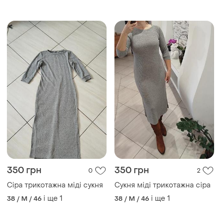
350 грн
350 грн
0
2
Сіра трикотажна міді сукня
Сукня міді трикотажна сіра
і ще
1
і ще
1
38 / M / 46
38 / M / 46