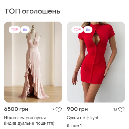
ТОП оголошень
TOP
TOP
6500 грн
900 грн
7
13
Ніжна вечірня сукня
Сукня по фігурі
(індивідуальне пошиття)
і ще
1
S