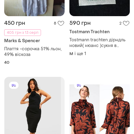
450 грн
590 грн
8
2
Tostmann Trachten
405 грн з 13 серп
Tostmann trachten дірндль
Marks & Spencer
новий( нюанс )сукня в
Плаття -сорочка 51% льон,
комплекті з рідним
і ще
1
M
49% віскоза
фартушком австрійський
40
етно-одяг з бавовни