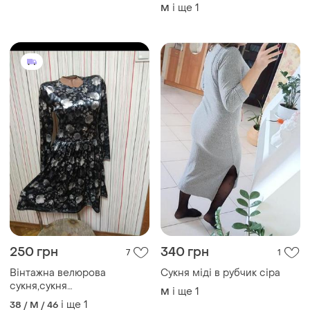
і ще
1
M
250 грн
340 грн
7
1
Вінтажна велюрова
Сукня міді в рубчик сіра
сукня,сукня
і ще
1
M
велюрова,плаття велюр міді
і ще
1
38 / M / 46