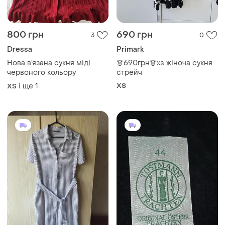
800 грн
690 грн
3
0
Dressa
Primark
Нова в’язана сукня міді
👗690грн👗xs жіноча сукня
червоного кольору
стрейч
і ще
1
ХS
ХS