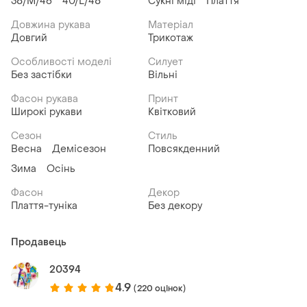
38/M/46
40/L/48
Сукні міді
Плаття
Довжина рукава
Матеріал
Довгий
Трикотаж
Особливості моделі
Силует
Без застібки
Вільні
Фасон рукава
Принт
Широкі рукави
Квітковий
Сезон
Стиль
Весна
Демісезон
Повсякденний
Зима
Осінь
Фасон
Декор
Плаття-туніка
Без декору
Продавець
20394
4.9
(220 оцінок)