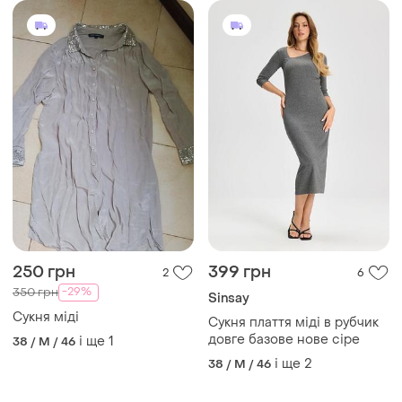
250 грн
399 грн
2
6
-29%
350 грн
Sinsay
Сукня міді
Сукня плаття міді в рубчик
довге базове нове сіре
і ще
1
38 / M / 46
і ще
2
38 / M / 46