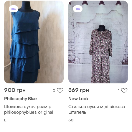
900 грн
369 грн
0
1
Philosophy Blue
New Look
Шовкова сукня розмір l
Стильна сукня міді віскоза
philosophyblues original
штапель
L
50