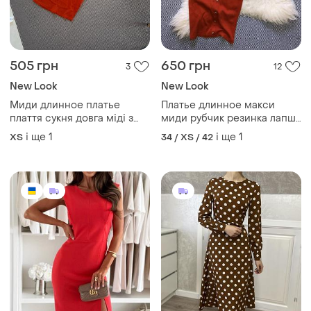
New Look
New Look
Миди длинное платье
Платье длинное макси
плаття сукня довга міді з
миди рубчик резинка лапша
бретельками бретели
в обтяжку по фигуре
і ще
1
і ще
1
ХS
34 / XS / 42
бретелі в рубчик обтяжку
облипку
1200 грн
365 грн
2
5