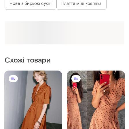
Нове з биркою сукні
Плаття міді kosmika
Схожі товари
1300 грн
2250 грн
16
2