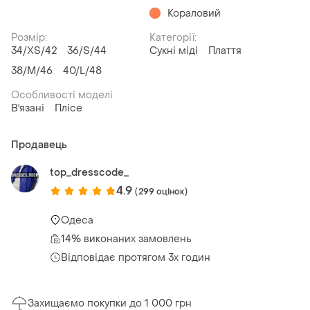
Кораловий
Розмір:
Категорії:
34/XS/42
36/S/44
Сукні міді
Плаття
38/M/46
40/L/48
Особливості моделі
В'язані
Плісе
Продавець
top_dresscode_
4.9
(299 оцінок)
Одеса
14% виконаних замовлень
Відповідає протягом 3х годин
Захищаємо покупки до 1 000 грн