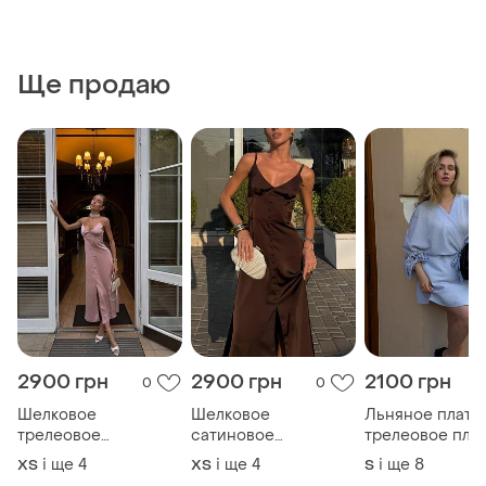
Ще продаю
2900 грн
2900 грн
2100 грн
0
0
Шелковое
Шелковое
Льняное плать
трелеовое
сатиновое
трелеовое пла
сатиновое платье
трендовое платье на
кимоно на запа
і ще
4
і ще
4
і ще
8
ХS
ХS
S
комбинация на
бретелях платье
котон