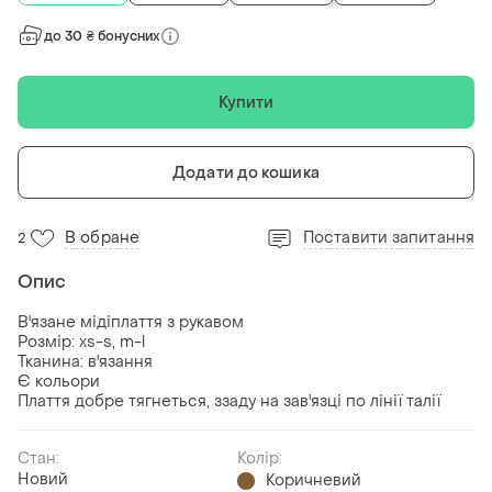
до 30 ₴ бонусних
Купити
Додати до кошика
В обране
Поставити запитання
2
Опис
В'язане мідіплаття з рукавом
Розмір: xs-s, m-l
Тканина: в'язання
Є кольори
Плаття добре тягнеться, ззаду на зав'язці по лінії талії
Стан:
Колір:
Новий
Коричневий