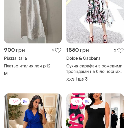
900 грн
1850 грн
4
2
Piazza Italia
Dolce & Gabbana
Платье италия лен р.12
Сукня сарафан з рожевими
трояндами на біло чорних
M
смужках
і ще
3
XХS
TOP
TOP