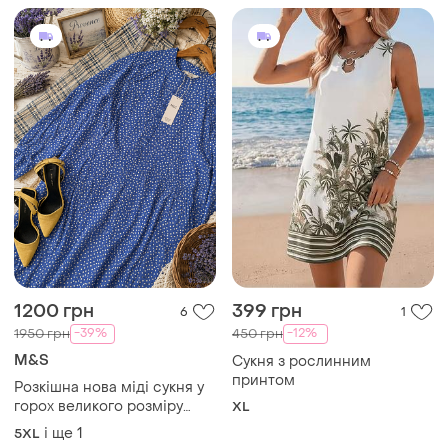
1200 грн
399 грн
6
1
-39%
-12%
1950 грн
450 грн
M&S
Сукня з рослинним
принтом
Розкішна нова міді сукня у
горох великого розміру
XL
батал
і ще
1
5XL
Завантажуйте додаток