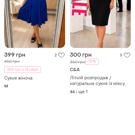
399 грн
300 грн
2
5
450 грн
-15%
350 грн
C&A
359 грн з 13 серп
Літній розпродаж /
Сукня жіноча
натуральна сукня із міксу
M
бавовни і льону вкликого
і ще
1
44
розміру