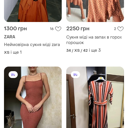
ZARA
Сукня міді на запах в горох
горошок
Неймовірна сукня міді zara
і ще
3
34 / XS / 42
і ще
1
ХS
372 грн
379 грн
25
0