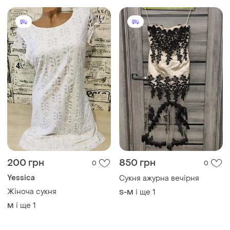
200 грн
850 грн
0
0
Yessica
Сукня ажурна вечірня
Жіноча сукня
і ще
1
S-M
і ще
1
M