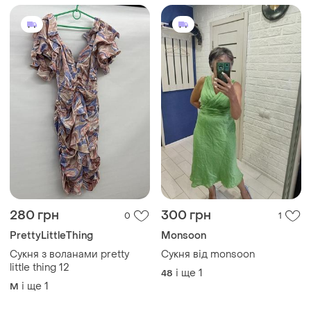
280 грн
300 грн
0
1
PrettyLittleThing
Monsoon
Сукня з воланами pretty
Сукня від monsoon
little thing 12
і ще
1
48
і ще
1
M