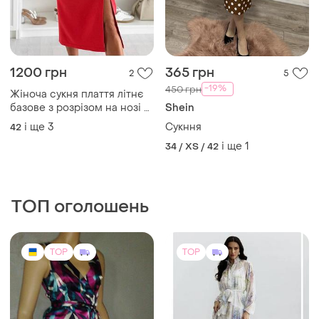
-19%
450 грн
Жіноча сукня плаття літнє
базове з розрізом на нозі -
Shein
футляр пісочна коралова
і ще
3
Сукння
42
міді
і ще
1
34 / XS / 42
ТОП оголошень
TOP
TOP