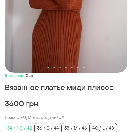
В наявності
3 шт
Вязанное платье миди плиссе
3600 грн
Розмір EU/Міжнародний/UA
34 / XS / 42
36 / S / 44
38 / M / 46
40 / L / 48