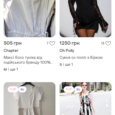
505 грн
1250 грн
7
13
Chapter
Oh Polly
Максі бохо туніка від
Сукня ох поллі з біркою
індійського бренду 100%
і ще
1
S
котон
і ще
1
M
TOP
TOP