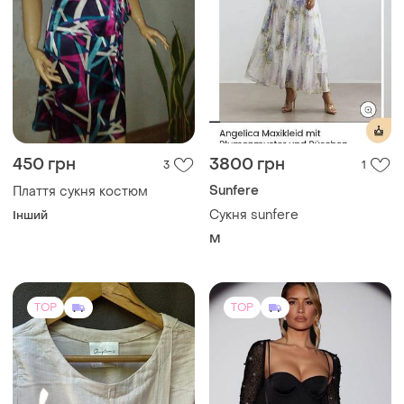
450 грн
3800 грн
3
1
Sunfere
Плаття сукня костюм
Сукня sunfere
Інший
M
TOP
TOP