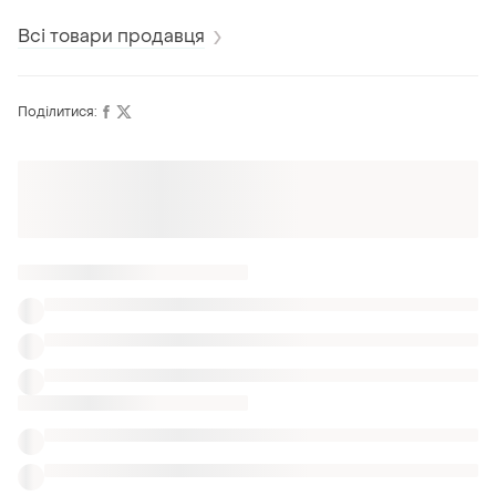
бретелях
комбинация
Всі товари продавця
Поділитися:
Оформлюйте підписку SMART
Отримайте замовлення з безкоштовною
доставкою