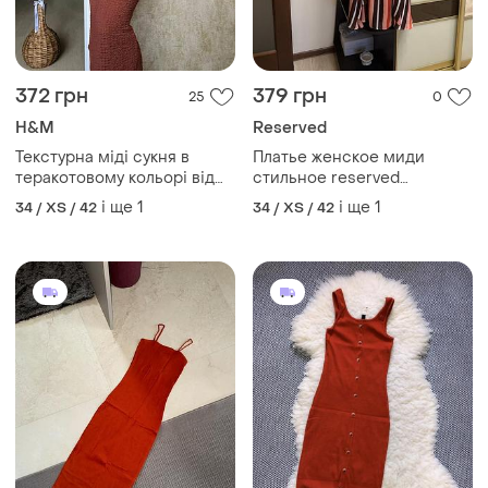
H&M
Reserved
Текстурна міді сукня в
Платье женское миди
теракотовому кольорі від
стильное reserved
hm
стильное
і ще
1
і ще
1
34 / XS / 42
34 / XS / 42
505 грн
650 грн
3
12