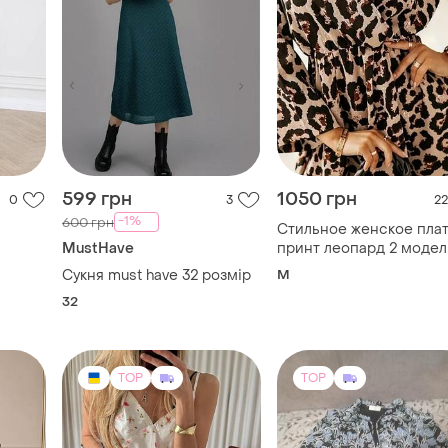
599 грн
1050 грн
0
3
22
-1%
600 грн
Стильное женское пла
MustHave
принт леопард 2 моделі
резинкой на талии и
Сукня must have 32 розмір
M
свободное размер м
32
TOP
TOP