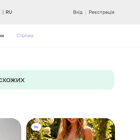
RU
Вхід
|
Реєстрація
ки
Стрічка
 схожих