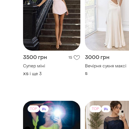
3500 грн
3000 грн
15
Супер міні
Вечірня сукня максі
і ще
3
S
ХS
TOP
TOP