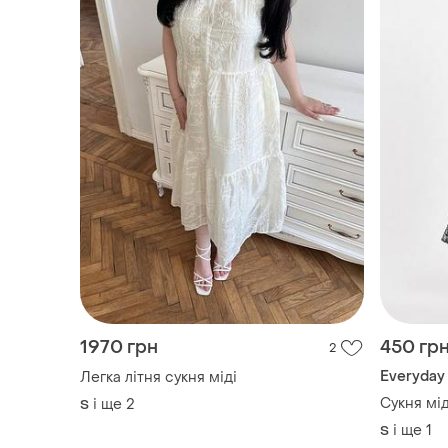
1970 грн
450 гр
2
Everyday
Легка літня сукня міді
Сукня мід
і ще
2
S
і ще
1
S