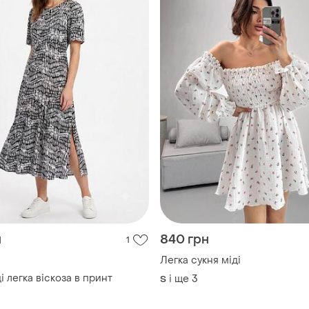
н
840 грн
1
Легка сукня міді
і легка віскоза в принт
і ще
3
S