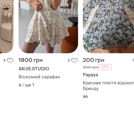
1800 грн
200 грн
4
3
1
-34%
300 грн
AN.VE.STUDIO
Papaya
Віскозний сарафан
Красиве плаття відомо
і ще
1
S
бренду
46