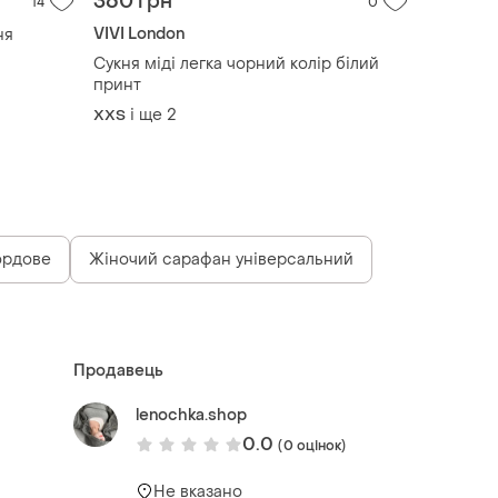
360 грн
14
0
VIVI London
ня
Сукня міді легка чорний колір білий
принт
і ще
2
XХS
бордове
Жіночий сарафан універсальний
Продавець
lenochka.shop
0.0
(0 оцінок)
Не вказано