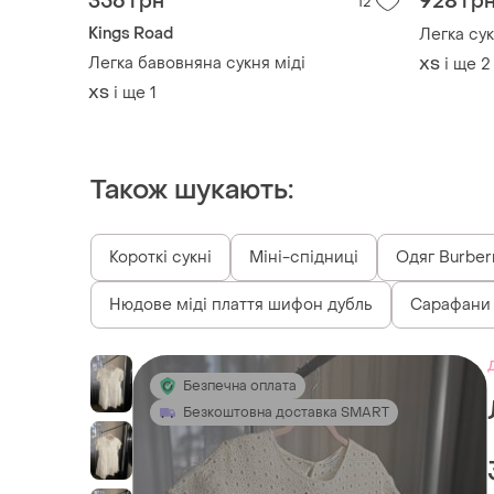
356 грн
928 гр
12
Kings Road
Легка сук
Легка бавовняна сукня міді
і ще
2
ХS
і ще
1
ХS
Також шукають:
Короткі сукні
Міні-спідниці
Одяг Burber
Нюдове міді плаття шифон дубль
Сарафани 
Безпечна оплата
Безкоштовна доставка SMART