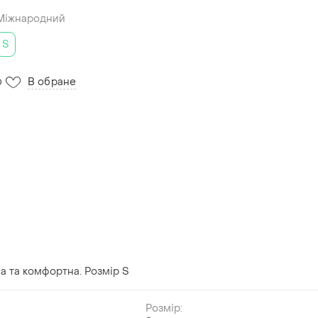
Міжнародний
S
В обране
0
на та комфортна. Розмір S
Розмір: