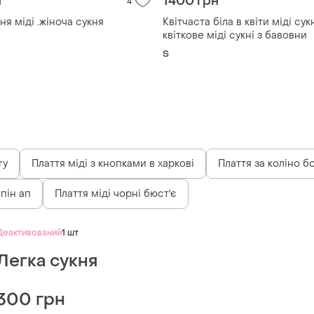
н
1400 грн
4
ня міді .жіноча сукня
Квітчаста біла в квіти міді сук
квіткове міді сукні з бавовни
S
ry
Плаття міді з кнопками в харкові
Плаття за коліно 
пін ап
Плаття міді чорні бюст'є
Деактивований
1 шт
Легка сукня
300 грн