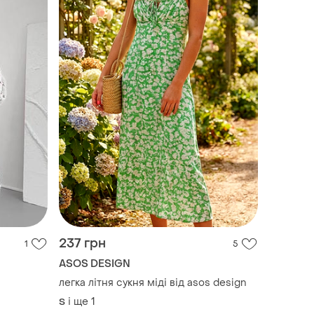
237 грн
1
5
ASOS DESIGN
​легка літня сукня міді від asos design
і ще
1
S