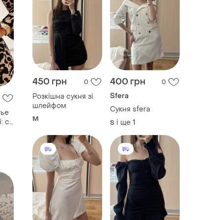
450 грн
400 грн
0
0
Sfera
Розкішна сукня зі
шлейфом
Сукня sfera
тье
M
: с
і ще
1
S