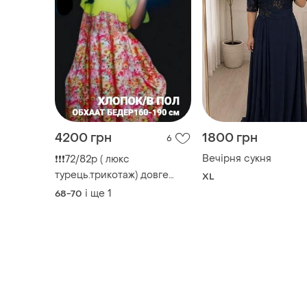
4200 грн
1800 грн
6
Вечірня сукня
❗❗❗72/82р ( люкс
турець.трикотаж) довге
XL
плаття великого розміру
і ще
1
68-70