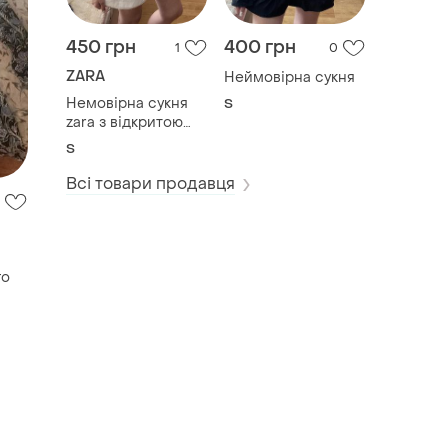
450 грн
400 грн
1
0
ZARA
Неймовірна сукня
Немовірна сукня
S
zara з відкритою
спинкою
S
Всі товари продавця
го