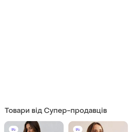
415 грн
559 грн
3
3
Boden
Ярусна сукня міді у квіти
ярусное платье миди в
Жіноча синя сукня-сорочка
цветочный принт италия
в горох з паском
і ще
1
40
🇮🇹
XL