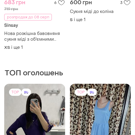
900 грн
1250 грн
3
0
Дуже класна суконька
Жіночі сукні 3кг
S
і ще
1
M-L
TOP
TOP