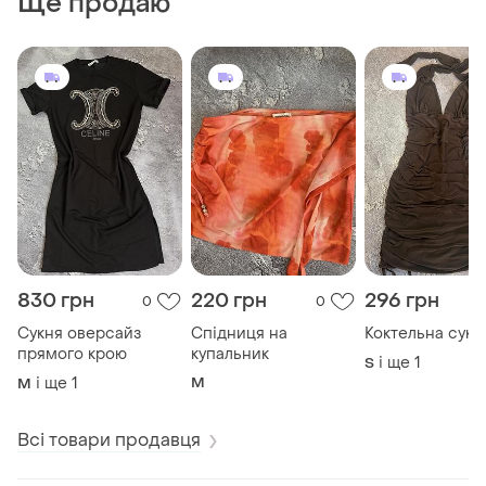
Ще продаю
830 грн
220 грн
296 грн
0
0
Сукня оверсайз
Спідниця на
Коктельна сукн
прямого крою
купальник
і ще
1
S
і ще
1
M
M
Всі товари продавця