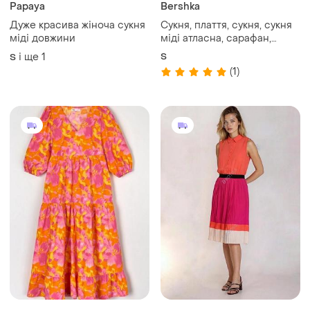
683 грн
600 грн
6
3
719 грн
Сукня міді до коліна
розпродаж до 08 серп
і ще
1
S
Sinsay
Нова розкішна бавовняня
сукня міді з об'ємними
рукавами
і ще
1
ХS
ТОП оголошень
TOP
TOP