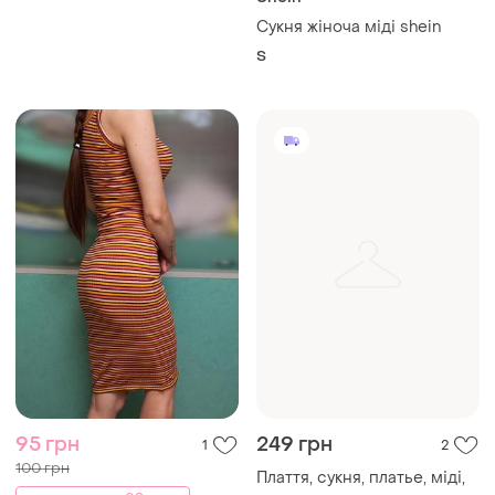
95 грн
249 грн
1
2
100 грн
Плаття, сукня, платье, міді,
розпродаж до 08 серп
і ще
1
S
Сукня олівець міді в
обтяжку
S