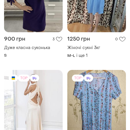
3000 грн
280 грн
0
1
C&A
Вечірня сукня максі
Сукня жіноча в квітковий
S
принт xхs-s розмір
і ще
1
42-44
TOP
TOP