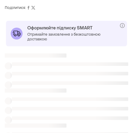
Поділитися:
Оформлюйте підписку SMART
Отримайте замовлення з безкоштовною
доставкою
Також шукають:
Короткі сукні
Міні-спідниці
Одяг
Молодіжні сукні 50 розмірів
Коктейльна жіноча сукня розкльошена міді
Сукні софт малинові
Плаття осінь зима 54
Коричневі сукні розкльошені