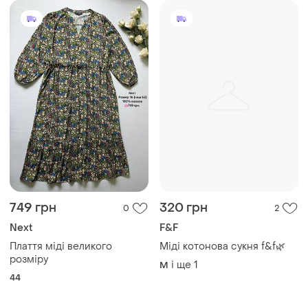
і ще
1
M
44
Завантажуйте додаток
Купуйте речі і спілкуйтесь у будь-якому місці
Як це працює?
Україна, 02121, місто Київ, Харківське шосе, будинок
201-203, літера 4Г
Політика конфіденційності
Договір-оферта
Контакти