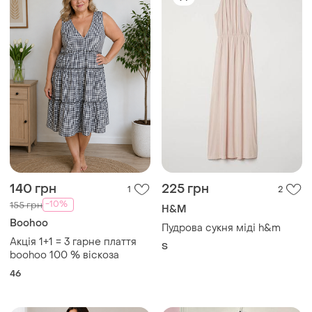
46
450 грн
550 грн
19
7
Next
Simply Be
Елегантна коктейльна сукня
Сукня міді з деніму simply
міді від відомого
be