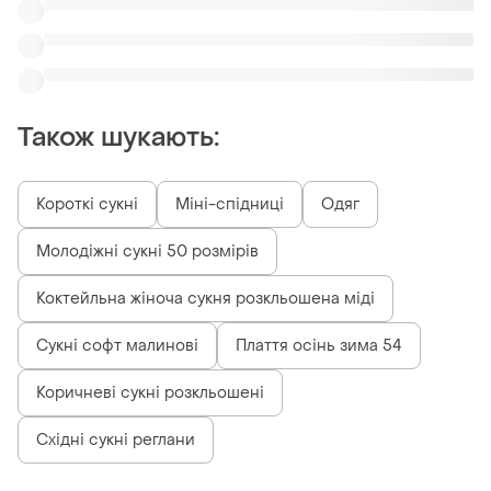
Східні сукні реглани
Схожі товари
120 грн
304 грн
2
6