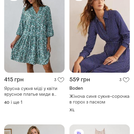
140 грн
225 грн
1
2
-10%
155 грн
H&M
Boohoo
Пудрова сукня міді h&m
Акція 1+1 = 3 гарне плаття
S
boohoo 100 % вiскоза