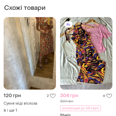
320 грн
Сукня міді віскоза
розпродаж до 08 серп
і ще
1
S
Shein
Сукня жіноча міді shein
S