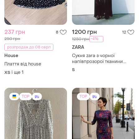
1500 грн
510 грн
6
13
-12%
1700 грн
Чарівна шовкова елегантна
25 Union
сукня
Легка повітряна сукня
і ще
1
S
бренду 25 union
і ще
1
S