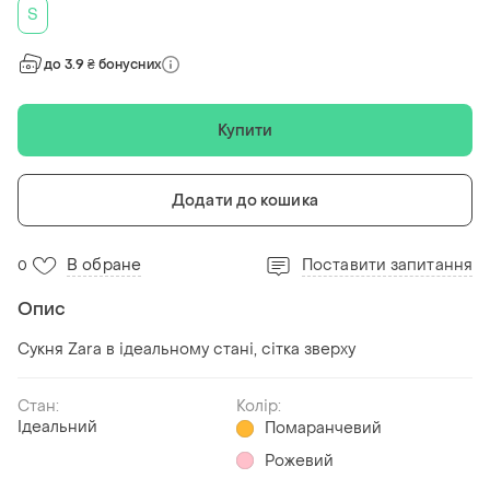
S
до 3.9 ₴ бонусних
Купити
Додати до кошика
В обране
Поставити запитання
0
Опис
Сукня Zara в ідеальному стані, сітка зверху
Стан:
Колір:
Ідеальний
Помаранчевий
Рожевий