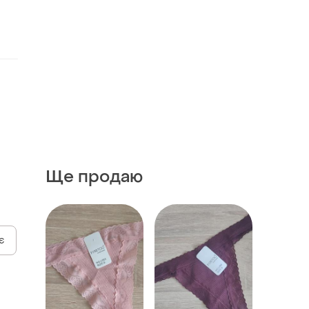
Ще продаю
є