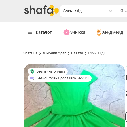
Сукні міді
Каталог
Знижки
Хендмейд
Shafa.ua
Жіночий одяг
Плаття
Сукні міді
Безпечна оплата
Безкоштовна доставка SMART