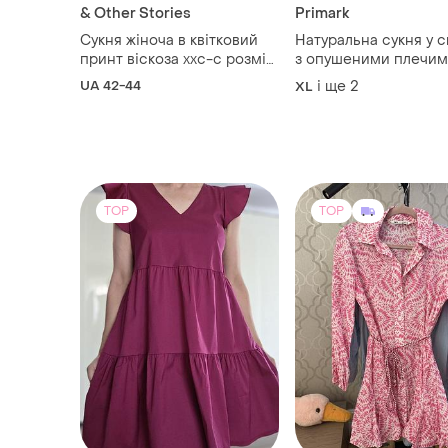
& Other Stories
Primark
Сукня жіноча в квітковий
Натуральна сукня у 
принт віскоза ххс-с розмір
з опушеними плечим
або підлітковий вік
фігурі плюс сайз pri
UA 42-44
і ще
2
XL
46 2xl
TOP
TOP