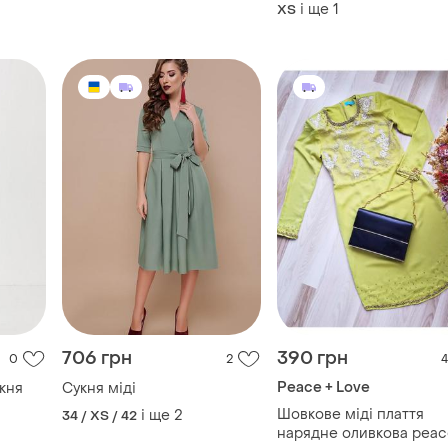
і ще
1
ХS
706 грн
390 грн
0
2
4
Peace + Love
кня
Сукня міді
Шовкове міді плаття
і ще
2
34 / XS / 42
нарядне оливкова peac