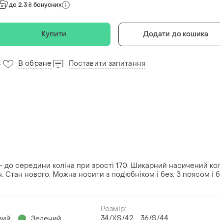
до 2.3 ₴ бонусних
Купити
Додати до кошика
В обране
Поставити запитання
3
- до середини коліна при зрості 170. Шикарний насичений ко
. Стан нового. Можна носити з под'юбніком і без. З поясом і б
Розмір:
34/XS/42
36/S/44
вий
Зелений