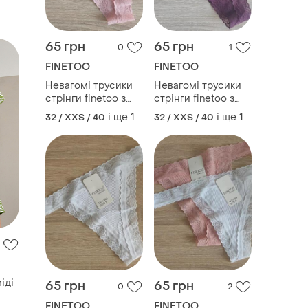
65 грн
65 грн
0
1
FINETOO
FINETOO
Невагомі трусики
Невагомі трусики
стрінги finetoo з
стрінги finetoo з
мереживом, розмір
мереживом,
і ще
1
і ще
1
32 / XXS / 40
32 / XXS / 40
xxs-xs, рожеві
марсала, бордовий,
колір, розмір xxs-xs
іді
65 грн
65 грн
0
2
FINETOO
FINETOO