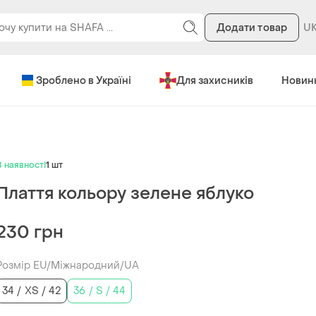
Додати товар
Зроблено в Україні
Для захисників
Новин
В наявності
1 шт
Плаття кольору зелене яблуко
230 грн
Розмір EU/Міжнародний/UA
34 / XS / 42
36 / S / 44