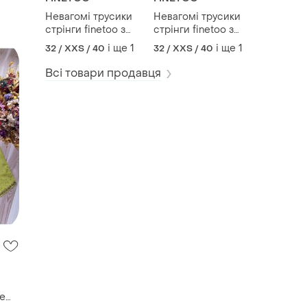
Невагомі трусики
Невагомі трусики
стрінги finetoo з
стрінги finetoo з
мереживом, розмір
мереживом, білий
і ще
1
і ще
1
32 / XXS / 40
32 / XXS / 40
xxs-xs, білі
+ рожевий, розмір
xxs-xs, 2 шт.
Всі товари продавця
e