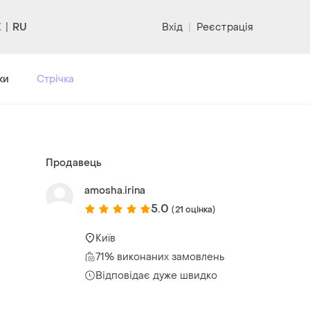
RU
Вхід
|
Реєстрація
ки
Стрічка
Продавець
amosha.irina
5.0
(21 оцінка)
Київ
71% виконаних замовлень
Відповідає дуже швидко