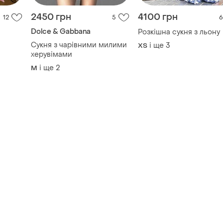
2450 грн
4100 грн
12
5
6
Dolce & Gabbana
Розкішна сукня з льону
Сукня з чарівними милими
і ще
3
ХS
херувімами
і ще
2
M