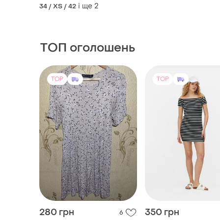
і ще
2
34 / XS / 42
ТОП оголошень
TOP
TOP
280 грн
350 грн
6