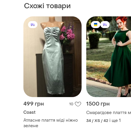
Схожі товари
499 грн
1500 грн
10
Coast
Смарагдове плаття м
Атласне плаття міді ніжно
і ще
1
34 / XS / 42
зелене