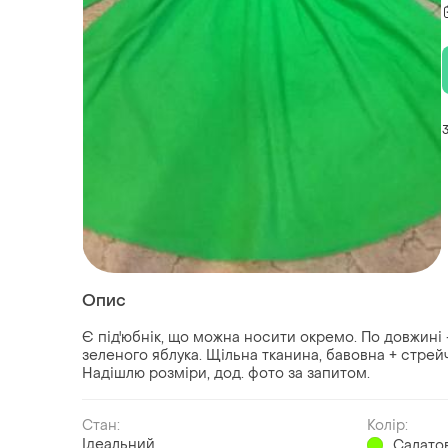
Опис
Є під'юбнік, що можна носити окремо. По довжині 
зеленого яблука. Щільна тканина, бавовна + стрейч
Надішлю розміри, дод. фото за запитом.
Стан:
Колір:
Ідеальний
Салато