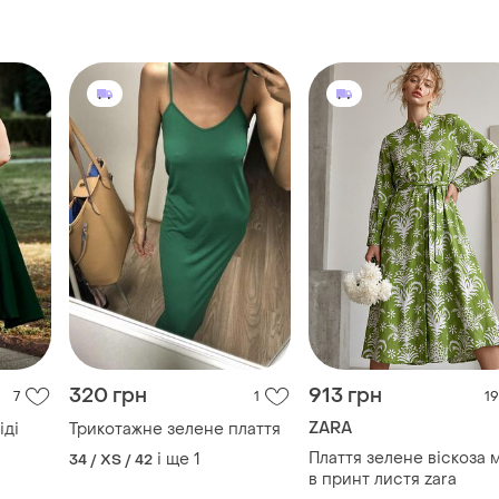
320 грн
913 грн
7
1
19
ZARA
іді
Трикотажне зелене плаття
Плаття зелене віскоза м
і ще
1
34 / XS / 42
в принт листя zara