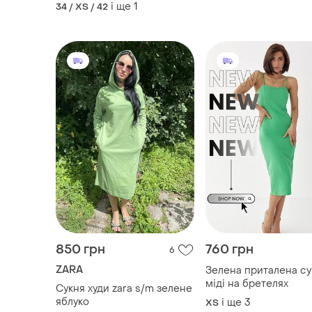
і ще
1
34 / XS / 42
850 грн
760 грн
6
ZARA
Зелена приталена су
міді на бретелях
Сукня худи zara s/m зелене
яблуко
і ще
3
ХS