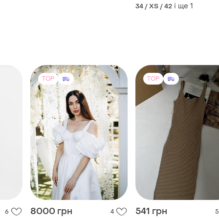
вечірнє плаття
і ще
1
34 / XS / 42
TOP
TOP
8000 грн
541 грн
6
4
5