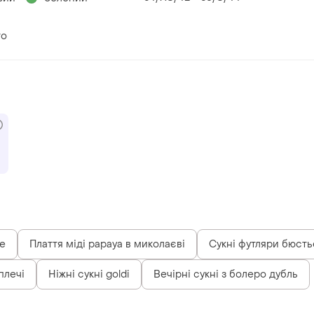
то
e
Плаття міді papaya в миколаєві
Сукні футляри бюсть
плечі
Ніжні сукні goldi
Вечірні сукні з болеро дубль