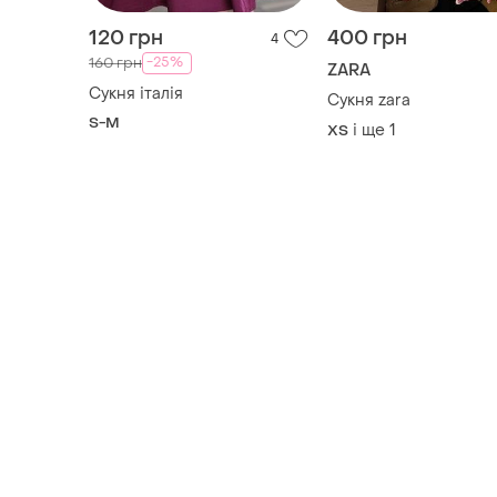
120 грн
400 грн
4
-25%
160 грн
ZARA
Сукня італія
Сукня zara
S-M
і ще
1
ХS