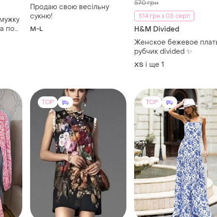
570 грн
Продаю свою весільну
сукню!
514 грн з 05 серп
смужку
а по
M-L
H&M Divided
mark 44
Женское бежевое плат
рубчик divided ✨
і ще
1
ХS
TOP
TOP