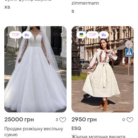
zimmermann
ХS
S
TOP
TOP
25000 грн
2950 грн
3
0
ESQ
Продам розкішну весільну
сукню
Жіноча молочна вишита