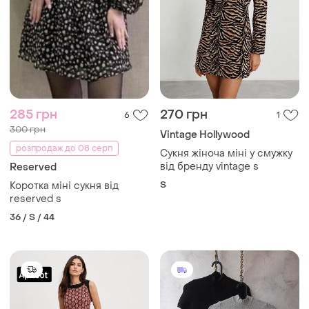
285 грн
270 грн
6
1
300 грн
Vintage Hollywood
розпродаж до 08 серп
Сукня жіноча міні у смужку
від бренду vintage s
Reserved
S
Коротка міні сукня від
reserved s
36 / S / 44