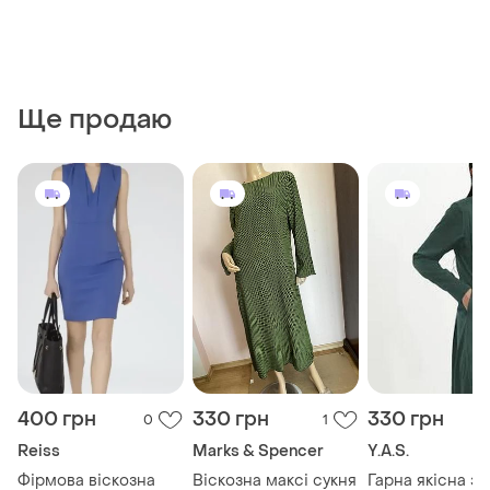
Ще продаю
400 грн
330 грн
330 грн
0
1
Reiss
Marks & Spencer
Y.A.S.
Фірмова віскозна
Віскозна максі сукня
Гарна якісна з