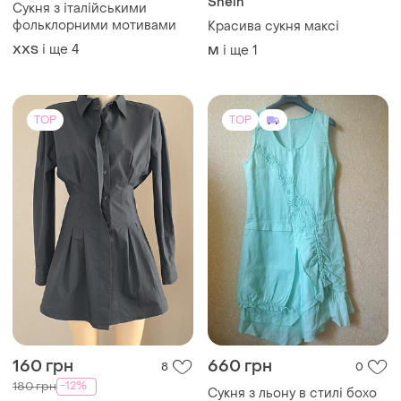
Shein
Сукня з італійськими
фольклорними мотивами
Красива сукня максі
і ще
4
XХS
і ще
1
M
TOP
TOP
160 грн
660 грн
8
0
-12%
180 грн
Сукня з льону в стилі бохо