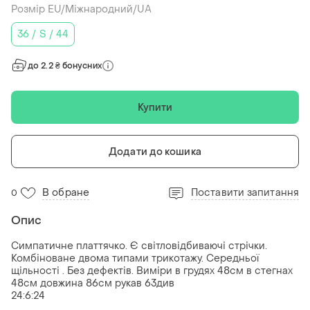
Розмір EU/Міжнародний/UA
36 / S / 44
до 2.2 ₴ бонусних
Купити
Додати до кошика
В обране
Поставити запитання
0
Опис
Симпатичне платтячко. Є світловідбиваючі стрічки.
Комбіноване двома типами трикотажу. Середньої
щільності . Без дефектів. Виміри в грудях 48см в стегнах
48см довжина 86см рукав 63див
24:6:24