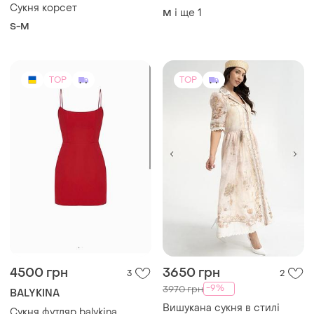
Сукня корсет
і ще
1
M
S-M
TOP
TOP
4500 грн
3650 грн
3
2
-9%
3970 грн
BALYKINA
Вишукана сукня в стилі
Сукня футляр balykina