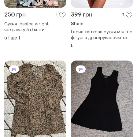
250 грн
399 грн
1
7
Shein
Сукня jessica wright,
яскрава у 3 d квіти
Гарна квіткова сукня міні по
фігурі з драпіруванням та
і ще
1
S
завязкою на грудях
L