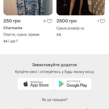
250 грн
2500 грн
0
1
Charmante
Сукня розмір xs
Плаття, сукня, пряме
ХS
і ще
1
54
Завантажуйте додаток
Купуйте речі і спілкуйтесь у будь-якому місці
Як це працює?