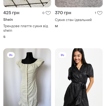
425 грн
370 грн
0
1
Shein
Сукня стан ідеальний
Трендове плаття сукня від
M
shein
S