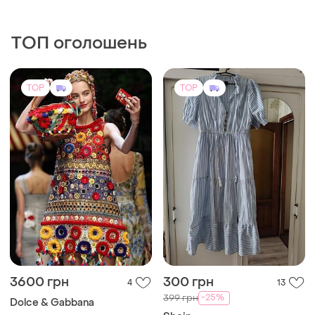
ТОП оголошень
TOP
TOP
3600 грн
300 грн
4
13
-25%
399 грн
Dolce & Gabbana