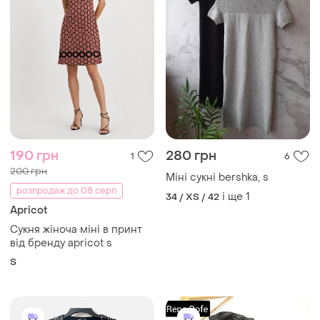
190 грн
280 грн
1
6
200 грн
Міні сукні bershka, s
розпродаж до 08 серп
і ще
1
34 / XS / 42
Apricot
Сукня жіноча міні в принт
від бренду apricot s
S