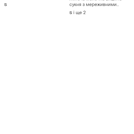
сукня з мереживними
S
вставками та поясом
і ще
2
S