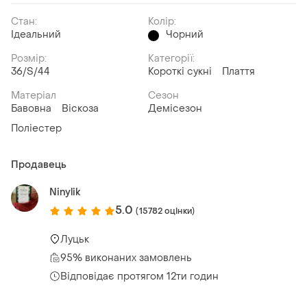
Стан:
Колір:
Ідеальний
Чорний
Розмір:
Категорії:
36/S/44
Короткі сукні
Плаття
Матеріал
Сезон
Бавовна
Віскоза
Демісезон
Поліестер
Продавець
Ninylik
5.0
(15782 оцінки)
Луцьк
95% виконаних замовлень
Відповідає протягом 12ти годин