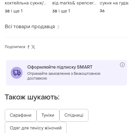
коктейльна сукня/
від marks& spencer/
сукня на гудзик
m- l/ brend reiss
m- l/
brend yas
і ще
1
і ще
1
36
38
38
Всі товари продавця
Поділитися:
Оформлюйте підписку SMART
Отримайте замовлення з безкоштовною
доставкою
Також шукають:
Сарафани
Туніки
Спідниці
Одяг для тенісу жіночий