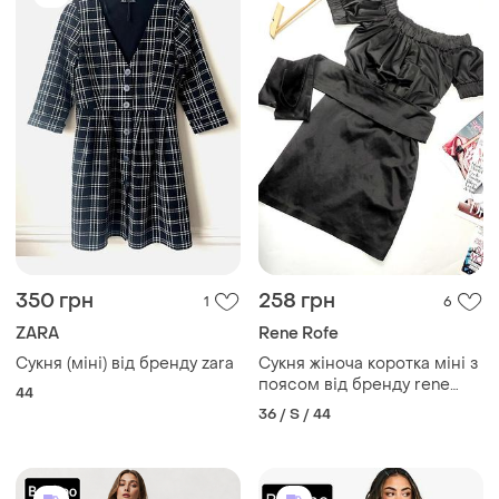
350 грн
258 грн
1
6
ZARA
Rene Rofe
Сукня (міні) від бренду zara
Сукня жіноча коротка міні з
поясом від бренду rene
44
rofe s
36 / S / 44