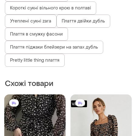
Короткі сукні вільного крою в полтаві
Утеплені сукні zara
Плаття двійки дубль
Плаття в смужку фасони
Плаття піджаки блейзери на запах дубль
Pretty little thing плаття
Схожі товари