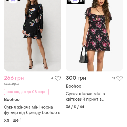
266 грн
300 грн
4
11
280 грн
Boohoo
розпродаж до 08 серп
Сукня жіноча міні в
квітковий принт з
Boohoo
короткими рукавами від
36 / S / 44
Сукня жіноча міні чорна
бренду boohoo s
футляр від бренду boohoo s
і ще
1
ХS