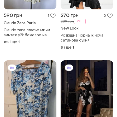
590 грн
270 грн
1
0
-7%
289 грн
Claude Zana Paris
New Look
Claude zana платье мини
винтаж y2k бежевое на
Розкішна чорна жіноча
крючках по фигуре
сатинова сукня
і ще
1
ХS
романтик романтичное
і ще
1
S