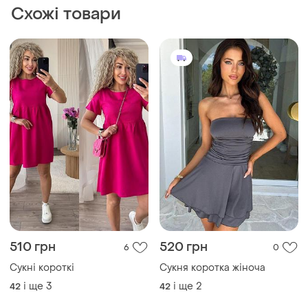
Схожі товари
510 грн
520 грн
6
0
Сукні короткі
Сукня коротка жіноча
і ще
3
і ще
2
42
42