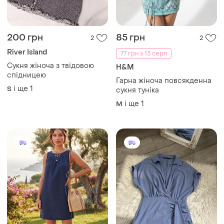
200 грн
85 грн
2
2
River Island
77 грн з 13 серп
Сукня жіноча з твідовою
H&M
спідницею
Гарна жіноча повсякденна
і ще
1
S
сукня туніка
і ще
1
M