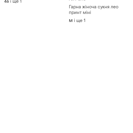
і ще
1
46
Гарна жіноча сукня лео
принт міні
і ще
1
M