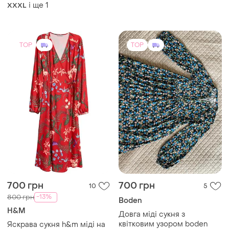
і ще
1
XXXL
TOP
TOP
700 грн
700 грн
10
5
-13%
800 грн
Boden
H&M
Довга міді сукня з
квітковим узором boden
Яскрава сукня h&m міді на