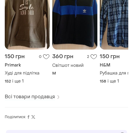
150 грн
360 грн
150 грн
0
2
Primark
H&M
Світшот новий
Худі для підлітка
Рубашка для під
M
і ще
1
і ще
1
152
158
Всі товари продавця
Поділитися: