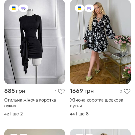
885 грн
1669 грн
1
0
Стильна жіноча коротка
Жіноча коротка шовкова
сукня
сукня
і ще
2
і ще
8
42
44