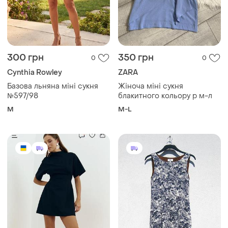
300 грн
350 грн
0
0
Cynthia Rowley
ZARA
Базова льняна міні сукня
Жіноча міні сукня
№597/98
блакитного кольору р м-л
M
M-L