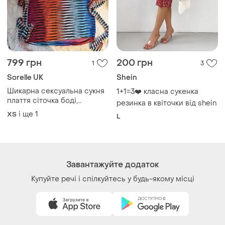
799 грн
200 грн
1
3
Sorelle UK
Shein
Шикарна сексуальна сукня
1+1=3❤️ класна сукенка
плаття сіточка боді,
резинка в квіточки від shein
купальник
і ще
1
ХS
L
Завантажуйте додаток
Купуйте речі і спілкуйтесь у будь-якому місці