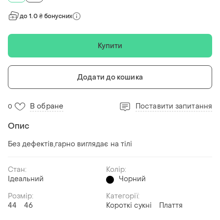
до 1.0 ₴ бонусних
Купити
Додати до кошика
В обране
Поставити запитання
0
Опис
Без дефектів,гарно виглядає на тілі
Стан:
Колір:
Ідеальний
Чорний
Розмір:
Категорії:
44
46
Короткі сукні
Плаття