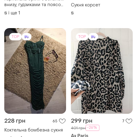
внизу, гудзиками та поясом/
Сукня корсет
плаття/сарафан
і ще
1
S
S
TOP
TOP
228 грн
299 грн
65
7
-26%
401 грн
Коктельна бомбезна сукня
Ax Paris