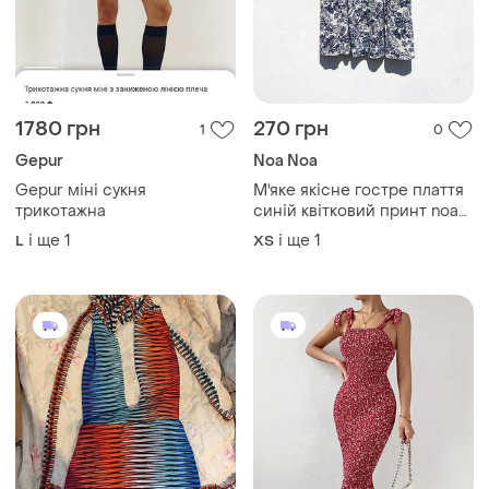
1780 грн
270 грн
1
0
Gepur
Noa Noa
Gepur міні сукня
М'яке якісне гостре плаття
трикотажна
синій квітковий принт noa
noa
і ще
1
і ще
1
L
ХS