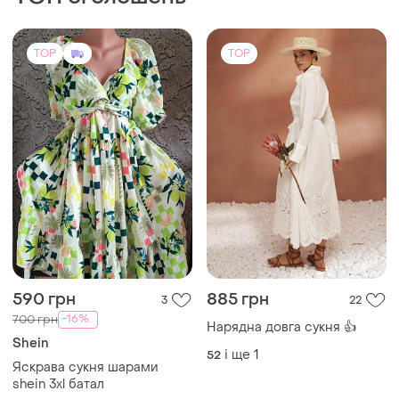
TOP
TOP
590 грн
885 грн
3
22
-16%
700 грн
Нарядна довга сукня 👍
Shein
і ще
1
52
Яскрава сукня шарами
shein 3xl батал