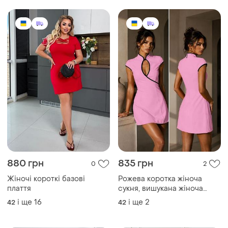
880 грн
835 грн
0
2
Жіночі короткі базові
Рожева коротка жіноча
плаття
сукня, вишукана жіноча
сукня міні, підліткова сукня
і ще
16
і ще
2
42
42