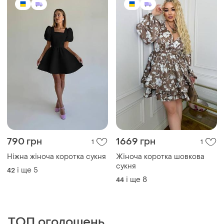
790 грн
1669 грн
1
1
Ніжна жіноча коротка сукня
Жіноча коротка шовкова
сукня
і ще
5
42
і ще
8
44
ТОП оголошень