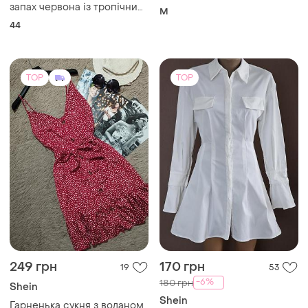
запах червона із тропічним
M
принтом, eur 44
44
TOP
TOP
249 грн
170 грн
19
53
-6%
180 грн
Shein
Shein
Гарненька сукня з воланом