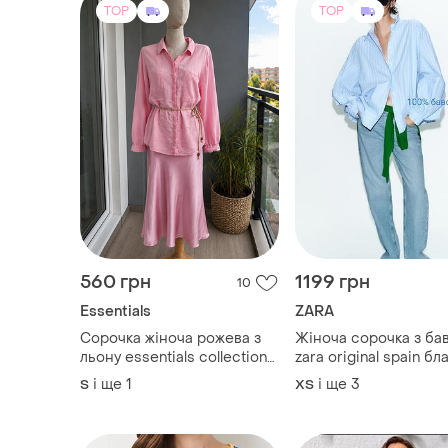
TOP
TOP
560 грн
1199 грн
10
Essentials
ZARA
Сорочка жіноча рожева з
Жіноча сорочка з ба
льону essentials collection
zara original spain бл
100% льон на ґудзиках s-m
сорочка зара xs-m
і ще
1
і ще
3
S
ХS