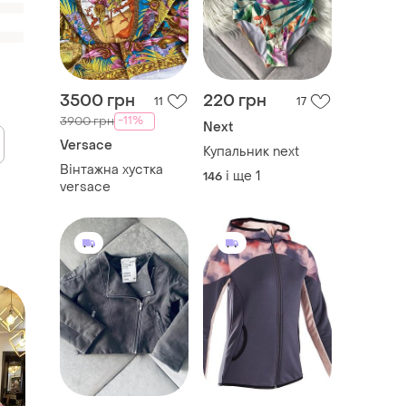
3500 грн
220 грн
11
17
-11%
3900 грн
Next
Versace
Купальник next
Вінтажна хустка
і ще
1
146
versace