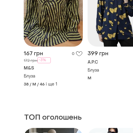
167 грн
399 грн
0
-3%
172 грн
A.P.C
M&S
Блуза ⠀ ⠀ ⠀
Блуза
M
і ще
1
38 / M / 46
ТОП оголошень