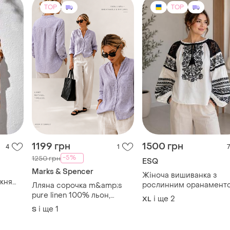
TOP
TOP
1199 грн
1500 грн
4
1
7
-5%
1250 грн
ESQ
Marks & Spencer
Жіноча вишиванка з
укня
рослинним оранамент
Лляна сорочка m&amp;s
зова
esq (туреччина), блуза в
pure linen 100% льон,
і ще
2
XL
етно стилі. батали
світло-бузкова
і ще
1
S