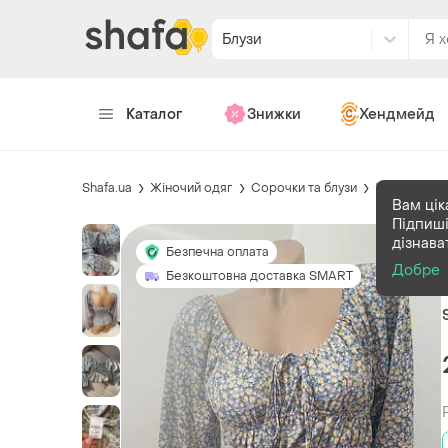
Блузи
Каталог
Знижки
Хендмейд
Shafa.ua
Жіночий одяг
Сорочки та блузи
Блузи
Вам цік
Підпиші
дізнава
Безпечна оплата
Добре
Безкоштовна доставка SMART