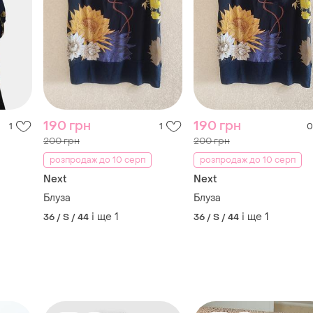
190 грн
190 грн
1
1
0
200 грн
200 грн
розпродаж до 10 серп
розпродаж до 10 серп
Next
Next
Блуза
Блуза
і ще
1
і ще
1
36 / S / 44
36 / S / 44