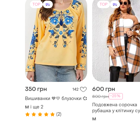
TOP
TOP
350 грн
600 грн
142
-25%
800 грн
Вишиванки 💙💛 блузочки 💞
Подовжена сорочка
і ще
2
M
рубашка у клітинку с
(2)
тоендова стильна ба
M
коричнева