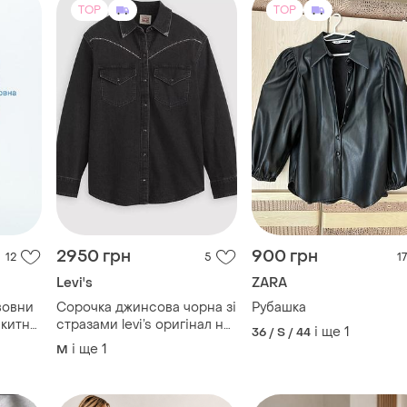
TOP
TOP
2950 грн
900 грн
12
5
17
Levi's
ZARA
вовни
Сорочка джинсова чорна зі
Рубашка
акитна
стразами levi’s оригінал на
і ще
1
36 / S / 44
м-л
і ще
1
M