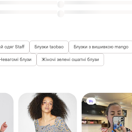
й одяг Staff
Блузки taobao
Блузки з вишивкою mango
Невагомі блузи
Жіночі зелені ошатні блузи