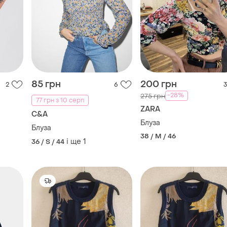
85 грн
200 грн
2
6
3
-28%
275 грн
77 грн з 10 серп
ZARA
C&A
Блуза
Блуза
38 / M / 46
і ще
1
36 / S / 44