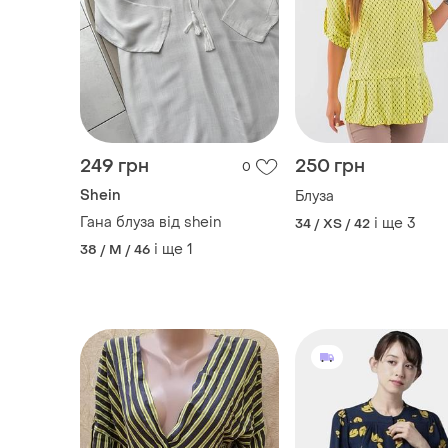
249 грн
250 грн
0
Shein
Блуза
Гана блуза від shein
і ще
3
34 / XS / 42
і ще
1
38 / M / 46