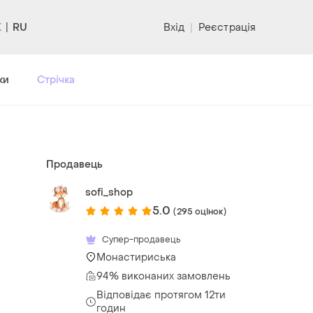
RU
Вхід
|
Реєстрація
ки
Стрічка
Продавець
sofi_shop
5.0
(295 оцінок)
Супер-продавець
Монастириська
94% виконаних замовлень
Відповідає протягом 12ти
годин