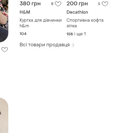
380 грн
200 грн
8
5
H&M
Decathlon
Куртка для дівчинки
Спортивна кофта
h&m
зіпка
104
і ще
1
158
Всі товари продавця