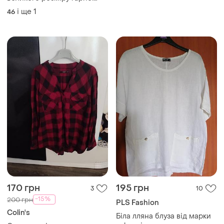
якості батал
і ще
1
46
170 грн
195 грн
3
10
-15%
200 грн
PLS Fashion
Colin's
Біла лляна блуза від марки