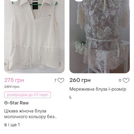
275 грн
260 грн
7
0
289 грн
Мереживна блуза l-розмір
розпродаж до 07 серп
L
G-Star Raw
Цікава жіноча блуза
молочного кольору без
рукавів raw
і ще
1
S