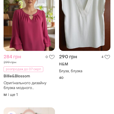
284 грн
290 грн
0
4
299 грн
H&M
розпродаж до 07 серп
Блуза, блузка
Billie&Blossom
40
Оригінального дизайну
блузка модного
англійського бренду
і ще
1
M
billie&blosson.нова, з
биркою