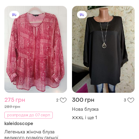
275 грн
300 грн
2
3
289 грн
Нова блузка
розпродаж до 07 серп
і ще
1
XXXL
kaleidoscope
Легенька жіноча блуза
великого розміру ґарної