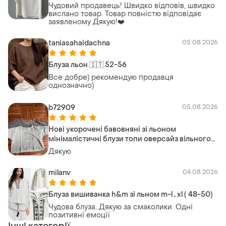
Чудовий продавець! Швидко відповів, швидко
вислано товар. Товар повністю відповідає
заявленому Дякую!❤️
taniasahaidachna
05.08.2026
Блуза льон 🇮🇹 52-56
Все добре) рекомендую продавця
однозначно)
b72909
05.08.2026
Нові укорочені бавовняні зі льоном
мінімалістичні блузи топи оверсайз вільного
(boxy/oversized) крою colette оверсайз італія
Дякую
🇮🇹
milanv
04.08.2026
Блуза вишиванка h&m зі льном m-l , xl ( 48-50)
Чудова блуза. Дякую за смаколики. Одні
позитивні емоції