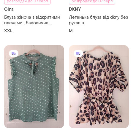
розпродаж до 07 серп
розпродаж до 07 серп
Gina
DKNY
Блуза жіноча з відкритими
Легенька блуза від dkny без
плечами , бавовняна
рукавів
бузкового коляру від gina
XXL
M