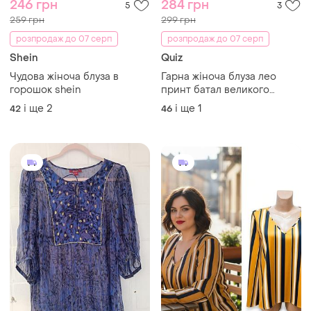
246 грн
284 грн
5
3
259 грн
299 грн
розпродаж до 07 серп
розпродаж до 07 серп
Shein
Quiz
Чудова жіноча блуза в
Гарна жіноча блуза лео
горошок shein
принт батал великого
розміру приталена
і ще
2
і ще
1
42
46