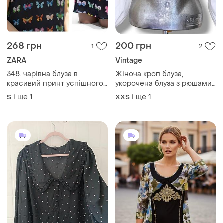
268 грн
200 грн
1
2
ZARA
Vintage
348. чарівна блуза в
Жіноча кроп блуза,
красивий принт успішного
укорочена блуза з рюшами,
іспанського бренду zara
вінтажний кроп топ
і ще
1
і ще
1
S
XХS
баварський