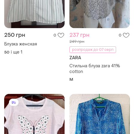
250 грн
237 грн
0
0
249 грн
Блузка женская
розпродаж до 07 серп
і ще
1
50
ZARA
Стильна блуза zara 41%
cotton
M