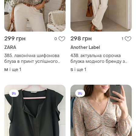
299 грн
298 грн
0
1
ZARA
Another Label
385. лаконічна шифонова
438. актуальна сорочка
блуза в принт успішного
блузка модного бренду з
іспанського бренду zara
амстердаму another label
і ще
1
і ще
1
M
S