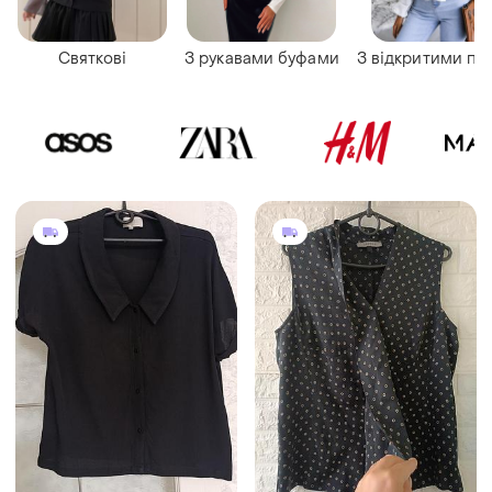
Святкові
З рукавами буфами
З відкритими пл