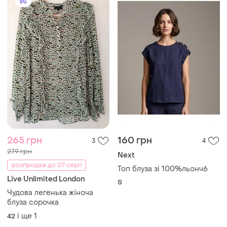
265 грн
160 грн
3
4
279 грн
Next
розпродаж до 07 серп
Топ блуза зі 100%льонч6
Live Unlimited London
S
Чудова легенька жіноча
блуза сорочка
і ще
1
42