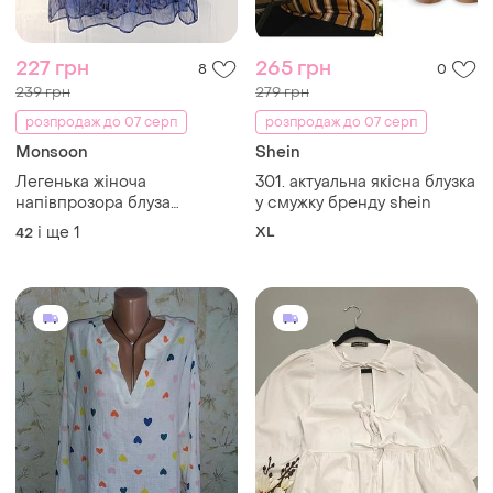
227 грн
265 грн
8
0
239 грн
279 грн
розпродаж до 07 серп
розпродаж до 07 серп
Monsoon
Shein
Легенька жіноча
301. актуальна якісна блузка
напівпрозора блуза
у смужку бренду shein
синього кольору відомий
і ще
1
XL
42
бренд