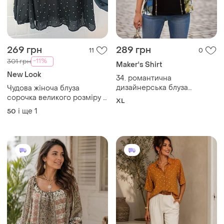
269 грн
289 грн
11
0
-11%
301 грн
Maker's Shirt
New Look
34. романтична
дизайнерська блуза
Чудова жіноча блуза
італійського бренду shirt
сорочка великого розміру в
XL
passion, made in italy
горошок батал new look
і ще
1
50