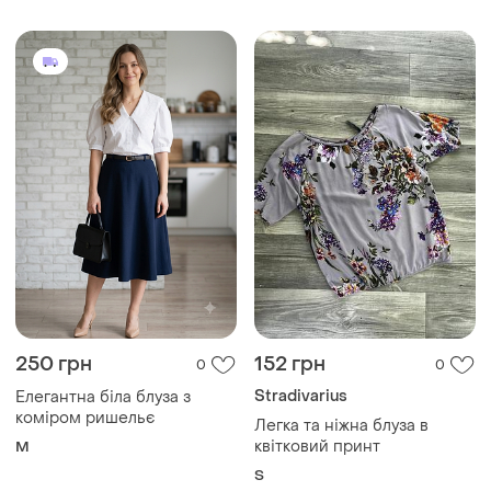
250 грн
152 грн
0
0
Stradivarius
Елегантна біла блуза з
коміром ришельє
Легка та ніжна блуза в
квітковий принт
M
S