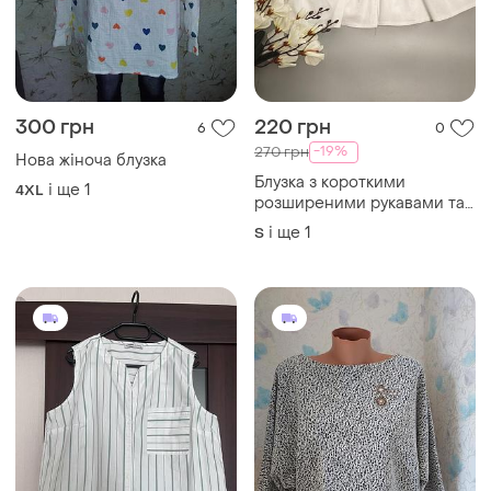
300 грн
220 грн
6
0
-19%
270 грн
Нова жіноча блузка
Блузка з короткими
і ще
1
4XL
розширеними рукавами та
декоративними зав'язками
і ще
1
S
спереду