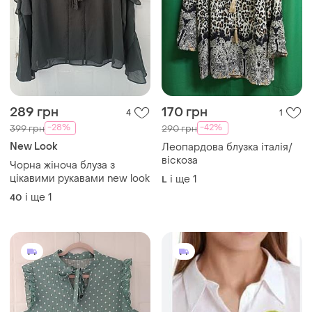
289 грн
170 грн
4
1
-28%
-42%
399 грн
290 грн
New Look
Леопардова блузка італія/
віскоза
Чорна жіноча блуза з
цікавими рукавами new look
і ще
1
L
і ще
1
40