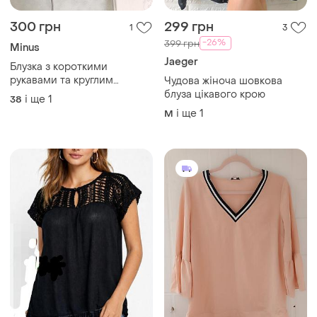
300 грн
299 грн
1
3
-26%
399 грн
Minus
Jaeger
Блузка з короткими
рукавами та круглим
Чудова жіноча шовкова
відкладним коміром
блуза цікавого крою
і ще
1
38
і ще
1
M