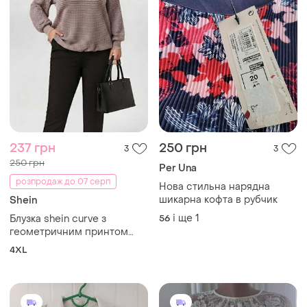
237 грн
250 грн
3
3
250 грн
Per Una
розпродаж до 07 серп
Нова стильна нарядна
шикарна кофта в рубчик
Shein
і ще
1
Блузка shein curve з
56
геометричним принтом
(розмір 4xl)
4XL