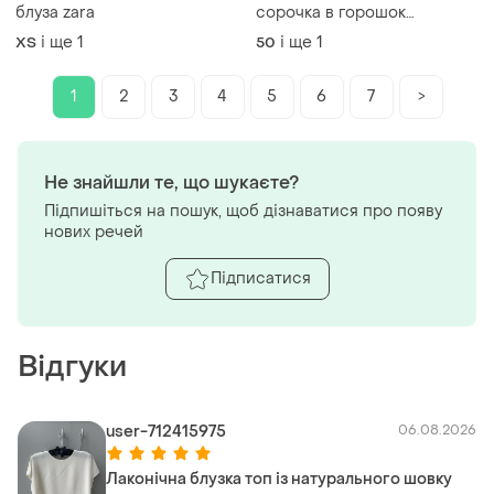
блуза zara
сорочка в горошок
великого розміру батал new
і ще
1
і ще
1
ХS
50
look
1
2
3
4
5
6
7
>
Не знайшли те, що шукаєте?
Підпишіться на пошук, щоб дізнаватися про появу
нових речей
Підписатися
Відгуки
user-712415975
06.08.2026
Лаконічна блузка топ із натурального шовку