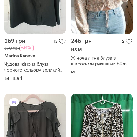
259 грн
245 грн
12
2
-34%
390 грн
H&M
Marina Kaneva
Жіноча літня блуза з
широкими рукавами h&m
Чудова жіноча блуза
р.м
чорного кольору великий
M
розмір батал
і ще
1
54