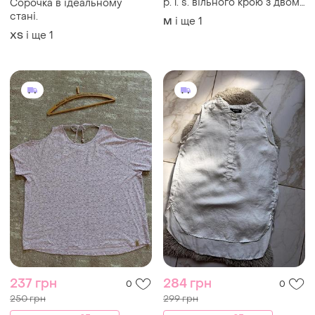
p. l. s. вільного крою з двома
Сорочка в ідеальному
функціональними
стані.
і ще
1
M
кишенями на ґудзиках.
і ще
1
ХS
237 грн
284 грн
0
0
250 грн
299 грн