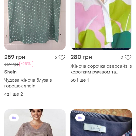
259 грн
280 грн
6
0
-28%
359 грн
Жіноча сорочка оверсайз із
Shein
коротким рукавом та
яскравим великим
Чудова жіноча блуза в
і ще
1
50
квітковим принтом
горошок shein
і ще
2
42