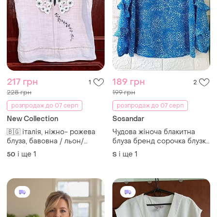
217 грн
189 грн
1
2
228 грн
199 грн
розпродаж до 07 серп
розпродаж до 07 серп
New Collection
Sosandar
🇧🇬 італія, ніжно- рожева
Чудова жіноча блакитна
блуза, бавовна / льон/
блуза бренд сорочка блузка
комбінована.
розмір s-m
і ще
1
і ще
1
50
S