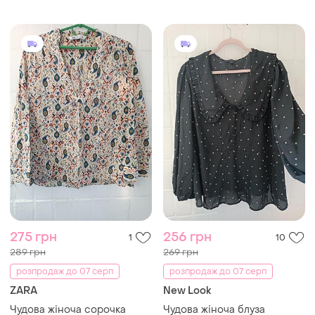
275 грн
256 грн
1
10
289 грн
269 грн
розпродаж до 07 серп
розпродаж до 07 серп
ZARA
New Look
Чудова жіноча сорочка
Чудова жіноча блуза