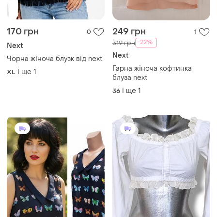
170 грн
249 грн
0
1
-22%
319 грн
Next
Next
Чорна жіноча блузк від next.
Гарна жіноча кофтинка
і ще
1
XL
блуза next
і ще
1
36