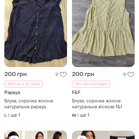
200 грн
200 грн
0
0
180 грн з 10 серп
180 грн з 10 серп
Papaya
F&F
Блуза, сорочка жіноча
Блуза, сорочка жіноча
натуральна papaya
натуральна віскоза f&f
натуральна льон, віскоза.
і ще
1
і ще
1
L
M