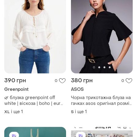
390 грн
380 грн
0
0
Greenpoint
ASOS
🌿 блузка greenpoint off
Чорна трикотажна блуза на
white | віскоза | boho | eur
гачках asos оригінал розмір
42
s кофта з об'ємними
і ще
1
і ще
1
XL
S
рукавами локшина