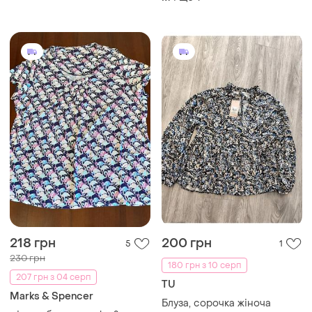
218 грн
200 грн
5
1
230 грн
180 грн з 10 серп
207 грн з 04 серп
TU
Marks & Spencer
Блуза, сорочка жіноча