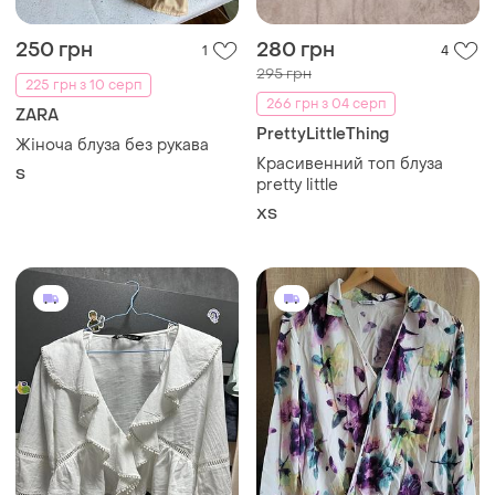
250 грн
280 грн
1
4
295 грн
225 грн з 10 серп
266 грн з 04 серп
ZARA
PrettyLittleThing
Жіноча блуза без рукава
Красивенний топ блуза
S
pretty little
ХS