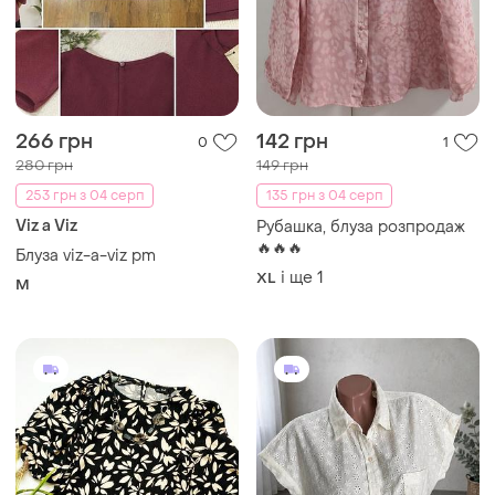
266 грн
142 грн
0
1
280 грн
149 грн
253 грн з 04 серп
135 грн з 04 серп
Viz a Viz
Рубашка, блуза розпродаж
🔥🔥🔥
Блуза viz-a-viz pm
і ще
1
XL
M