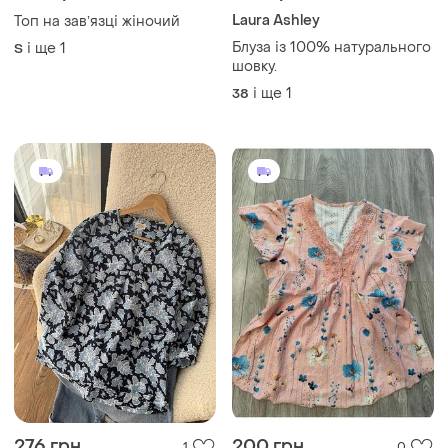
Laura Ashley
Топ на завʼязці жіночий
Блуза із 100% натурального
і ще
1
S
шовку.
і ще
1
38
276 грн
200 грн
1
0