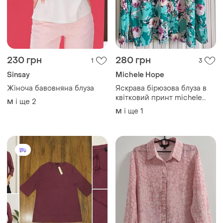
230 грн
280 грн
1
3
Sinsay
Michele Hope
Жіноча бавовняна блуза
Яскрава бірюзова блуза в
квітковий принт michele
і ще
2
M
hope
і ще
1
M