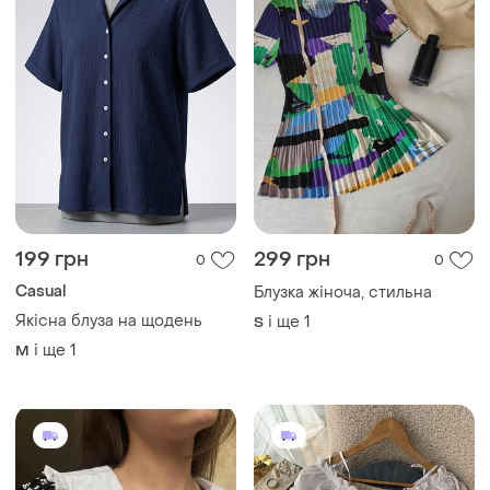
199 грн
299 грн
0
0
Casual
Блузка жіноча, стильна
Якісна блуза на щодень
і ще
1
S
і ще
1
M