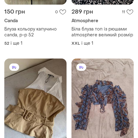
150 грн
289 грн
0
11
Canda
Atmosphere
Блуза кольору капучино
Біла блуза топ із рюшами
canda, p-p 52
atmosphere великий розмір
і ще
1
і ще
1
52
XXL