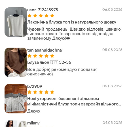
user-712415975
06.08.2026
Лаконічна блузка топ із натурального шовку
Чудовий продавець! Швидко відповів, швидко
вислано товар. Товар повністю відповідає
заявленому Дякую!❤️
taniasahaidachna
05.08.2026
Блуза льон 🇮🇹 52-56
Все добре) рекомендую продавця
однозначно)
b72909
05.08.2026
Нові укорочені бавовняні зі льоном
мінімалістичні блузи топи оверсайз вільного
(boxy/oversized) крою colette оверсайз італія
Дякую
🇮🇹
milanv
04.08.2026