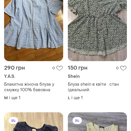
290 грн
150 грн
0
0
Y.A.S.
Shein
Блакитна жіноча блуза у
Блуза shein в квіти . стан
смужку 100% бавовна
ідеальний.
і ще
1
і ще
1
M
L