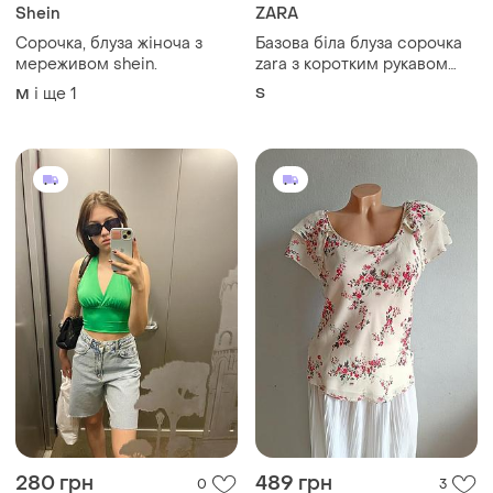
Shein
ZARA
Сорочка, блуза жіноча з
Базова біла блуза сорочка
мереживом shein.
zara з коротким рукавом
шовковиста тканина
і ще
1
S
M
280 грн
489 грн
0
3