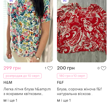
299 грн
200 грн
1
0
розпродаж до 10 серп
180 грн з 10 серп
H&M
F&F
Легка літня блуза h&amp;m
Блуза, сорочка жіноча f&f
з яскравим квітковим
натуральна віскоза .
принтом віскоза
і ще
1
і ще
1
M
M