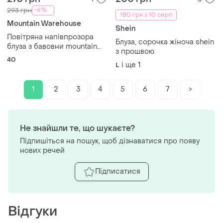
-6%
293 грн
180 грн з 10 серп
Mountain Warehouse
Shein
Повітряна напівпрозора
Блуза, сорочка жіноча shein
блуза з бавовни mountain
з прошвою.
warehouse, 40р
40
і ще
1
L
1
2
3
4
5
6
7
>
Не знайшли те, що шукаєте?
Підпишіться на пошук, щоб дізнаватися про появу
нових речей
Підписатися
Відгуки