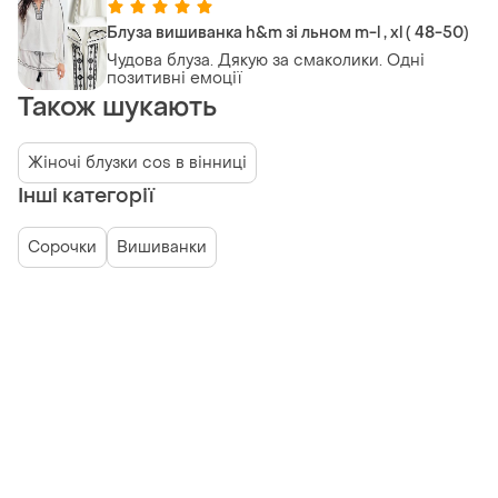
Блуза вишиванка h&m зі льном m-l , xl ( 48-50)
Чудова блуза. Дякую за смаколики. Одні
позитивні емоції
Також шукають
Жіночі блузки cos в вінниці
Інші категорії
Сорочки
Вишиванки