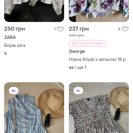
250 грн
237 грн
1
6
250 грн
ZARA
225 грн з 04 серп
Блуза zara
George
S
Ніжна блуза з запахом 18 р.
і ще
1
46