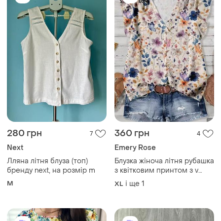
280 грн
360 грн
7
4
Next
Emery Rose
Лляна літня блуза (топ)
Блузка жіноча літня рубашка
бренду next, на розмір m
з квітковим принтом з v
вирізом і рукавами-
M
і ще
1
XL
воланами emery rose xl
білий