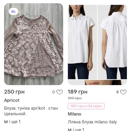
250 грн
189 грн
0
8
199 грн
Apricot
180 грн з 04 серп
Блуза, туніка aprikot . стан
ідеальний.
Milano
і ще
1
M
Лляна блуза milano italy
і ще
1
M