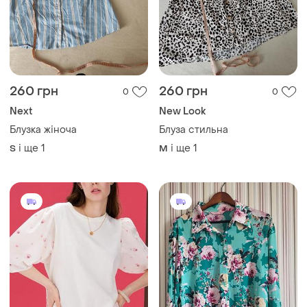
260 грн
260 грн
0
0
Next
New Look
Блузка жіноча
Блуза стильна
і ще
1
і ще
1
S
M