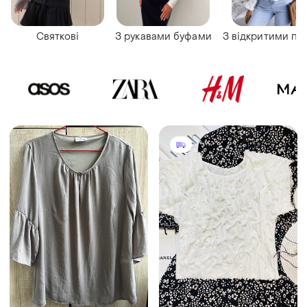
Святкові
З рукавами буфами
З відкритими пл