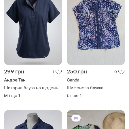
299 грн
250 грн
1
0
Андре Тан
Canda
Шикарна блуза на щодень
Шифонова блузка
і ще
1
і ще
1
M
L