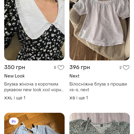
350 грн
396 грн
5
2
New Look
Next
Блузка жіноча з коротким
Білосніжна блуза з прошви
рукавом new look хххl чорна
xs-s, next
з білим коміром з рюшами
і ще
1
і ще
1
XXL
ХS
білий квітковий принт