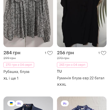
284 грн
256 грн
1
1
299 грн
270 грн
270 грн з 04 серп
243 грн з 04 серп
TU
Рубашка, блуза
Руминія блуза євр.22 батал
і ще
1
XL
XXXL