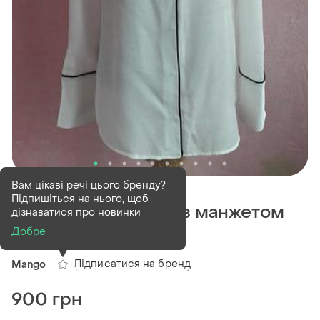
В наявності
1 шт
Вам цікаві речі цього бренду?
Підпишіться на нього, щоб
Біла блуза сорочка з манжетом
дізнаватися про новинки
манго
Добре
Підписатися на бренд
Mango
900 грн