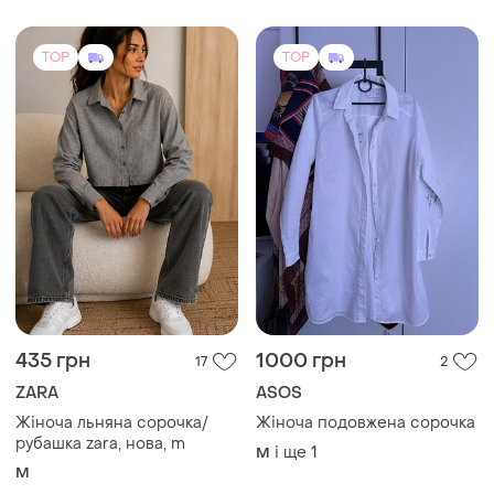
TOP
TOP
435 грн
1000 грн
17
2
ZARA
ASOS
Жіноча льняна сорочка/
Жіноча подовжена сорочка
рубашка zara, нова, m
і ще
1
M
M