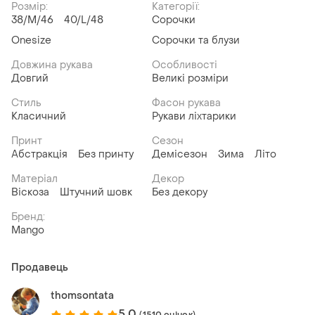
Розмір:
Категорії:
38/M/46
40/L/48
Сорочки
Onesize
Сорочки та блузи
Довжина рукава
Особливості
Довгий
Великі розміри
Стиль
Фасон рукава
Класичний
Рукави ліхтарики
Принт
Сезон
Абстракція
Без принту
Демісезон
Зима
Літо
Матеріал
Декор
Віскоза
Штучний шовк
Без декору
Бренд:
Mango
Продавець
thomsontata
5.0
(1510 оцінок)