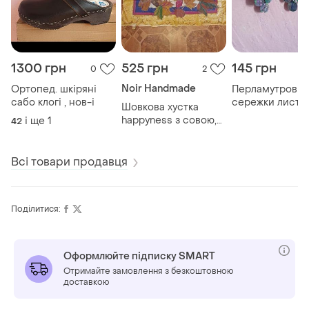
1300 грн
525 грн
145 грн
0
2
Noir Handmade
Ортопед. шкіряні
Перламутрові
сабо клогі , нов-і
сережки листя
Шовкова хустка
happyness з совою,
і ще
1
42
silk,нов.я
Всі товари продавця
Поділитися:
Оформлюйте підписку SMART
Отримайте замовлення з безкоштовною
доставкою