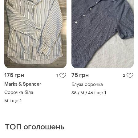
175 грн
75 грн
1
2
Marks & Spencer
Блуза сорочка
Сорочка біла
і ще
1
38 / M / 46
і ще
1
M
ТОП оголошень