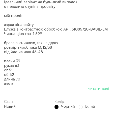
ідеальний варіант на будь-який випадок
є невелика ступінь просвіту
мій проліт
зараз ціна сайту:
Блузка з контрастною обробкою APT. 31085720-BASIL-LM
Чинна ціна грн. 1 599
брала зі знижкою, так і віддаю
розмір виробника М/12/38
підійде на наш 46-48
плечи 39
рукав 63
ог 51
об 52
длина 70
заме...
читати далі
Стан:
Колір:
Новий
Чорний
Білий