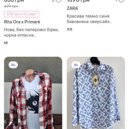
635 грн
1390 грн
2
1
699 грн
ZARA
572 грн з 10 серп
Красива темно синя
бавовняна оверсайз
Rita Ora x Primark
сорочка у смужку з білими
ХS
Нова, без паперової бірки,
манжетами zara
чорна атласна
✨✨✨✨✨✨✨✨✨✨
сатиноважіноча сорочка,
M
рубашка прихована
застібка, преміум, люкс
бренд