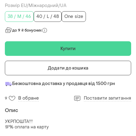
Розмір EU/Міжнародний/UA
38 / M / 46
40 / L / 48
One size
до 9 ₴ бонусних
Купити
Додати до кошика
Безкоштовна доставка у продавця від 1500 грн
В обране
Поставити запитання
9
Опис
УКРПОШТА!!!
💯% оплата на карту