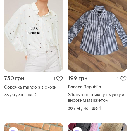
750 грн
199 грн
1
1
Banana Republic
Сорочка mango з віскози
Жіноча сорочка у смужку з
і ще
2
36 / S / 44
високим манжетом
і ще
1
38 / M / 46