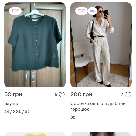
TOP
TOP
50 грн
200 грн
8
2
Блузка
Сорочка світла в дрібний
горошок
44 / XXL / 52
38