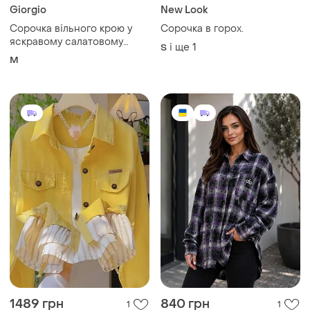
Giorgio
New Look
Сорочка вільного крою у
Сорочка в горох.
яскравому салатовому
і ще
1
S
(лаймовому) кольорі
M
1489 грн
840 грн
1
1