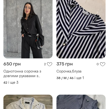
650 грн
375 грн
2
0
Однотонна сорочка з
Сорочка,блуза
довгими рукавами з
і ще
1
38 / M / 46
манжетами
і ще
3
42