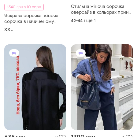
Стильна жіноча сорочка
1340 грн з 10 серп
оверсайз в кольорах принт
Яскрава сорочка .жіноча
клітинка декор камінчики
і ще
1
42-44
сорочка в начиченому
тканина фланель
жовтому кольорі .
XXL