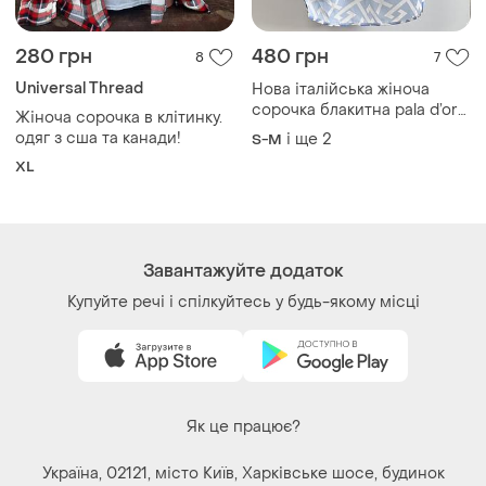
280 грн
480 грн
8
7
Universal Thread
Нова італійська жіноча
сорочка блакитна pala d’oro
Жіноча сорочка в клітинку.
😍
одяг з сша та канади!
і ще
2
S-M
XL
Завантажуйте додаток
Купуйте речі і спілкуйтесь у будь-якому місці
Як це працює?
Україна, 02121, місто Київ, Харківське шосе, будинок