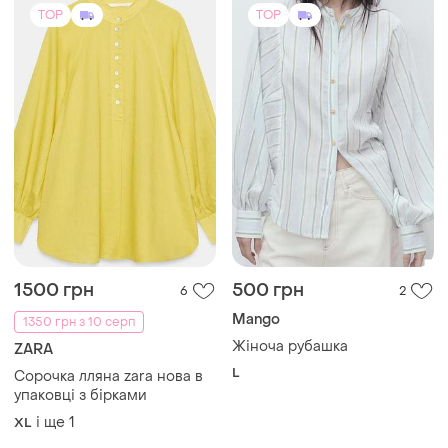
TOP
TOP
1500 грн
500 грн
6
2
Mango
1350 грн з 10 серп
Жіноча рубашка
ZARA
L
Сорочка лляна zara нова в
упаковці з бірками
і ще
1
XL