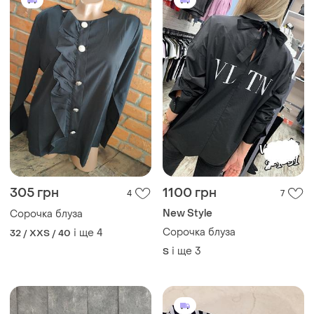
305 грн
1100 грн
4
7
New Style
Сорочка блуза
Сорочка блуза
і ще
4
32 / XXS / 40
і ще
3
S