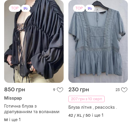
TOP
TOP
850 грн
230 грн
9
23
Misspap
207 грн з 10 серп
Готична блуза з
Блуза літня , peacocks .
драпуванням та воланами
і ще
1
42 / XL / 50
і ще
1
M