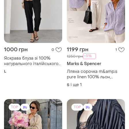
1000 грн
1199 грн
0
1
-5%
1250 грн
Яскрава блуза зі 100%
натурального італійського
Marks & Spencer
трикотажу
L
Лляна сорочка m&amp;s
pure linen 100% льон,
світло-бузкова
і ще
1
S
TOP
TOP