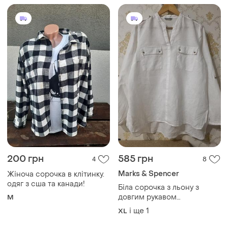
200 грн
585 грн
4
8
Marks & Spencer
Жіноча сорочка в клітинку.
одяг з сша та канади!
Біла сорочка з льону з
довгим рукавом
M
marks&spencer
і ще
1
XL