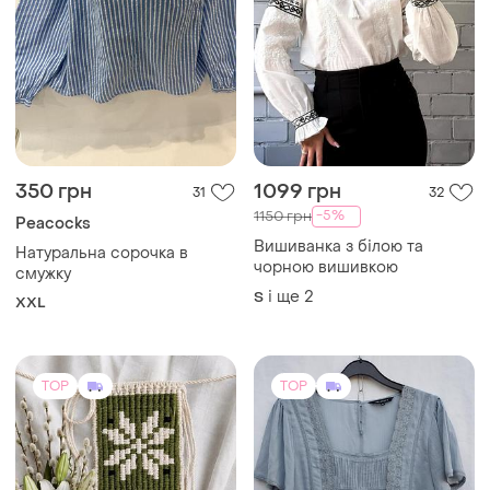
350 грн
1099 грн
31
32
-5%
1150 грн
Peacocks
Вишиванка з білою та
Натуральна сорочка в
чорною вишивкою
смужку
і ще
2
S
XXL
TOP
TOP