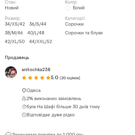
Стан:
Колір:
Новий
Білий
Розмір:
Категорії:
34/XS/42
36/S/44
Сорочки
38/M/46
40/L/48
Сорочки та блузи
42/XL/50
44/XXL/52
Продавець
anitochka238
5.0
(20 оцінок)
Одеса
2% виконаних замовлень
була
На Шафі більше 30 днів тому
Відповідає дуже рідко
Захищаємо покупки до 1 000 грн