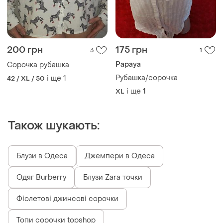
200 грн
175 грн
3
1
Papaya
Сорочка рубашка
Рубашка/сорочка
і ще
1
42 / XL / 50
і ще
1
XL
Також шукають:
Блузи в Одеса
Джемпери в Одеса
Одяг Burberry
Блузи Zara точки
Фіолетові джинсові сорочки
Топи сорочки topshop