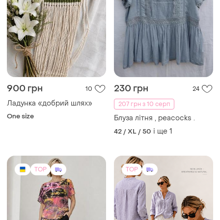
900 грн
230 грн
10
24
Ладунка «добрий шлях»
207 грн з 10 серп
One size
Блуза літня , peacocks .
і ще
1
42 / XL / 50
TOP
TOP