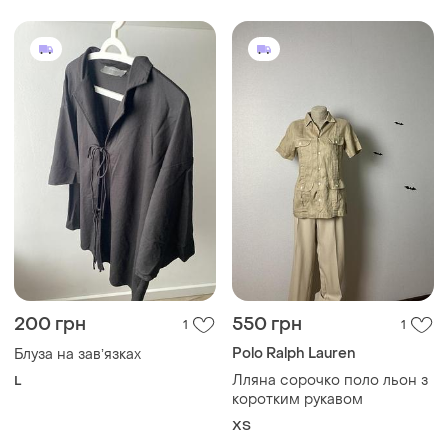
200 грн
550 грн
1
1
Polo Ralph Lauren
Блуза на завʼязках
Лляна сорочко поло льон з
L
коротким рукавом
ХS