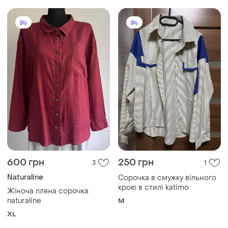
600 грн
250 грн
3
1
Naturaline
Сорочка в смужку вільного
крою в стилі katimo
Жіноча лляна сорочка
naturaline
M
XL