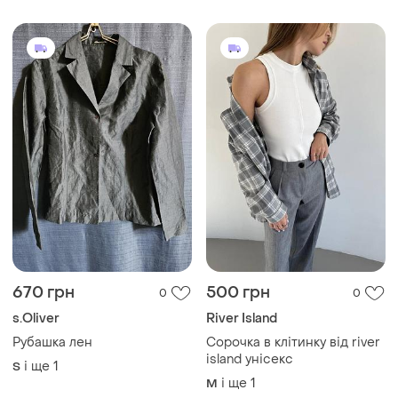
670 грн
500 грн
0
0
s.Oliver
River Island
Рубашка лен
Сорочка в клітинку від river
island унісекс
і ще
1
S
і ще
1
M