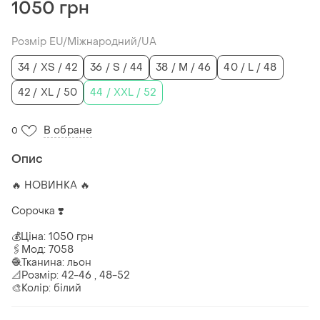
1050 грн
Розмір EU/Міжнародний/UA
34 / XS / 42
36 / S / 44
38 / M / 46
40 / L / 48
42 / XL / 50
44 / XXL / 52
В обране
0
Опис
🔥 НОВИНКА 🔥
Сорочка ❣️
💰Ціна: 1050 грн
🖇Мод: 7058
🧶Тканина: льон
📐Розмір: 42-46 , 48-52
🎨Колір: білий