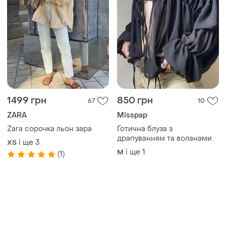
1499 грн
850 грн
67
10
ZARA
Misspap
Zara сорочка льон зара
Готична блуза з
драпуванням та воланами
і ще
3
ХS
і ще
1
M
(1)