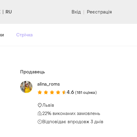
RU
Вхід
|
Реєстрація
ки
Стрічка
Продавець
alina_roms
4.6
(181 оцінка)
Львів
22% виконаних замовлень
Відповідає впродовж 3 днів