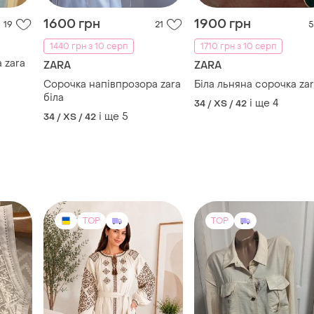
1600 грн
1900 грн
19
21
5
1440 грн з 10 серп
1710 грн з 10 серп
 zara
ZARA
ZARA
Сорочка напівпрозора zara
Біла льняна сорочка za
біла
і ще
4
34 / XS / 42
і ще
5
34 / XS / 42
TOP
TOP