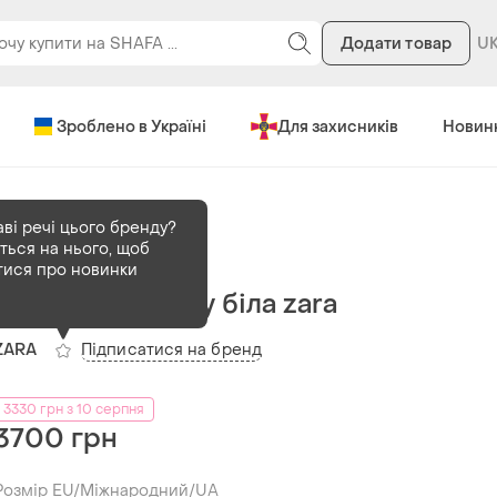
Додати товар
Зроблено в Україні
Для захисників
Новин
аві речі цього бренду?
ться на нього, щоб
В наявності
10 шт
тися про новинки
Сорочка з льону біла zara
Підписатися на бренд
ZARA
3330 грн з 10 серпня
3700 грн
Розмір EU/Міжнародний/UA