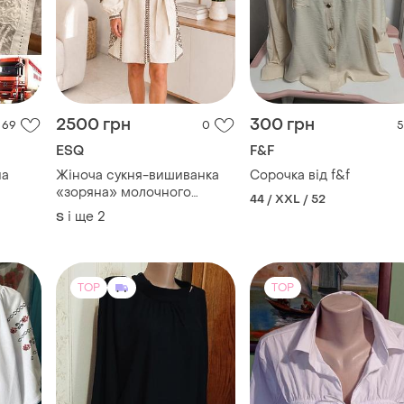
2500 грн
300 грн
69
0
5
ESQ
F&F
на
Жіноча сукня-вишиванка
Сорочка від f&f
«зоряна» молочного
44 / XXL / 52
кольору
і ще
2
S
TOP
TOP