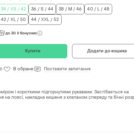
34 / XS / 42
36 / S / 44
38 / M / 46
40 / L / 48
42 / XL / 50
44 / XXL / 52
до 30 ₴ бонусних
Купити
Додати до кошика
В обране
Поставити запитання
10
оміром і короткими підгорнутими рукавами. Застібається на
я на поясі, накладна кишеня з клапаном спереду та бічні роз