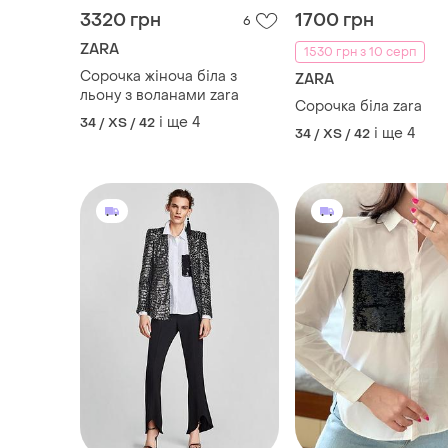
3320 грн
1700 грн
6
ZARA
1530 грн з 10 серп
Сорочка жіноча біла з
ZARA
льону з воланами zara
Сорочка біла zara
і ще
4
34 / XS / 42
і ще
4
34 / XS / 42