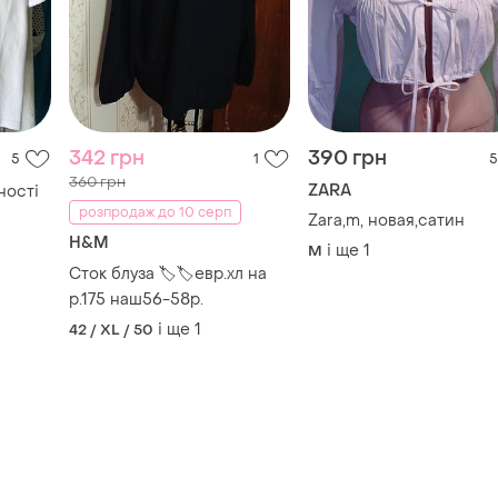
342 грн
390 грн
5
1
5
360 грн
ZARA
ності
розпродаж до 10 серп
Zara,m, новая,сатин
H&M
і ще
1
M
Сток блуза 🏷🏷евр.хл на
р.175 наш56-58р.
і ще
1
42 / XL / 50