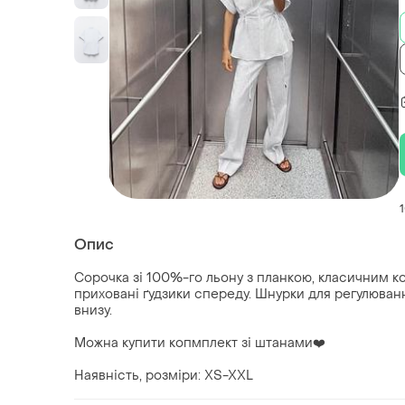
Опис
Сорочка зі 100%-го льону з планкою, класичним к
приховані ґудзики спереду. Шнурки для регулюванн
внизу.
Можна купити копмплект зі штанами❤️
Наявність, розміри: XS-XXL