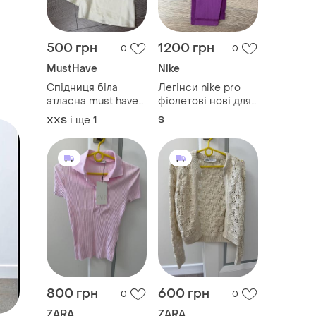
500 грн
1200 грн
0
0
MustHave
Nike
Спідниця біла
Легінси nike pro
атласна must have
фіолетові нові для
жіноча
спорту жіночі
і ще
1
S
XХS
800 грн
600 грн
0
0
ZARA
ZARA