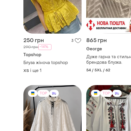
250 грн
865 грн
3
-14%
290 грн
George
Topshop
Дуже гарна та стиль
брендова блузка.
Блуза жіноча topshop
54 / 5XL / 62
і ще
1
ХS
TOP
TOP