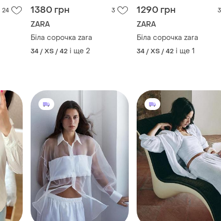
1380 грн
1290 грн
24
3
3
ZARA
ZARA
Біла сорочка zara
Біла сорочка zara
і ще
2
і ще
1
34 / XS / 42
34 / XS / 42