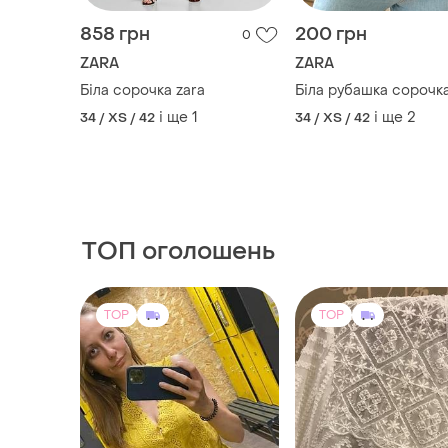
858 грн
200 грн
0
ZARA
ZARA
Біла сорочка zara
Біла рубашка сорочка
і ще
1
і ще
2
34 / XS / 42
34 / XS / 42
ТОП оголошень
TOP
TOP