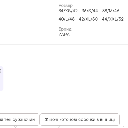
Розмір:
34/XS/42
36/S/44
38/M/46
40/L/48
42/XL/50
44/XXL/52
Бренд:
ZARA
ля тенісу жіночий
Жіночі котонові сорочки в вінниці