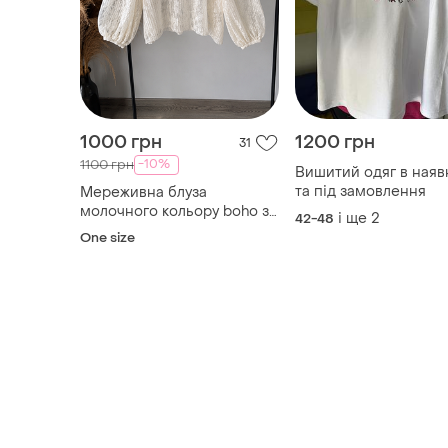
1000 грн
1200 грн
31
-10%
1100 грн
Вишитий одяг в наяв
та під замовлення
Мереживна блуза
молочного кольору bohо з
і ще
2
42-48
об'ємними рукавами
One size