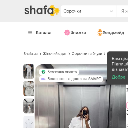
Сорочки
Каталог
Знижки
Хендмейд
Shafa.ua
Жіночий одяг
Сорочки та блузи
Сорочки
Вам цік
Підпиші
дізнава
Безпечна оплата
Добре
Безкоштовна доставка SMART